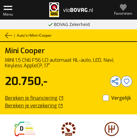
Favorieten
Menu
BOVAG Zekerheid
|
Auto's
>
Mini
>
Cooper
Mini
Cooper
1
/
41
MINI 1.5 Chili F56 LCI automaat NL-auto, LED, Navi,
Keyless AppleCP, 17"
20.750,-
Bereken je financiering
Vergelijk
Bereken je verzekering
D