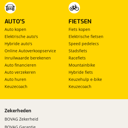
AUTO'S
FIETSEN
Auto kopen
Fiets kopen
Elektrische auto's
Elektrische fietsen
Hybride auto's
Speed pedelecs
Online Autoverkoopservice
Stadsfiets
Inruilwaarde berekenen
Racefiets
Auto financieren
Mountainbike
Auto verzekeren
Hybride fiets
Auto huren
Keuzehulp e-bike
Keuzecoach
Keuzecoach
Zekerheden
BOVAG Zekerheid
BOVAG Garantie