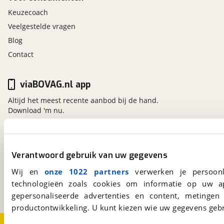
Keuzecoach
Veelgestelde vragen
Blog
Contact
viaBOVAG.nl app
Altijd het meest recente aanbod bij de hand.
Download 'm nu.
viaBOVAG.nl
Verantwoord gebruik van uw gegevens
Kosterijland
15
3981 AJ
Bunnik
Wij en
onze 1022 partners
verwerken je persoonl
Een initiatief van
technologieën zoals cookies om informatie op uw a
BOVAG
gepersonaliseerde advertenties en content, metingen
productontwikkeling. U kunt kiezen wie uw gegevens gebr
Over viaBOVAG.nl
Disclaimer- en Privacyverklaring