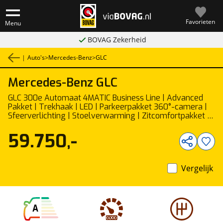
Favorieten
Menu
BOVAG Zekerheid
|
Auto's
>
Mercedes-Benz
>
GLC
Mercedes-Benz
GLC
1
/
33
GLC 300e Automaat 4MATIC Business Line | Advanced
Pakket | Trekhaak | LED | Parkeerpakket 360°-camera |
Sfeerverlichting | Stoelverwarming | Zitcomfortpakket |
Spiegelpakket
59.750,-
Vergelijk
A