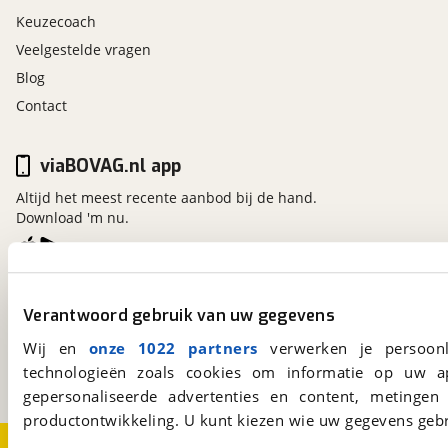
zij airbag(s) voor
Keuzecoach
zwarte glans (piano)lak interieur afwerking
Veelgestelde vragen
Mercedes-Benz Certified
Inbegrepen
Blog
Afleverpakket
Parkeer pakket
Contact
Prijs
:
rondomzicht camera
€ 0,-
(
Originele waarde € 0,-
)
Rijassistentiepakket Plus
viaBOVAG.nl app
Omschrijving
:
Mercedes-Benz Certified (24 maanden); BOVAG 40-
bots herkenning en activatie
Altijd het meest recente aanbod bij de hand.
Download 'm nu.
Puntencheck
cruise control adaptief met Stop&Go en stuurhulp
dodehoekdetectie met correctie
verkeersbord detectie
viaBOVAG.nl
Verantwoord gebruik van uw gegevens
Kosterijland
15
3981 AJ
Bunnik
Wij en
onze 1022 partners
verwerken je persoonl
Een initiatief van
technologieën zoals cookies om informatie op uw a
BOVAG
gepersonaliseerde advertenties en content, metingen
productontwikkeling. U kunt kiezen wie uw gegevens gebr
Over viaBOVAG.nl
Disclaimer- en Privacyverklaring