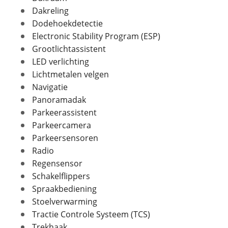
Dakreling
Dodehoekdetectie
Foto's
In- en exterieur
Electronic Stability Program (ESP)
Grootlichtassistent
Klik hier om foto's te uploaden
Aantal deuren
5
(optioneel)
LED verlichting
Aantal zitplaatsen
5
JPG, PNG (max 10 foto's)
Lichtmetalen velgen
Bekleding
Half leder / stof
Navigatie
Interieurkleur
Lederlook ARTICO zwart
Jouw contactgegevens
Panoramadak
Kleur
Grijs
Naam
Parkeerassistent
Fabriekskleur
Grafietgrijs
Parkeercamera
Parkeersensoren
Radio
E-mailadres
Regensensor
Verbruik en milieu
Schakelflippers
Brandstof
Benzine
Spraakbediening
Telefoonnummer (optioneel)
Nevenbrandstof
Stoelverwarming
Elektriciteit
Tractie Controle Systeem (TCS)
Inhoud brandstoftank
49 l
Trekhaak