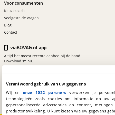
Voor consumenten
Keuzecoach
Veelgestelde vragen
Blog
Contact
viaBOVAG.nl app
Altijd het meest recente aanbod bij de hand.
Download 'm nu.
viaBOVAG.nl
Verantwoord gebruik van uw gegevens
Kosterijland
15
Wij en
onze 1022 partners
verwerken je persoonl
3981 AJ
Bunnik
technologieën zoals cookies om informatie op uw a
Een initiatief van
BOVAG
gepersonaliseerde advertenties en content, metingen
productontwikkeling. U kunt kiezen wie uw gegevens gebr