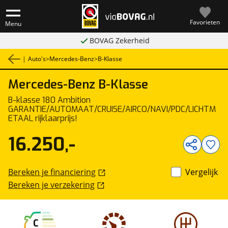
Favorieten
Menu
BOVAG Zekerheid
|
Auto's
>
Mercedes-Benz
>
B-Klasse
Mercedes-Benz
B-Klasse
1
/
23
B-klasse 180 Ambition
GARANTIE/AUTOMAAT/CRUISE/AIRCO/NAVI/PDC/LICHTM
ETAAL rijklaarprijs!
16.250,-
Bereken je financiering
Vergelijk
Bereken je verzekering
C