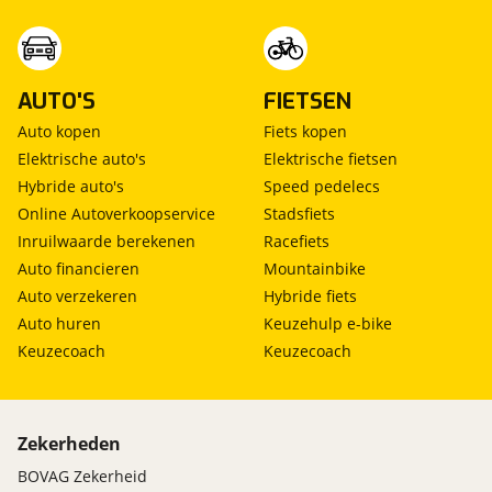
Alarm klasse 1(startblokkering)
Anti Blokkeer Systeem
Anti doorSlip Regeling
Bandenspanningscontrolesysteem
AUTO'S
FIETSEN
Brake Assist System
Auto kopen
Fiets kopen
Elektronisch Stabiliteits Programma
Elektrische auto's
Elektrische fietsen
Hill hold functie
Hybride auto's
Speed pedelecs
Isofix bevestiging voor kinderzitjes
Vermoeidheids herkenning
Online Autoverkoopservice
Stadsfiets
Inruilwaarde berekenen
Racefiets
Auto financieren
Mountainbike
Auto verzekeren
Hybride fiets
Auto huren
Keuzehulp e-bike
Keuzecoach
Keuzecoach
Zekerheden
BOVAG Zekerheid