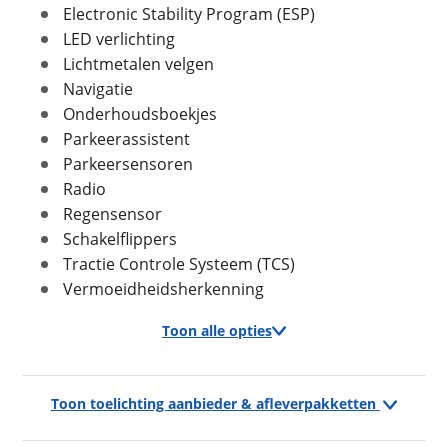
Max trekgewicht ongeremd
710 kg
Electronic Stability Program (ESP)
LED verlichting
Lichtmetalen velgen
Foto's
Navigatie
In- en exterieur
Onderhoudsboekjes
Klik hier om foto's te uploaden
Aantal deuren
5
(optioneel)
Parkeerassistent
JPG, PNG (max 10 foto's)
Aantal zitplaatsen
5
Parkeersensoren
Bekleding
Stof
Radio
Jouw contactgegevens
Regensensor
Interieurkleur
Antraciet
Naam
Schakelflippers
Laksoort
Metallic
Tractie Controle Systeem (TCS)
Kleur
Blauw
Vermoeidheidsherkenning
Fabriekskleur
Donker blauw metallic
E-mailadres
Toon alle opties
Verbruik en milieu
Exterieur
Telefoonnummer (optioneel)
Toon toelichting aanbieder & afleverpakketten
Brandstof
Benzine
LED koplampen