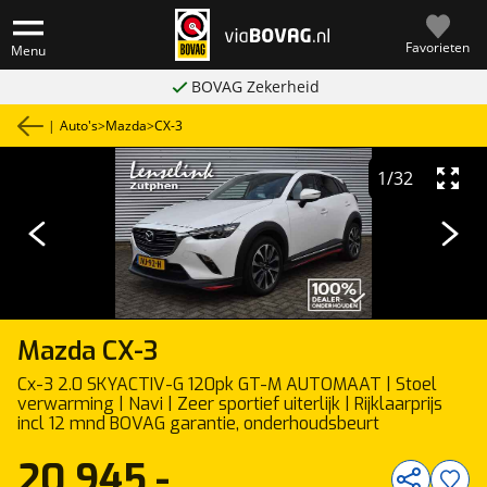
Favorieten
Menu
BOVAG Zekerheid
|
Auto's
>
Mazda
>
CX-3
1
/
32
Mazda
CX-3
Cx-3 2.0 SKYACTIV-G 120pk GT-M AUTOMAAT | Stoel
verwarming | Navi | Zeer sportief uiterlijk | Rijklaarprijs
incl 12 mnd BOVAG garantie, onderhoudsbeurt
20.945,-