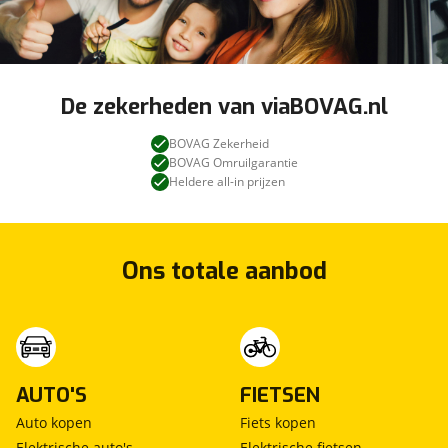
Hill hold functie
IsoFix
Keyless entry
Lane departure warning
LED dagrijverlichting
De zekerheden van viaBOVAG.nl
LED verlichting
BOVAG Zekerheid
Verkeersbord herkenning
BOVAG Omruilgarantie
Heldere all-in prijzen
Ons totale aanbod
AUTO'S
FIETSEN
Auto kopen
Fiets kopen
Elektrische auto's
Elektrische fietsen