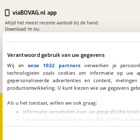
viaBOVAG.nl app
Altijd het meest recente aanbod bij de hand.
Download 'm nu.
viaBOVAG.nl
Verantwoord gebruik van uw gegevens
Kosterijland
15
Wij en
onze 1022 partners
verwerken je persoonl
3981 AJ
Bunnik
technologieën zoals cookies om informatie op uw a
Een initiatief van
BOVAG
gepersonaliseerde advertenties en content, metingen
productontwikkeling. U kunt kiezen wie uw gegevens gebr
Over viaBOVAG.nl
Disclaimer- en Privacyverklaring
Als u het toestaat, willen we ook graag:
Cookievoorkeuren
Vacatures
Informatie verzamelen over uw geografische locati
Uw apparaat identificeren door het actief te scann
Lees meer over hoe uw persoonlijke gegevens worden ve
U kunt uw toestemming op elk moment wijzigen of intrekk