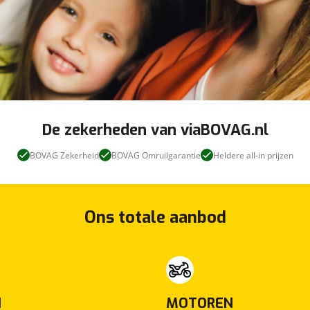
, die extra remkracht geeft bij een noodstop. Verder is
viaBOVAG - veilig en
ld functie en bandenspanningcontrolesysteem.
vertrouwd
em dan snel contact met ons op.
Plan vrijblijvend een proefrit in om de auto in het
viaBOVAG - veilig en
ragen of voor advies.
vertrouwd
De zekerheden van viaBOVAG.nl
van zo’n 5.000 nieuwe en tweedehands auto’s. Voor
BOVAG Zekerheid
BOVAG Omruilgarantie
Heldere all-in prijzen
 onderhouden je auto in onze werkplaatsen en herstellen
 je bij de financiering of verzekering.
ederland.
Ons totale aanbod
Hedin Certified-servicepakket Premium 1
Prijs
:
N
MOTOREN