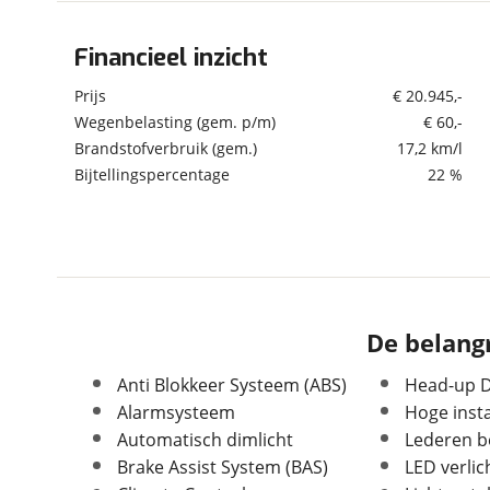
om de site continu te v
technologie die je gedr
Financieel inzicht
Algemeen
weten? Bekijk onze
disc
Merk
Mazda
Prijs
€ 20.945,-
en beperkte analytis
Model
CX-3
Wegenbelasting (gem. p/m)
€ 60,-
voorkeurenpagina
.
Brandstofverbruik (gem.)
17,2 km/l
Uitvoering
2.0 SkyActiv-G 120 GT-
Luxury
Bijtellingspercentage
22 %
Kenteken
SB080P
Kilometerstand
44.023 km
Bouwjaar
3-2018
Modeljaar
2015
Leeftijd
8 jaar en 5 maanden
De belangr
APK vervaldatum
04-04-2027
Carrosserievorm
SUV / Terreinwagen
Anti Blokkeer Systeem (ABS)
Head-up D
Soort voertuig
Personenwagen
Alarmsysteem
Hoge inst
Nieuw of occasion
Occasion
Automatisch dimlicht
Lederen b
Brake Assist System (BAS)
LED verlic