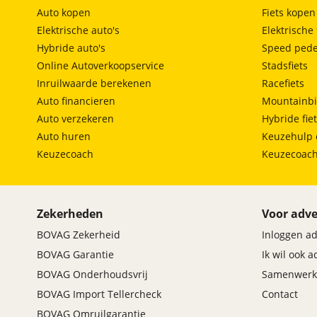
passagiersstoel in hoogte verstelbaar
Auto kopen
Fiets kopen
€ 0,-
(
Originele waarde € 0,-
)
radio-CD/MP3 speler
Elektrische auto's
Elektrische 
regensensor
Omschrijving
:
Hybride auto's
Speed pede
rijstrooksensor
Hedin Certified 99-puntencheck. NAP - Nationale
Online Autoverkoopservice
Stadsfiets
spraakbediening
Autopas. Tenaamstelling . Reinigen binnen- en
Inruilwaarde berekenen
Racefiets
start/stop systeem
buitenkant. Altijd een vaste, scherpe prijs. Dertig
Auto financieren
Mountainbi
dagen omruilgarantie. Geen eigen risico op
stuur verstelbaar
Auto verzekeren
Hybride fie
schadeherstel i.c.m. Hedin Automotive verzekering.
stuurwiel multifunctioneel
Dit afleverpakket bevat: BOVAG garantie (12
Auto huren
Keuzehulp 
verkeersbord detectie
maanden); BOVAG 40-Puntencheck
Keuzecoach
Keuzecoac
zij airbag(s) voor
Zekerheden
Voor adve
BOVAG Zekerheid
Inloggen a
BOVAG Garantie
Ik wil ook 
BOVAG Onderhoudsvrij
Samenwerk
BOVAG Import Tellercheck
Contact
BOVAG Omruilgarantie