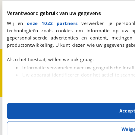
viaBOVAG.nl
Verantwoord gebruik van uw gegevens
Kosterijland
15
Wij en
onze 1022 partners
verwerken je persoonl
3981 AJ
Bunnik
technologieën zoals cookies om informatie op uw a
Een initiatief van
BOVAG
gepersonaliseerde advertenties en content, metingen
productontwikkeling. U kunt kiezen wie uw gegevens gebr
Over viaBOVAG.nl
Disclaimer- en Privacyverklaring
Als u het toestaat, willen we ook graag:
Cookievoorkeuren
Vacatures
Informatie verzamelen over uw geografische locati
Uw apparaat identificeren door het actief te scann
Lees meer over hoe uw persoonlijke gegevens worden ve
U kunt uw toestemming op elk moment wijzigen of intrekk
Met cookies en vergelijkbare technieken zorgen we voor 
Accep
cookies zorgen ervoor dat de website goed werkt. Ook g
verbeteren. We tonen je graag relevante advertenties e
buiten onze website volgt – uiteraard op anonie
Weig
privacyverklaring
. Als je weigert, plaatsen we alleen f