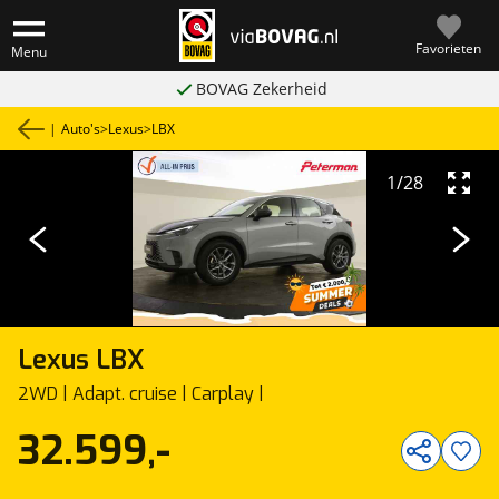
Favorieten
Menu
BOVAG Zekerheid
|
Auto's
>
Lexus
>
LBX
1
/
28
Lexus
LBX
2WD | Adapt. cruise | Carplay |
32.599,-