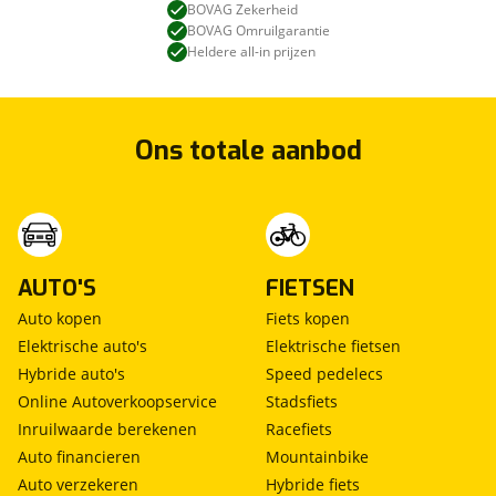
BOVAG Zekerheid
stuurbekrachtiging snelheidsafhankelijk
BOVAG Omruilgarantie
uitstap waarschuwing
Heldere all-in prijzen
uitwijk assistent
verkeersbord detectie
vermoeidheids herkenning
Ons totale aanbod
zij airbag(s) voor
AUTO'S
FIETSEN
Auto kopen
Fiets kopen
Elektrische auto's
Elektrische fietsen
Hybride auto's
Speed pedelecs
Online Autoverkoopservice
Stadsfiets
Inruilwaarde berekenen
Racefiets
Auto financieren
Mountainbike
Auto verzekeren
Hybride fiets