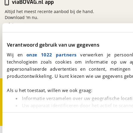
viaBOVAG.nl app
Altijd het meest recente aanbod bij de hand.
Download 'm nu.
viaBOVAG.nl
Verantwoord gebruik van uw gegevens
Kosterijland
15
3981 AJ
Bunnik
Wij en
onze 1022 partners
verwerken je persoonl
Een initiatief van
technologieën zoals cookies om informatie op uw a
BOVAG
gepersonaliseerde advertenties en content, metingen
productontwikkeling. U kunt kiezen wie uw gegevens gebr
Over viaBOVAG.nl
Disclaimer- en Privacyverklaring
Als u het toestaat, willen we ook graag:
Cookievoorkeuren
Vacatures
Informatie verzamelen over uw geografische locati
Uw apparaat identificeren door het actief te scann
Lees meer over hoe uw persoonlijke gegevens worden ve
U kunt uw toestemming op elk moment wijzigen of intrekk