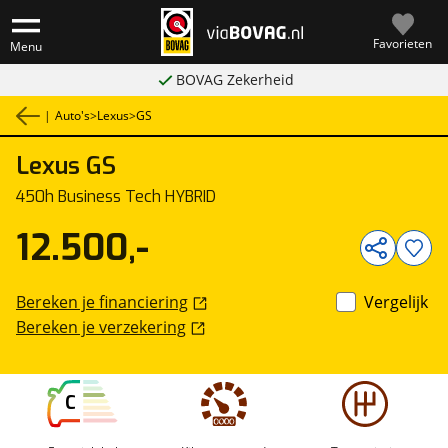
Favorieten
Menu
BOVAG Zekerheid
|
Auto's
>
Lexus
>
GS
Lexus
GS
1
/
32
450h Business Tech HYBRID
12.500,-
Bereken je financiering
Vergelijk
Bereken je verzekering
C