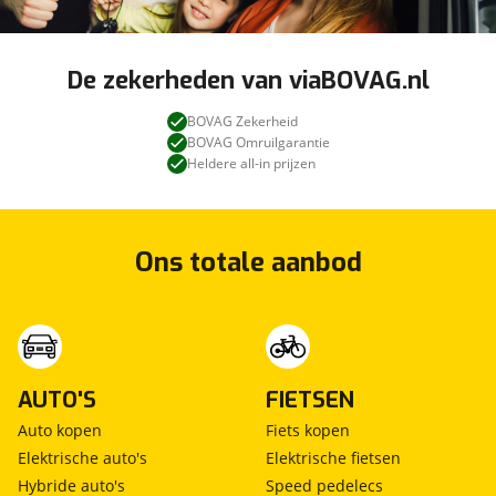
Prijs
:
€ 0,-
(
Originele waarde € 0,-
)
De zekerheden van viaBOVAG.nl
Omschrijving
:
BOVAG Zekerheid
Nieuwe APK; Geldige APK, RDW-leges,
BOVAG Omruilgarantie
Vloeistofcontrole
Heldere all-in prijzen
Ons totale aanbod
AUTO'S
FIETSEN
Auto kopen
Fiets kopen
Elektrische auto's
Elektrische fietsen
Hybride auto's
Speed pedelecs