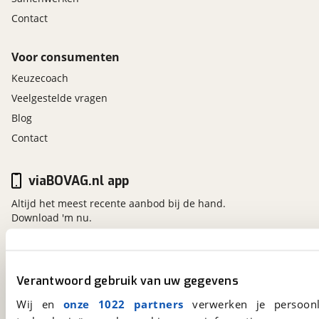
Contact
Voor consumenten
Keuzecoach
Veelgestelde vragen
Blog
Contact
viaBOVAG.nl app
Altijd het meest recente aanbod bij de hand.
Download 'm nu.
viaBOVAG.nl
Verantwoord gebruik van uw gegevens
Kosterijland
15
Wij en
onze 1022 partners
verwerken je persoonl
3981 AJ
Bunnik