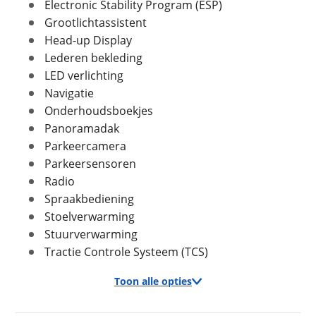
Electronic Stability Program (ESP)
Max trekgewicht ongeremd
750 kg
Grootlichtassistent
Foto's
Head-up Display
Lederen bekleding
Klik hier om foto's te uploaden
(optioneel)
LED verlichting
In- en exterieur
JPG, PNG (max 10 foto's)
Navigatie
Aantal deuren
5
Onderhoudsboekjes
Aantal zitplaatsen
5
Jouw contactgegevens
Panoramadak
Bekleding
Leder
Naam
Parkeercamera
Interieurkleur
Zwart
Parkeersensoren
Laksoort
Metallic
Radio
Kleur
Zwart
Spraakbediening
E-mailadres
Fabriekskleur
NERO HELENE (zwart
Stoelverwarming
metallic)
Stuurverwarming
Tractie Controle Systeem (TCS)
Telefoonnummer (optioneel)
Toon alle opties
Verbruik en milieu