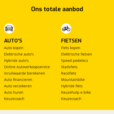
Volledig digitaal instrumentenpaneel
Ons totale aanbod
Prijs
:
€ 1.595,-
Stoelen-pakket
Stoel ventilatie voor
Omschrijving
:
BOVAG garantie (12 maanden); BOVAG 40-
Voorstoel(en) met massagefunctie
Puntencheck; BOVAG Afleverbeurt
Elektrisch verstelbare stuurkolom
AUTO'S
FIETSEN
Veiligheid
Auto kopen
Fiets kopen
Elektrische auto's
Elektrische fietsen
Active Cornering Enhancement
Hybride auto's
Speed pedelecs
Airbag(s) hoofd voor
Online Autoverkoopservice
Stadsfiets
Airbag(s) side voor
Inruilwaarde berekenen
Racefiets
Airbag bestuurder
Auto financieren
Mountainbike
Airbag passagier
Auto verzekeren
Hybride fiets
Alarm klasse 1(startblokkering)
Alarmsysteem
Auto huren
Keuzehulp e-bike
Anti Blokkeer Systeem
Keuzecoach
Keuzecoach
Anti doorSlip Regeling
Autonomous Emergency Braking