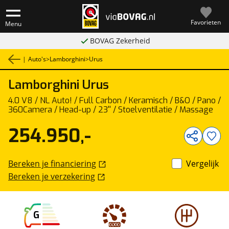
Favorieten
Menu
BOVAG Zekerheid
|
Auto's
>
Lamborghini
>
Urus
Lamborghini
Urus
1
/
46
4.0 V8 / NL Auto! / Full Carbon / Keramisch / B&O / Pano /
360Camera / Head-up / 23'' / Stoelventilatie / Massage
254.950,-
Bereken je financiering
Vergelijk
Bereken je verzekering
G