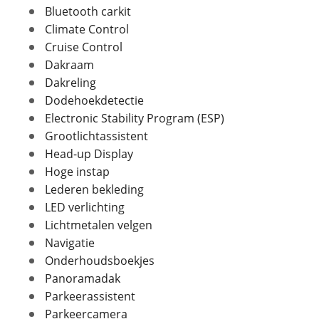
Aantal deuren
5
Bluetooth carkit
Aantal zitplaatsen
5
Climate Control
Bekleding
Leder
Cruise Control
Foto's
Interieurkleur
Dakraam
Zwart
Dakreling
Kleur
Zwart
Klik hier om foto's te uploaden
(optioneel)
Dodehoekdetectie
Fabriekskleur
Zwart
JPG, PNG (max 10 foto's)
Electronic Stability Program (ESP)
Grootlichtassistent
Jouw contactgegevens
Head-up Display
Verbruik en milieu
Naam
Hoge instap
Lederen bekleding
Brandstof
Benzine
LED verlichting
Nevenbrandstof
Elektriciteit
Lichtmetalen velgen
E-mailadres
Inhoud brandstoftank
75 l
Navigatie
Energielabel
G
Onderhoudsboekjes
CO2 uitstoot
0,0 gram per kilometer
Panoramadak
Telefoonnummer (optioneel)
Parkeerassistent
Parkeercamera