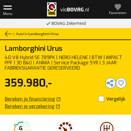
Favorieten
Menu
BOVAG Zekerheid
|
Auto's
>
Lamborghini
>
Urus
Lamborghini
Urus
1
/
78
4.0 V8 Hybrid SE 789PK | NERO HELENE | BTW | IMPACT
PPF | 3D B&O | ANIMA | Service Package 5YR | 3 JAAR
FABRIEKSGARANTIE GERESERVEERD
359.980,-
Bereken je financiering
Vergelijk
Bereken je verzekering
G