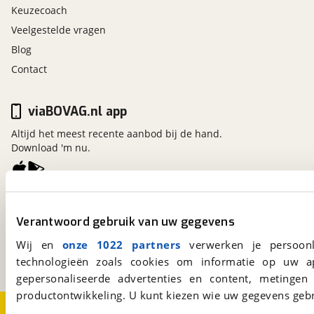
Anti Blokkeer Systeem
Keuzecoach
Anti doorSlip Regeling
Veelgestelde vragen
Bestuurdersairbag
Blog
Elektronisch Stabiliteits Programma
Contact
Elektronische remkrachtverdeling
Knie airbag(s)
Lift systeem vooras
viaBOVAG.nl app
Passagiersairbag
Altijd het meest recente aanbod bij de hand.
Variabele stuuroverbrenging
Download 'm nu.
Zij airbag(s) voor
Achteruitrijcamera
viaBOVAG.nl
Alarm klasse 1(startblokkering)
Verantwoord gebruik van uw gegevens
Kosterijland
15
Bandenspanningscontrolesysteem
3981 AJ
Bunnik
Wij en
onze 1022 partners
verwerken je persoonl
Een initiatief van
technologieën zoals cookies om informatie op uw a
BOVAG
gepersonaliseerde advertenties en content, metingen
productontwikkeling. U kunt kiezen wie uw gegevens gebr
Volledig dealer onderhouden (Laatste
Over viaBOVAG.nl
Disclaimer- en Privacyverklaring