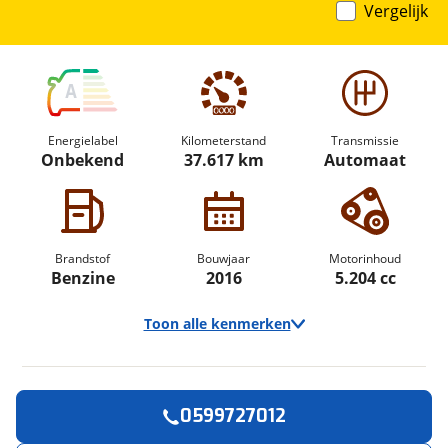
Vergelijk
A
Energielabel
Kilometerstand
Transmissie
Onbekend
37.617 km
Automaat
Brandstof
Bouwjaar
Motorinhoud
Benzine
2016
5.204 cc
Toon alle kenmerken
0599727012
Vraag een
Stel een
Ontvang gratis jouw
vraag
proefrit
!
aan!
Algemeen
inruilwaarde
!