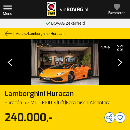
Favorieten
Menu
BOVAG Zekerheid
|
Auto's
>
Lamborghini
>
Huracan
1
/
96
Lamborghini
Huracan
Huracán 5.2 V10 LP610-4|Lift|Keramisch|Alcantara
240.000,-