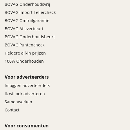
Radio-CD/MP3 speler
BOVAG Onderhoudsvrij
ASR
BOVAG Import Tellercheck
Airco automatisch
Veiligheid
BOVAG Omruilgarantie
Elektrisch verstelbare en verwarmde
BOVAG Afleverbeurt
Achteruitrijcamera
voorstoelen
Alarm klasse 1(startblokkering)
Elektrische ramen voor
BOVAG Onderhoudsbeurt
Bandenspanningscontrolesysteem
Lederen bekleding
BOVAG Puntencheck
Airbags
Lederen bekleding bicolor
Heldere all-in prijzen
Alarm
Lederen interieur
100% Onderhouden
Parkeersensor
Middenarmsteun voor
Startonderbreker
Stuur leder
Voor adverteerders
Stuur leder en multifunctioneel
Inloggen adverteerders
Stuurbekrachtiging
Ik wil ook adverteren
Voorstoel(en) elektrisch verstelbaar
Samenwerken
Voorstoelen verwarmd
Contact
Start/stop systeem
Voor consumenten