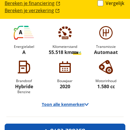
Bereken je financiering
Vergelijk
Bereken je verzekering
A
Energielabel
Kilometerstand
Transmissie
A
55.518 km
Automaat
Brandstof
Bouwjaar
Motorinhoud
Hybride
2020
1.580 cc
Benzine
Toon alle kenmerken