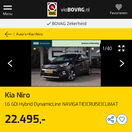
Favorieten
Menu
BOVAG Zekerheid
|
Auto's
>
Kia
>
Niro
1
/
40
Kia
Niro
1.6 GDi Hybrid DynamicLine NAVIGATIE|CRUISE|CLIMAT
22.495,-