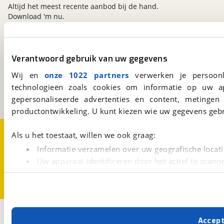
Altijd het meest recente aanbod bij de hand.
(excl. distributieriem/ketting), Tenaamstelling
Download 'm nu.
voertuig, Uitdeuken zonder spuiten, Vrijwaring
inruilauto, €50,- brandstof
viaBOVAG.nl
Verantwoord gebruik van uw gegevens
Kosterijland
15
Wij en
onze 1022 partners
verwerken je persoonl
3981 AJ
Bunnik
technologieën zoals cookies om informatie op uw a
Een initiatief van
BOVAG
gepersonaliseerde advertenties en content, metingen
productontwikkeling. U kunt kiezen wie uw gegevens gebr
Over viaBOVAG.nl
Disclaimer- en Privacyverklaring
Als u het toestaat, willen we ook graag:
Cookievoorkeuren
Vacatures
Informatie verzamelen over uw geografische locati
Uw apparaat identificeren door het actief te scann
Lees meer over hoe uw persoonlijke gegevens worden ve
U kunt uw toestemming op elk moment wijzigen of intrekk
Met cookies en vergelijkbare technieken zorgen we voor 
Accep
cookies zorgen ervoor dat de website goed werkt. Ook g