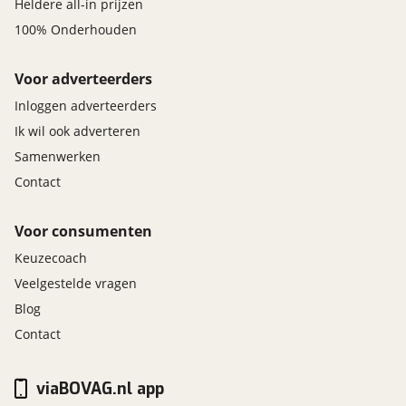
Heldere all-in prijzen
GS Automotive
100% Onderhouden
Lage dijk 15
5705 BX Helmond
Voor adverteerders
Inloggen adverteerders
Ik wil ook adverteren
Samenwerken
Afleverpakket Platinum
Inbegrepen
Contact
Prijs
:
€ 0,-
(
Originele waarde € 1.495,-
)
Voor consumenten
Keuzecoach
Omschrijving
:
BOVAG garantie (12 maanden); BOVAG 40-
Veelgestelde vragen
Puntencheck; BOVAG Afleverbeurt; Nieuwe APK; 1
Blog
jaar Mijn Mobiliteit pechhulp, 12 maanden BOVAG
Contact
garantie, Auto wassen en stofzuigen, BOVAG 40-
puntencheck, Gratis vervangend vervoer tijdens
garantiewerkzaamheden, NAP-certificaat, Nieuwe
viaBOVAG.nl app
APK, Onderhoudsbeurt volgens fabrieksschema