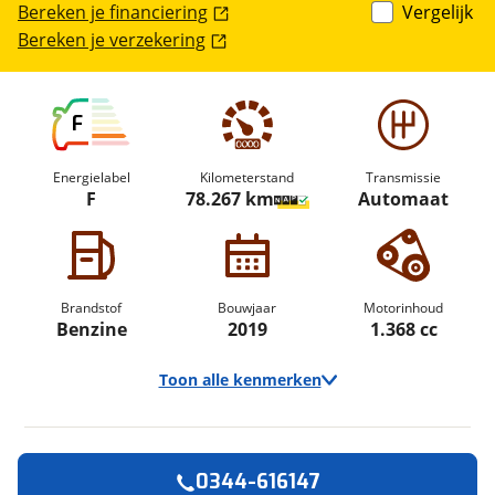
Bereken je financiering
Vergelijk
Bereken je verzekering
F
Energielabel
Kilometerstand
Transmissie
F
78.267 km
Automaat
Brandstof
Bouwjaar
Motorinhoud
Benzine
2019
1.368 cc
Toon alle kenmerken
0344-616147
Vraag een
Stel een
Ontvang gratis jouw
vraag
proefrit
!
aan!