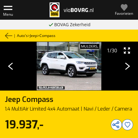
Favorieten
Menu
BOVAG Zekerheid
|
Auto's
>
Jeep
>
Compass
1
/
30
Jeep
Compass
1.4 MultiAir Limited 4x4 Automaat | Navi / Leder / Camera
19.937,-