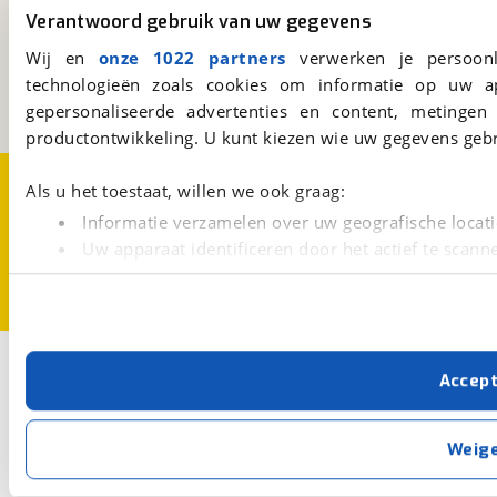
viaBOVAG.nl
Verantwoord gebruik van uw gegevens
Kosterijland
15
Wij en
onze 1022 partners
verwerken je persoonl
3981 AJ
Bunnik
technologieën zoals cookies om informatie op uw a
Een initiatief van
BOVAG
gepersonaliseerde advertenties en content, metingen
productontwikkeling. U kunt kiezen wie uw gegevens gebr
Over viaBOVAG.nl
Disclaimer- en Privacyverklaring
Als u het toestaat, willen we ook graag:
Cookievoorkeuren
Vacatures
Informatie verzamelen over uw geografische locati
Uw apparaat identificeren door het actief te scann
Lees meer over hoe uw persoonlijke gegevens worden ve
U kunt uw toestemming op elk moment wijzigen of intrekk
Met cookies en vergelijkbare technieken zorgen we voor 
Accep
cookies zorgen ervoor dat de website goed werkt. Ook g
verbeteren. We tonen je graag relevante advertenties e
buiten onze website volgt – uiteraard op anonie
Weig
privacyverklaring
. Als je weigert, plaatsen we alleen f
kun je later altijd aanpassen via de
voorkeurenpagina
.