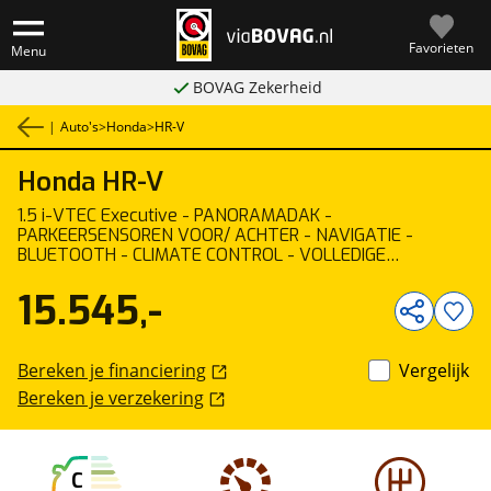
Favorieten
Menu
BOVAG Zekerheid
|
Auto's
>
Honda
>
HR-V
Honda
HR-V
1
/
45
1.5 i-VTEC Executive - PANORAMADAK -
PARKEERSENSOREN VOOR/ ACHTER - NAVIGATIE -
BLUETOOTH - CLIMATE CONTROL - VOLLEDIGE
ONDERHOUDSHISTORIE - KEYLESS ENTRY/ START -
DONKER GETINTE RAMEN ACHTER - CRUISE CONTROL -
15.545,-
VOORSTOELEN VERWARMD
Bereken je financiering
Vergelijk
Bereken je verzekering
C