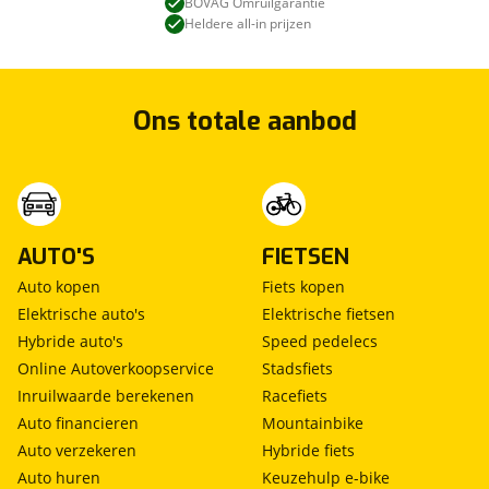
BOVAG Omruilgarantie
Heldere all-in prijzen
AFLEVERPAKKET - €595,-
Enkel geldig voor auto’s tot 4 jaar oud en met een
maximale kilometerstand van 40.000km.
Ons totale aanbod
Auto wordt onder de volgende condities
afgeleverd:
- Hommel Afleverbeurt + Rapport
- APK minimaal 12 maanden
- BOVAG Garantie 12 maanden
AUTO'S
FIETSEN
- CarProf Pechhulp 12 maanden
Auto kopen
Fiets kopen
- BOVAG 40-puntencheck + Rapport
Elektrische auto's
Elektrische fietsen
- EV: State-Of-Health (SOH) rapport
Hybride auto's
Speed pedelecs
- NAP Tellerrapport
Online Autoverkoopservice
Stadsfiets
- Poetsbeurt
Inruilwaarde berekenen
Racefiets
- Volle tank brandstof / EV: volle accu
Auto financieren
Mountainbike
- Vrijwaring inruilauto
Auto verzekeren
Hybride fiets
- Aflevercadeau
Auto huren
Keuzehulp e-bike