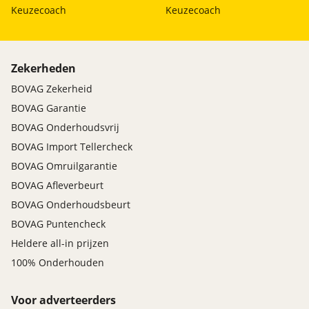
Keuzecoach
Keuzecoach
HOMMEL AFLEVERPAKKET - €795,-
Auto wordt onder de volgende condities geleverd:
- Hommel (uitgebreide) Afleverbeurt + Rapport
- APK minimaal 12 maanden
Zekerheden
- BOVAG Garantie 12 maanden
BOVAG Zekerheid
- CarProf Pechhulp 12 maanden
BOVAG Garantie
- BOVAG 40-puntencheck + Rapport
BOVAG Onderhoudsvrij
- EV: State-Of-Health (SOH) Rapport
BOVAG Import Tellercheck
- NAP tellerrapport
BOVAG Omruilgarantie
- Poetsbeurt
BOVAG Afleverbeurt
- Volle tank brandstof / EV: volle accu
- Vrijwaring inruilauto
BOVAG Onderhoudsbeurt
- Aflevercadeau
BOVAG Puntencheck
Heldere all-in prijzen
100% Onderhouden
Voor adverteerders