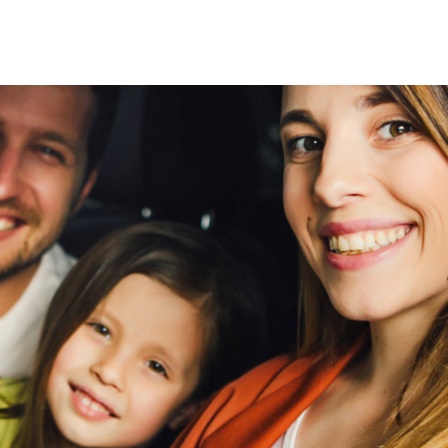
n
viaBOVAG -
persoo
veilig en
Remmen
goed 
brengen
vertrouwd
V
ABS (Anti-Lock Braking System)
Elektronische remkrachtverdeling EBD
Emergency Stop Signal (ESS)
viaBOVAG -
persoo
Remassistentie (BA)
veilig en
goed
brenge
vertrouwd
Sloten
Centrale deurvergrendeling met 2
afstandsbedieningen
Elektrisch bedienbare ramen en inklapbare
spiegels met sleutel
Selecteerbare deurontgrendeling
Smart Entry & Start
Trim exterieur
Grille in carrosseriekleur
Metallic lak