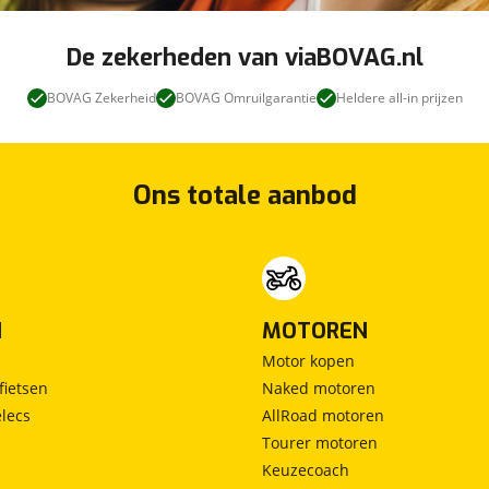
Raamomlijsting hoogglanzend
Spoiler
De zekerheden van viaBOVAG.nl
BOVAG Zekerheid
BOVAG Omruilgarantie
Heldere all-in prijzen
Veiligheid aandrijving
Adaptieve Intelligente Cruise Control (ACC)
Dode hoek waarschuwingssysteem incl.
Ons totale aanbod
uitparkeermonitor
Hill Start Assist (HSA)
Lane Departure Warning
Rijwegassistentie (Road Departure Mitigation)
Stabiliteitssysteem (VSA)
N
MOTOREN
Ventilatie en verwarming
Motor kopen
fietsen
Naked motoren
Automatische dubbele zone airco
lecs
AllRoad motoren
Ventilatie achteraan
Tourer motoren
Verlichting interieur
Keuzecoach