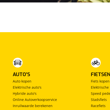
Elektrische stuurbekrachtiging (EPS)
Elektrische stuurhulp met variabele ratio
Kantelbaar en telescopisch stuurwiel
Trim interieur
Afdekscherm voor de bagageruimte
Lederen stuurwiel
Sfeerverlichting (dak)
Verwarmd stuurwiel
Zilveren deurhandgrepen interieur
Zilveren interieurpanelen
Zwart synthetisch leder - stof interieur
AUTO'S
FIETSE
Velgen en banden
Auto kopen
Fiets kopen
Elektrische auto's
Elektrische 
18” lichtmetalen velgen
Hybride auto's
Speed pede
Bandenreparatiekit
Online Autoverkoopservice
Stadsfiets
Verlichting exterieur
Inruilwaarde berekenen
Racefiets