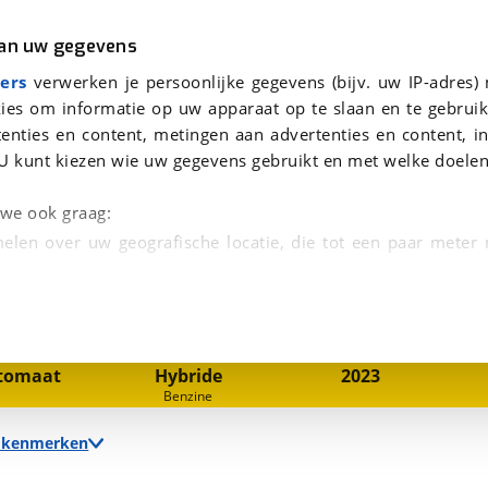
r
Kampeer
van uw gegevens
viaBOVAG.nl verwerkt je persoonsgegevens om je aanvraag zo goed mogelijk bij de aanbieder te brengen. Lees hi
HONDA HR-V 1.5 e:HEV Automaat Advance | Carplay & Android | Trekhaak
ers
verwerken je persoonlijke gegevens (bijv. uw IP-adres)
ies om informatie op uw apparaat op te slaan en te gebruik
enties en content, metingen aan advertenties en content, in
U kunt kiezen wie uw gegevens gebruikt en met welke doelen
oid | Trekhaak
n we ook graag:
elen over uw geografische locatie, die tot een paar meter
1
/
25
entificeren door het actief te scannen op specifieke
 persoonlijke gegevens worden verwerkt en stel uw voo
nsmissie
Brandstof
Bouwjaar
tomaat
Hybride
2023
unt uw toestemming op elk moment wijzigen of in
Benzine
e kenmerken
kbare technieken zorgen we voor een betere en meer persoon
en ervoor dat de website goed werkt. Ook gebruiken we anal