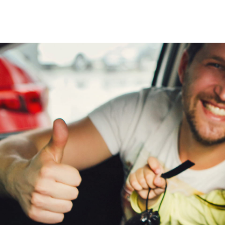
Nieuwprijs
€ 40.360,-
Lading interieur
Deurhandgrepen in carrosseriekleur
Opbergbox onder de koffervloer
Overige
Opbergvak in de bestuurders- en passagiersstoel
Onderhoudsboekjes
Ja
aanwezig
Ruiten en glas
Elektrisch bedienbare zijruiten voor/achter
Stuurinrichting
Agile Handling Assist (AHA)
Audiobediening aan het stuur