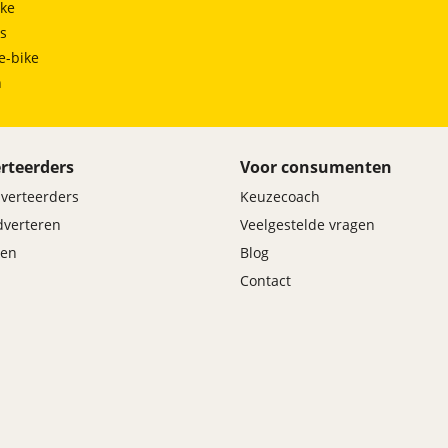
ke
Kofferbakverlichting
ts
Leeslampje (achteraan)
e-bike
Leeslampjes (vooraan)
h
Tellerverlichting
Verlichting bij het uitstappen
rteerders
Voor consumenten
dverteerders
Keuzecoach
adverteren
Veelgestelde vragen
Zichtbaarheid
en
Blog
Contact
Achteruitrijcamera
Elektrisch verstelbare, verwarmbare en
inklapbare buitenspiegels
Kanteling van de buitenspiegel bij achteruitrijden
Lane Keeping Assist System (LKAS)
Make-up spiegels in de zonneklep
Make-up spiegel verlicht
Parkeersensoren (voor- & achteraan)