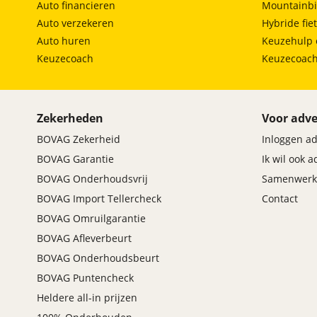
Auto financieren
Mountainbi
Automatische regeling lichtsterkte koplampen
(Highbeam Support System)
Auto verzekeren
Hybride fie
Follow me home koplampen
Auto huren
Keuzehulp 
LED-achterlichten
Keuzecoach
Keuzecoac
LED-dagrijlichten
LED-mistlichten vooraan
LED koplampen
Zekerheden
Voor adve
LED seqentiële richtingaanwijzers vooraan
Lichtsensor (automatisch in- en uitschakelen van
BOVAG Zekerheid
Inloggen a
de koplampen)
BOVAG Garantie
Ik wil ook 
Zetels
BOVAG Onderhoudsvrij
Samenwerk
BOVAG Import Tellercheck
Contact
Anti-Whiplash hoofsteunen op voorstoelen
BOVAG Omruilgarantie
Armsteun voor bestuurder en passagier vooraan
Bestuurdersstoel in de hoogte verstelbaar
BOVAG Afleverbeurt
Centrale armsteun achteraan
BOVAG Onderhoudsbeurt
ISOFIX-bevestigingssysteem
BOVAG Puntencheck
Magic seats
Heldere all-in prijzen
Neerklapbare achterbank (60:40)