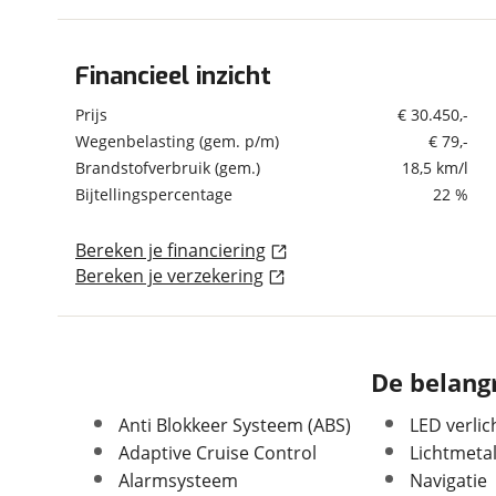
om de site continu te v
technologie die je gedr
Financieel inzicht
Algemeen
weten? Bekijk onze
disc
en beperkte analytis
Merk
Honda
Prijs
€ 30.450,-
voorkeurenpagina
.
Model
HR-V
Wegenbelasting (gem. p/m)
€ 79,-
Brandstofverbruik (gem.)
18,5 km/l
Uitvoering
1.5 e:HEV Automaat
Advance | Carplay &
Bijtellingspercentage
22 %
Android | Trekhaak
Kenteken
T410ZK
Bereken je financiering
Kilometerstand
22.411 km
Bereken je verzekering
Bouwjaar
10-2023
Modeljaar
2022
Leeftijd
2 jaar en 10 maanden
De belangr
APK vervaldatum
03-10-2027
Carrosserievorm
SUV / Terreinwagen
Anti Blokkeer Systeem (ABS)
LED verlic
Soort voertuig
Personenwagen
Adaptive Cruise Control
Lichtmeta
Alarmsysteem
Navigatie
Nieuw of occasion
Occasion