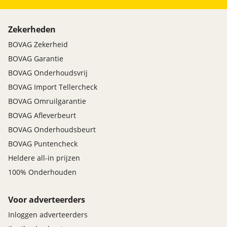
bots waarschuwing systeem
Brake Assist System
Zekerheden
elektronische remkrachtverdeling
BOVAG Zekerheid
Elektronisch Stabiliteits Programma
BOVAG Garantie
file assistent
grootlichtassistent
BOVAG Onderhoudsvrij
hill hold functie
BOVAG Import Tellercheck
hoofd airbag(s) achter
BOVAG Omruilgarantie
hoofd airbag(s) voor
BOVAG Afleverbeurt
hoofdsteunen actief
BOVAG Onderhoudsbeurt
passagiersairbag
BOVAG Puntencheck
rijstrooksensor met correctie
verkeersbord detectie
Heldere all-in prijzen
zij airbag(s) voor
100% Onderhouden
Voor adverteerders
Inloggen adverteerders