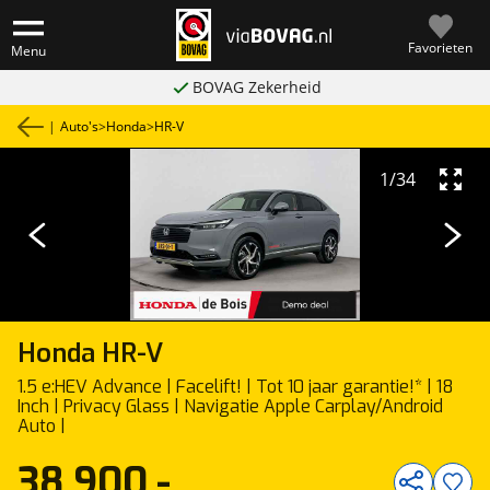
Favorieten
Menu
BOVAG Zekerheid
|
Auto's
>
Honda
>
HR-V
1
/
34
Honda
HR-V
1.5 e:HEV Advance | Facelift! | Tot 10 jaar garantie!* | 18
Inch | Privacy Glass | Navigatie Apple Carplay/Android
Auto |
38.900,-