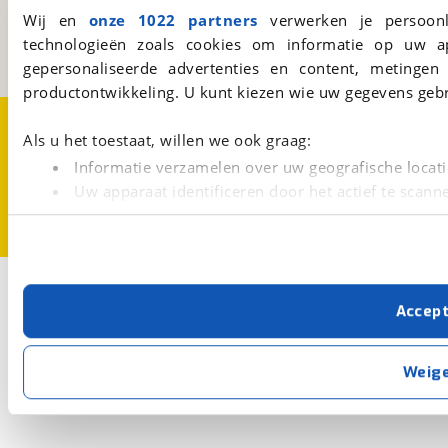
3981 AJ
Bunnik
Wij en
onze 1022 partners
verwerken je persoonl
Een initiatief van
technologieën zoals cookies om informatie op uw a
BOVAG
gepersonaliseerde advertenties en content, metingen
productontwikkeling. U kunt kiezen wie uw gegevens gebr
Over viaBOVAG.nl
Disclaimer- en Privacyverklaring
Cookievoorkeuren
Vacatures
Als u het toestaat, willen we ook graag:
Informatie verzamelen over uw geografische locati
Uw apparaat identificeren door het actief te scann
Lees meer over hoe uw persoonlijke gegevens worden ve
U kunt uw toestemming op elk moment wijzigen of intrekk
Met cookies en vergelijkbare technieken zorgen we voor 
Accep
cookies zorgen ervoor dat de website goed werkt. Ook g
verbeteren. We tonen je graag relevante advertenties e
buiten onze website volgt – uiteraard op anonie
Weig
privacyverklaring
. Als je weigert, plaatsen we alleen f
kun je later altijd aanpassen via de
voorkeurenpagina
.