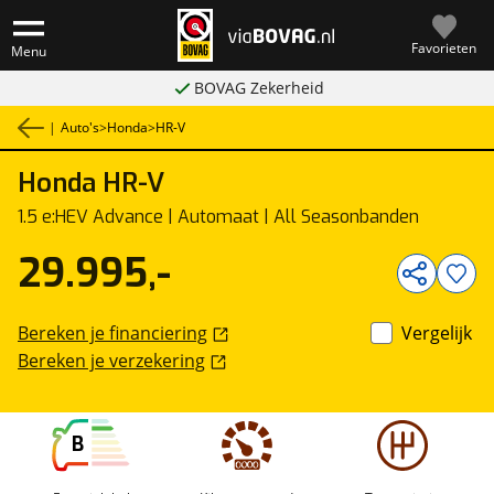
Favorieten
Menu
BOVAG Zekerheid
|
Auto's
>
Honda
>
HR-V
Honda
HR-V
1
/
27
1.5 e:HEV Advance | Automaat | All Seasonbanden
29.995,-
Bereken je financiering
Vergelijk
Bereken je verzekering
B