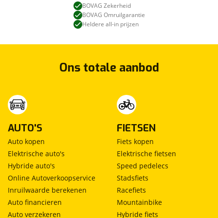
BOVAG Zekerheid
bestuurdersairbag
BOVAG Omruilgarantie
bots waarschuwing systeem
Heldere all-in prijzen
Brake Assist System
cruise control adaptief
dodehoek detectie
Ons totale aanbod
elektronische remkrachtverdeling
Elektronisch Stabiliteits Programma
file assistent
grootlichtassistent
hill hold functie
hoofd airbag(s) achter
AUTO'S
FIETSEN
hoofd airbag(s) voor
Auto kopen
Fiets kopen
hoofdsteunen anti-whiplash
Elektrische auto's
Elektrische fietsen
passagiersairbag
Hybride auto's
Speed pedelecs
rijstrooksensor met correctie
Online Autoverkoopservice
Stadsfiets
start/stop systeem
Inruilwaarde berekenen
Racefiets
stuurbekrachtiging snelheidsafhankelijk
Auto financieren
Mountainbike
verkeersbord detectie
Auto verzekeren
Hybride fiets