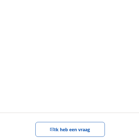
Stel een
vraag
!
Ik heb een vraag