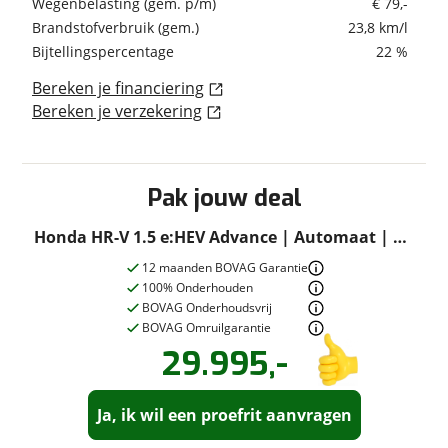
Wegenbelasting (gem. p/m)
€ 79,-
buitenspiegels elektrisch inklapbaar
Nieuwprijs
€ 40.260,-
Brandstofverbruik (gem.)
23,8 km/l
buitenspiegels elektrisch verstel- en
verwarmbaar
Bijtellingspercentage
22 %
dakspoiler
Bereken je financiering
LED achterlichten
Bereken je verzekering
LED dagrijverlichting
Garanties
LED koplampen
BOVAG Garantie
12 maanden
LED mistlampen
lichtmetalen velgen 18"
Pak jouw deal
metaalkleur
Honda HR-V 1.5 e:HEV Advance | Automaat | All
metaalkleur parelmoer
Overige
Seasonbanden
12 maanden BOVAG Garantie
Extra
Onderhoudsboekjes
Ja
100% Onderhouden
aanwezig
BOVAG Onderhoudsvrij
automatische snelheidsbegrenzing ISA
BOVAG Omruilgarantie
stuur verwarmd
29.995,-
Vraag een
Stel een
vraag
proefrit
!
zwarte (glans) exterieur delen
aan!
Accu en laden
Interieur & Comfort
Ja, ik wil een proefrit aanvragen
Autobedrijf van Roon - Roocar
neemt snel contact met je op om je
Autobedrijf van Roon - Roocar
Snelladen
Nee
achterbank in delen neerklapbaar