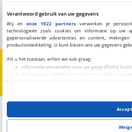
viaBOVAG.nl
Verantwoord gebruik van uw gegevens
Kosterijland
15
Wij en
onze 1022 partners
verwerken je persoonl
3981 AJ
Bunnik
technologieën zoals cookies om informatie op uw a
Een initiatief van
BOVAG
gepersonaliseerde advertenties en content, metingen
productontwikkeling. U kunt kiezen wie uw gegevens gebr
Over viaBOVAG.nl
Disclaimer- en Privacyverklaring
Als u het toestaat, willen we ook graag:
Cookievoorkeuren
Vacatures
Informatie verzamelen over uw geografische locati
Uw apparaat identificeren door het actief te scann
Lees meer over hoe uw persoonlijke gegevens worden ve
U kunt uw toestemming op elk moment wijzigen of intrekk
Met cookies en vergelijkbare technieken zorgen we voor 
Accep
cookies zorgen ervoor dat de website goed werkt. Ook g
verbeteren. We tonen je graag relevante advertenties e
buiten onze website volgt – uiteraard op anonie
Weig
privacyverklaring
. Als je weigert, plaatsen we alleen f