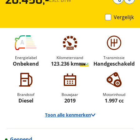
20.450,-
Vergelijk
A
Energielabel
Kilometerstand
Transmissie
Onbekend
123.236 km
Handgeschakeld
Brandstof
Bouwjaar
Motorinhoud
Diesel
2019
1.997 cc
Toon alle kenmerken
Geopend