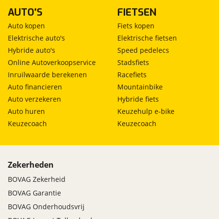
Stuur mijn bevinding door
-Reiniging van de binnen- en buitenkant en
om je aanvraag zo goed mogelijk bij de
AUTO'S
FIETSEN
zijwind assistent
aanbieder te brengen. Lees hier meer over in
uitgebreide poetsbeurt. -Waxoyl lakverzegeling. -
onze
privacyverklaring
.
Auto kopen
Fiets kopen
Aircoservice. Dit afleverpakket bevat: BOVAG
garantie (12 maanden); BOVAG 40-Puntencheck;
Elektrische auto's
Elektrische fietsen
Nieuwe APK. Deze Ford is verkrijgbaar met dit
Hybride auto's
Speed pedelecs
afleverpakket in plaats van het standaardpakket
Online Autoverkoopservice
Stadsfiets
voor een meerprijs van € 995.
Inruilwaarde berekenen
Racefiets
Auto financieren
Mountainbike
Auto verzekeren
Hybride fiets
Auto huren
Keuzehulp e-bike
Keuzecoach
Keuzecoach
Zekerheden
BOVAG Zekerheid
BOVAG Garantie
BOVAG Onderhoudsvrij