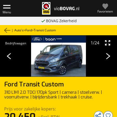
Favorieten
Menu
BOVAG Zekerheid
|
Auto's
>
Ford
>
Transit Custom
1
/
24
Bedrijfswagen
Ford
Transit Custom
310 L1H1 2.0 TDCI 170pk Sport | camera | stoelverw. |
voorruitverw. | bijrijdersbank | trekhaak | cruise.
Prijs voor zakelijke kopers:
Excl. BTW