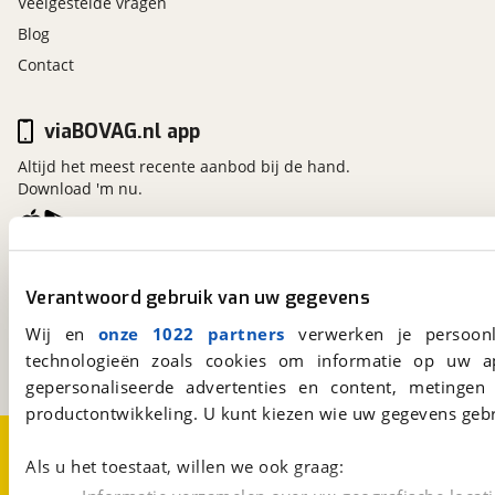
Veelgestelde vragen
Blog
Contact
viaBOVAG.nl app
Altijd het meest recente aanbod bij de hand.
Download 'm nu.
viaBOVAG.nl
Verantwoord gebruik van uw gegevens
Kosterijland
15
3981 AJ
Bunnik
Wij en
onze 1022 partners
verwerken je persoonl
Een initiatief van
technologieën zoals cookies om informatie op uw a
BOVAG
gepersonaliseerde advertenties en content, metingen
productontwikkeling. U kunt kiezen wie uw gegevens gebr
Over viaBOVAG.nl
Disclaimer- en Privacyverklaring
Cookievoorkeuren
Vacatures
Als u het toestaat, willen we ook graag: