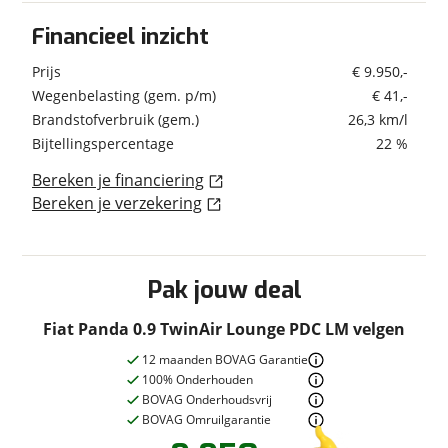
Datum eerste inschrijving
21-04-2017
Vraag mijn inruilwaarde aan
Financieel inzicht
Extra
Datum eerste toelating
21-04-2017
Prijs
€ 9.950,-
Geïmporteerd
Nee
afst. bed. voor centr. deurvergr.
viaBOVAG.nl verwerkt je persoonsgegevens om je aanvraag zo
Wegenbelasting (gem. p/m)
€ 41,-
goed mogelijk bij de aanbieder te brengen. Lees hier meer
Interieur & Comfort
over in onze
privacyverklaring
.
Brandstofverbruik (gem.)
26,3 km/l
Bijtellingspercentage
22 %
achterbank neerklapbaar
Financieel
airco
Bereken je financiering
Bereken je verzekering
bestuurdersstoel in hoogte verstelbaar
Prijs
€ 9.950,-
centrale vergrendeling
Inclusief BPM
Ja
elektrische ramen voor
BPM
€ 1.297,-
hoofdsteunen achter
Pak jouw deal
Wegenbelasting
€ 41,-
stuur leder
(gemiddeld p/m)
stuur multifunctioneel
Fiat Panda 0.9 TwinAir Lounge PDC LM velgen
BTW/marge
Marge
stuur verstelbaar
Bijtellingspercentage
22 %
12 maanden BOVAG Garantie
100% Onderhouden
Nieuwprijs
€ 14.954,-
Overig
BOVAG Onderhoudsvrij
BOVAG Omruilgarantie
Dealer onderhouden