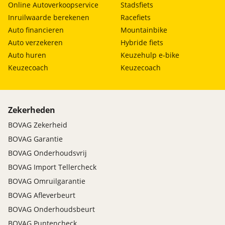
Online Autoverkoopservice
Stadsfiets
Inruilwaarde berekenen
Racefiets
Auto financieren
Mountainbike
Auto verzekeren
Hybride fiets
Auto huren
Keuzehulp e-bike
Keuzecoach
Keuzecoach
Zekerheden
BOVAG Zekerheid
BOVAG Garantie
BOVAG Onderhoudsvrij
BOVAG Import Tellercheck
BOVAG Omruilgarantie
BOVAG Afleverbeurt
BOVAG Onderhoudsbeurt
BOVAG Puntencheck