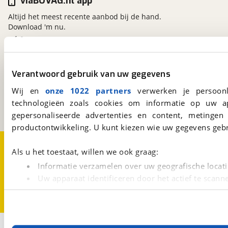
viaBOVAG.nl app
Altijd het meest recente aanbod bij de hand.
Download 'm nu.
viaBOVAG.nl
Verantwoord gebruik van uw gegevens
Kosterijland
15
3981 AJ
Bunnik
Wij en
onze 1022 partners
verwerken je persoonl
Een initiatief van
technologieën zoals cookies om informatie op uw a
BOVAG
gepersonaliseerde advertenties en content, metingen
productontwikkeling. U kunt kiezen wie uw gegevens gebr
Over viaBOVAG.nl
Disclaimer- en Privacyverklaring
Als u het toestaat, willen we ook graag:
Cookievoorkeuren
Vacatures
Informatie verzamelen over uw geografische locati
Uw apparaat identificeren door het actief te scann
Lees meer over hoe uw persoonlijke gegevens worden ve
U kunt uw toestemming op elk moment wijzigen of intrekk