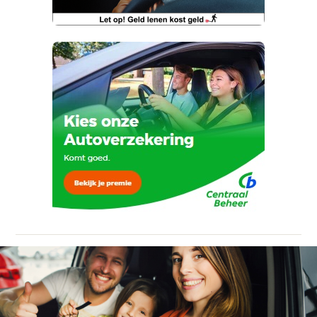
Ja, ik wil graag de nieuwsbrief
ontvangen.
Kan je ons nog meer vertellen? (optioneel)
Telefoonnummer (optioneel)
Vraag mijn proefrit aan
Ja, ik wil graag de nieuwsbrief
ontvangen.
viaBOVAG.nl verwerkt je persoonsgegevens
om je aanvraag zo goed mogelijk bij de
aanbieder te brengen. Lees hier meer over in
onze
privacyverklaring
.
Verstuur mijn vraag
Stuur mijn bevinding door
viaBOVAG.nl verwerkt je persoonsgegevens
om je aanvraag zo goed mogelijk bij de
aanbieder te brengen. Lees hier meer over in
onze
privacyverklaring
.