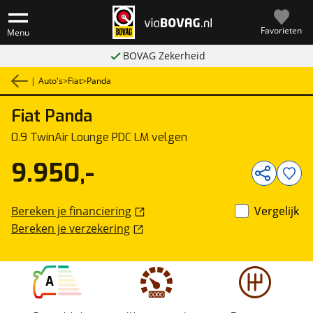
Favorieten
Menu
BOVAG Zekerheid
|
Auto's
>
Fiat
>
Panda
Fiat
Panda
1
/
21
0.9 TwinAir Lounge PDC LM velgen
9.950,-
Bereken je financiering
Vergelijk
Bereken je verzekering
A