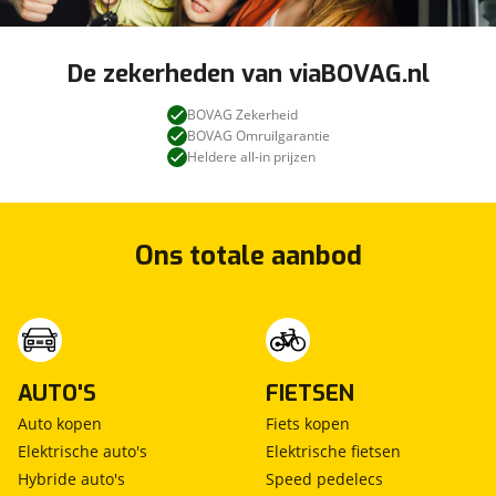
De zekerheden van viaBOVAG.nl
BOVAG Zekerheid
BOVAG Omruilgarantie
Heldere all-in prijzen
Ons totale aanbod
AUTO'S
FIETSEN
Auto kopen
Fiets kopen
Elektrische auto's
Elektrische fietsen
Hybride auto's
Speed pedelecs