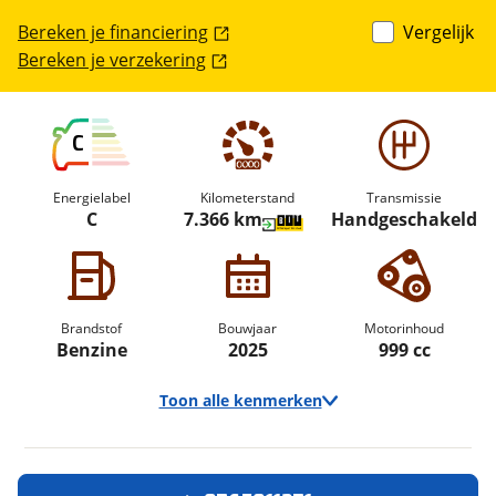
Bereken je financiering
Vergelijk
Bereken je verzekering
C
Energielabel
Kilometerstand
Transmissie
C
7.366 km
Handgeschakeld
Brandstof
Bouwjaar
Motorinhoud
Benzine
2025
999 cc
Toon alle kenmerken