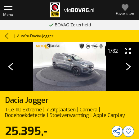
Favorieten
Menu
BOVAG Zekerheid
|
Auto's
>
Dacia
>
Jogger
1
/
82
Dacia
Jogger
TCe 110 Extreme | 7 Zitplaatsen | Camera |
Dodehoekdetectie | Stoelverwarming | Apple Carplay
25.395,-