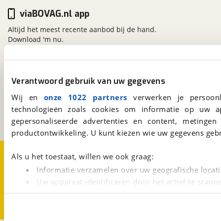
viaBOVAG.nl app
Altijd het meest recente aanbod bij de hand.
Download 'm nu.
viaBOVAG.nl
Verantwoord gebruik van uw gegevens
Kosterijland
15
Wij en
onze 1022 partners
verwerken je persoonl
3981 AJ
Bunnik
technologieën zoals cookies om informatie op uw a
Een initiatief van
BOVAG
gepersonaliseerde advertenties en content, metingen
productontwikkeling. U kunt kiezen wie uw gegevens gebr
Over viaBOVAG.nl
Disclaimer- en Privacyverklaring
Als u het toestaat, willen we ook graag:
Cookievoorkeuren
Vacatures
Informatie verzamelen over uw geografische locati
Uw apparaat identificeren door het actief te scann
Lees meer over hoe uw persoonlijke gegevens worden ve
U kunt uw toestemming op elk moment wijzigen of intrekk