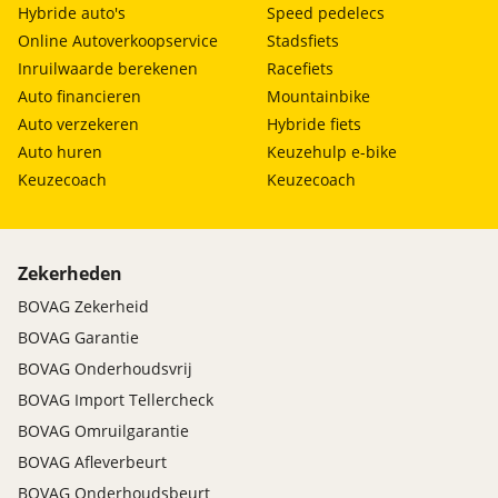
Hybride auto's
Speed pedelecs
uitvoeringsniveau van de auto afwijkt van de
Online Autoverkoopservice
Stadsfiets
omschrijving in de advertentie, informeer altijd bij
Inruilwaarde berekenen
Racefiets
de verkoper naar de aanwezigheid/afwezigheid van
Auto financieren
Mountainbike
bepaalde opties. Aan de informatie van deze
Auto verzekeren
Hybride fiets
advertentie kunnen geen rechten ontleend
Auto huren
Keuzehulp e-bike
worden.
Keuzecoach
Keuzecoach
Zekerheden
BOVAG Afleverpakket
Inbegrepen
BOVAG Zekerheid
Prijs
:
BOVAG Garantie
€ 0,-
(
Originele waarde € 995,-
)
BOVAG Onderhoudsvrij
BOVAG Import Tellercheck
Omschrijving
:
BOVAG garantie (12 maanden); BOVAG 40-
BOVAG Omruilgarantie
Puntencheck; BOVAG Afleverbeurt
BOVAG Afleverbeurt
BOVAG Onderhoudsbeurt