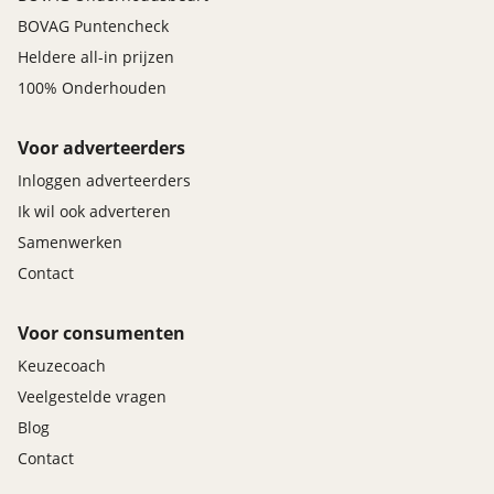
BOVAG Puntencheck
Basispakket
Heldere all-in prijzen
Prijs
:
100% Onderhouden
€ 0,-
Voor adverteerders
Omschrijving
:
Geldige APK, RDW-leges, Wettelijke garantie. Deze
Inloggen adverteerders
Dacia is verkrijgbaar met dit afleverpakket in plaats
Ik wil ook adverteren
van het standaardpakket met een korting van € 995.
Samenwerken
Contact
Voor consumenten
Keuzecoach
Veelgestelde vragen
Blog
Contact