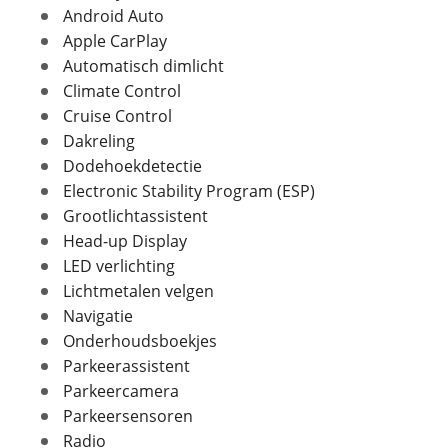
Android Auto
Apple CarPlay
Automatisch dimlicht
In- en exterieur
Foto's
Climate Control
Staat technisch
Goed
Cruise Control
Klik hier om foto's te uploaden
Staat optisch
Goed
(optioneel)
Dakreling
Aantal deuren
5
JPG, PNG (max 10 foto's)
Dodehoekdetectie
Aantal zitplaatsen
5
Electronic Stability Program (ESP)
Jouw contactgegevens
Bekleding
Alcantara
Grootlichtassistent
Interieurkleur
Soul (black) (YA)
Naam
Head-up Display
Laksoort
LED verlichting
Metallic
Lichtmetalen velgen
Kleur
Blauw
Navigatie
Fabriekskleur
Donker Kosmos blauw
E-mailadres
metallic
Onderhoudsboekjes
Parkeerassistent
Parkeercamera
Telefoonnummer (optioneel)
Parkeersensoren
Verbruik en milieu
Radio