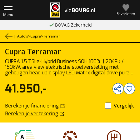
Favorieten
Menu
BOVAG Zekerheid
|
Auto's
>
Cupra
>
Terramar
Cupra
Terramar
1
/
38
CUPRA 1.5 TSI e-Hybrid Business SOH 100% | 204PK /
150kW, area view elektrische stoelverstelling met
geheugen head up display LED Matrix digital drive pure
performance pack trekhaak voorbereiding interieur
pakket II 18" LMV met 4 seizoenen banden EDGE pakket
41.950,-
intelligent drive pakket privacy glas elektrische
achterklep met voetbediening stoelverwarming lederen
multifunctioneel verwarmbaar stuurwiel adaptief
Bereken je financiering
Vergelijk
onderstel key less advanced spiegel pakket klasse III
alarm park assist ACC
Bereken je verzekering
A