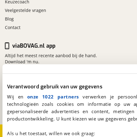
Keuzecoach
Veelgestelde vragen
Blog
Contact
viaBOVAG.nl app
Altijd het meest recente aanbod bij de hand.
Download 'm nu.
viaBOVAG.nl
Verantwoord gebruik van uw gegevens
Kosterijland
15
Wij en
onze 1022 partners
verwerken je persoonl
3981 AJ
Bunnik
technologieën zoals cookies om informatie op uw a
Een initiatief van
BOVAG
gepersonaliseerde advertenties en content, metingen
productontwikkeling. U kunt kiezen wie uw gegevens gebr
Over viaBOVAG.nl
Disclaimer- en Privacyverklaring
Als u het toestaat, willen we ook graag: