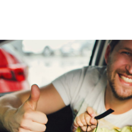
Al onze occasions worden standaard geleverd inclu
-12 maanden APK
-6 maanden garantie
-tenaamstelling
Overige
-halve tank brandstof
Onderhoudsboekjes
Ja
aanwezig
Voor extra zekerheid en optimaal rijcomfort kunt
€995.
Dit pakket bestaat uit:
*12 maanden BOVAG-garantie
*onderhoudsbeurt volgens fabrieksschema
*nieuwe APK
*Europese pechhulp
*professionele poetsbehandeling
*volle tank brandstof