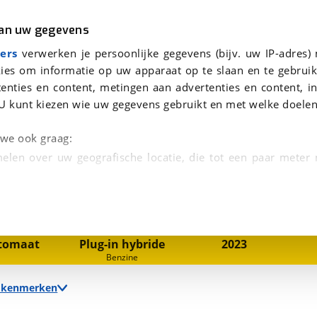
r
Kampeer
van uw gegevens
aag te beantwoorden.
viaBOVAG.nl verwerkt je persoonsgegevens om je aanvraag zo goed mogelijk bij de aanbieder te brengen. Lees hi
ers
verwerken je persoonlijke gegevens (bijv. uw IP-adres)
ies om informatie op uw apparaat op te slaan en te gebruik
enties en content, metingen aan advertenties en content, in
U kunt kiezen wie uw gegevens gebruikt en met welke doelen
n we ook graag:
elen over uw geografische locatie, die tot een paar meter
1
/
36
entificeren door het actief te scannen op specifieke
 persoonlijke gegevens worden verwerkt en stel uw voo
nsmissie
Brandstof
Bouwjaar
tomaat
Plug-in hybride
2023
unt uw toestemming op elk moment wijzigen of in
Benzine
e kenmerken
kbare technieken zorgen we voor een betere en meer persoon
en ervoor dat de website goed werkt. Ook gebruiken we anal