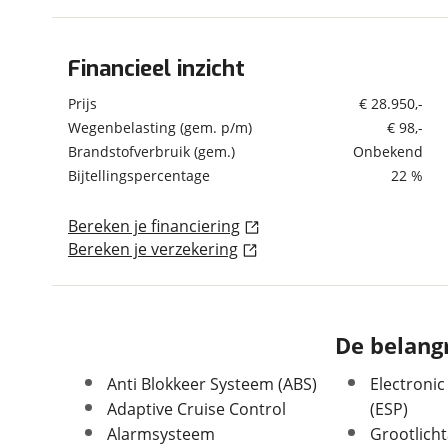
om de site continu te v
technologie die je gedr
Financieel inzicht
Algemeen
weten? Bekijk onze
disc
en beperkte analytis
Merk
Cupra
Prijs
€ 28.950,-
voorkeurenpagina
.
Model
Formentor
Wegenbelasting (gem. p/m)
€ 98,-
Brandstofverbruik (gem.)
Onbekend
Uitvoering
Formentor VZ 245pk
PHEV | Trekhaak |
Bijtellingspercentage
22 %
Dealerstaat
Kenteken
JXD88Z
Bereken je financiering
Kilometerstand
55.710 km
Bereken je verzekering
Bouwjaar
12-2023
Modeljaar
2021
Leeftijd
2 jaar en 8 maanden
De belangr
Carrosserievorm
SUV / Terreinwagen
Soort voertuig
Personenwagen
Anti Blokkeer Systeem (ABS)
Electronic
Nieuw of occasion
Occasion
Adaptive Cruise Control
(ESP)
Alarmsysteem
Grootlicht