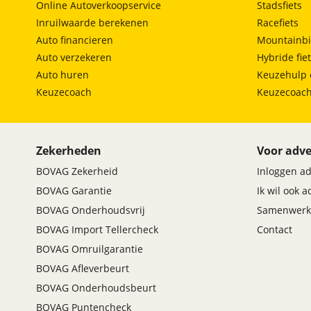
Online Autoverkoopservice
Stadsfiets
aanvullende vragen of verduidelijking kun je uit
Inruilwaarde berekenen
Racefiets
Auto financieren
Mountainbi
Auto verzekeren
Hybride fie
Auto huren
Keuzehulp 
Premium Zekerheidspakket
Keuzecoach
Keuzecoac
Prijs
:
€ 995,-
Zekerheden
Voor adve
Omschrijving
:
BOVAG Zekerheid
Inloggen a
BOVAG garantie (12 maanden); BOVAG 40-
Puntencheck; BOVAG Afleverbeurt; *12 maanden
BOVAG Garantie
Ik wil ook 
BOVAG-garantie *onderhoudsbeurt volgens
BOVAG Onderhoudsvrij
Samenwerk
fabrieksschema *nieuwe APK *Europese pechhulp
BOVAG Import Tellercheck
Contact
*professionele poetsbehandeling *volle tank
BOVAG Omruilgarantie
brandstof; Nieuwe APK
BOVAG Afleverbeurt
BOVAG Onderhoudsbeurt
BOVAG Puntencheck