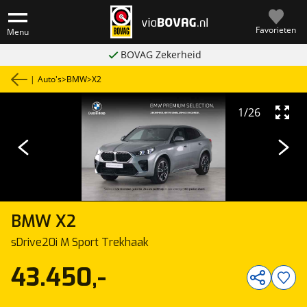
Favorieten
Menu
BOVAG Zekerheid
|
Auto's
>
BMW
>
X2
1
/
26
BMW
X2
sDrive20i M Sport Trekhaak
43.450,-