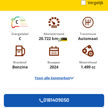
Vergelijk
C
Energielabel
Kilometerstand
Transmissie
C
20.722 km
Automaat
Brandstof
Bouwjaar
Motorinhoud
Benzine
2024
1.499 cc
Toon alle kenmerken
0181409050
Vraag een
Stel een
Ontvang gratis jouw
vraag
proefrit
!
aan!
Algemeen
inruilwaarde
!