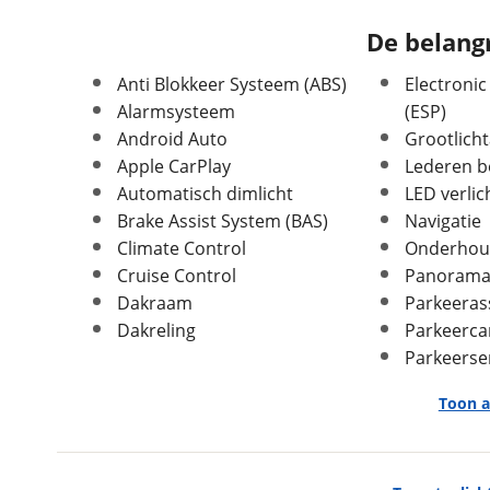
Leeftijd
1 jaar en 2 maanden
De belangr
APK vervaldatum
27-06-2029
Carrosserievorm
Stationwagen
Anti Blokkeer Systeem (ABS)
Electronic
Soort voertuig
Personenwagen
Alarmsysteem
(ESP)
Nieuw of occasion
Occasion
Android Auto
Grootlicht
Apple CarPlay
Lederen b
Automatisch dimlicht
LED verlic
Brake Assist System (BAS)
Navigatie
Climate Control
Onderhou
Afmetingen en gewicht
Cruise Control
Panorama
Dakraam
Parkeeras
Hoogte
1,45 m
Dakreling
Parkeerc
Breedte
1,83 m
Parkeerse
Lengte
4,71 m
Massa ledig voertuig
1.925 kg
Toon a
Maximaal toelaatbaar
2.475 kg
gewicht
Exterieur
Max trekgewicht geremd
1.500 kg