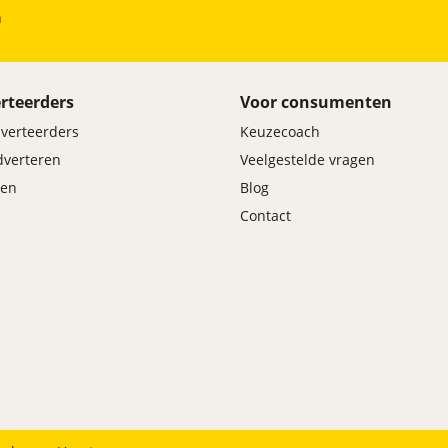
Bandenspanningscontrolesysteem
h
Brake Assist System
Elektronisch Stabiliteits Programma
Hill hold functie
rteerders
Voor consumenten
Rijstrooksensor
dverteerders
Keuzecoach
Verkeersbord detectie
Vermoeidheids herkenning
adverteren
Veelgestelde vragen
en
Blog
Contact