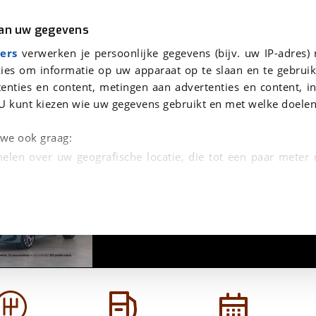
r
Kampeer
van uw gegevens
viaBOVAG.nl verwerkt je persoonsgegevens om je aanvraag zo goed mogelijk bij de aanbieder te brengen. Lees hi
ers
verwerken je persoonlijke gegevens (bijv. uw IP-adres)
ies om informatie op uw apparaat op te slaan en te gebruik
enties en content, metingen aan advertenties en content, in
U kunt kiezen wie uw gegevens gebruikt en met welke doelen
n we ook graag:
elen over uw geografische locatie, die tot een paar meter
1
/
26
entificeren door het actief te scannen op specifieke
 persoonlijke gegevens worden verwerkt en stel uw voo
unt uw toestemming op elk moment wijzigen of in
kbare technieken zorgen we voor een betere en meer persoon
en ervoor dat de website goed werkt. Ook gebruiken we anal