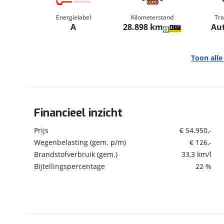
om de site continu te v
Energielabel
Kilometerstand
Tra
technologie die je gedr
A
28.898 km
Au
weten? Bekijk onze
disc
en beperkte analytis
voorkeurenpagina
.
Toon all
Financieel inzicht
Algemeen
Merk
BMW
Prijs
€ 54.950,-
Model
3-Serie
Wegenbelasting (gem. p/m)
€ 126,-
Brandstofverbruik (gem.)
33,3 km/l
Uitvoering
330e Touring xDrive M-
Sport
Bijtellingspercentage
22 %
Kenteken
KHP31R
Kilometerstand
28.898 km
Bouwjaar
6-2025
Modeljaar
2024