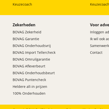
Bicolor (01HC)
Keuzecoach
Keuzecoac
achterbank in 3 delen neerklapbaar met skiluik
Achteropkomend verkeer waarschuwing
Actieve Voetgangersbescherming (08TF)
Active Guard Plus (05AQ)
Zekerheden
Voor adve
Adapter E+F (CEE 7/7) 10A (05YA)
BOVAG Zekerheid
Inloggen a
Adaptieve LED koplampen (0552)
BOVAG Garantie
Ik wil ook 
Akoestische waarschuwing voor voetgangers
(04U9)
BOVAG Onderhoudsvrij
Samenwerk
Ambiance verlichting (04UR)
BOVAG Import Tellercheck
Contact
Apple Carplay/Android Auto
BOVAG Omruilgarantie
Automatisch dimmende binnen- en buitenspiegel
bestuurderzijde (0430)
BOVAG Afleverbeurt
Automatische 8-traps Steptronic sporttransmissie
BOVAG Onderhoudsbeurt
(02TB)
Automatische dimmende binnenspiegel (0431)
BOVAG Puntencheck
automatische snelheidsbegrenzing ISA
Heldere all-in prijzen
Automatische vergrendeling tijdens rijden (Intern)
100% Onderhouden
(08S3)
Bandenspanningsweergavesysteem (02VB)
binnen/buitenspiegel aut. dimmend