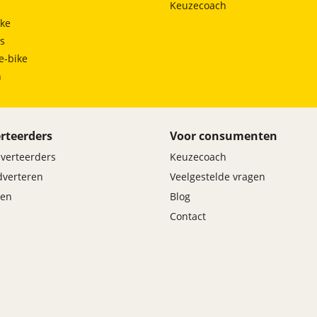
Keuzecoach
Velours vloermatten (0423)
ke
Vergrote brandstoftank (01AG)
ts
Voorbereiding Driving Assistance (09QX)
e-bike
Wielslotbouten (02PA)
h
rteerders
Voor consumenten
dverteerders
Keuzecoach
adverteren
Veelgestelde vragen
en
Blog
Contact