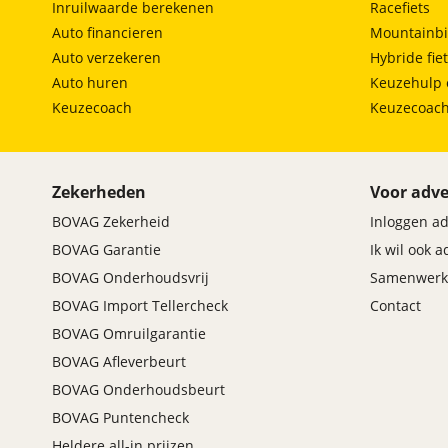
Inruilwaarde berekenen
Racefiets
Auto financieren
Mountainbi
Auto verzekeren
Hybride fie
Auto huren
Keuzehulp 
Keuzecoach
Keuzecoac
Veiligheid
Bandenspanningscontrolesysteem
Zekerheden
Voor adve
BOVAG Zekerheid
Inloggen a
BOVAG Garantie
Ik wil ook 
BOVAG Onderhoudsvrij
Samenwerk
BOVAG Import Tellercheck
Contact
BOVAG Omruilgarantie
BOVAG Afleverbeurt
BOVAG Onderhoudsbeurt
BOVAG Puntencheck
Heldere all-in prijzen