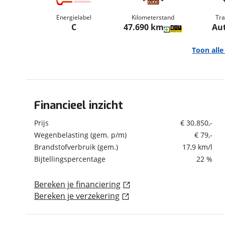
om de site continu te v
Energielabel
Kilometerstand
Tra
technologie die je gedr
C
47.690 km
Au
weten? Bekijk onze
disc
en beperkte analytis
Toon all
voorkeurenpagina
.
Financieel inzicht
Algemeen
Merk
BMW
Prijs
€ 30.850,-
Model
1-Serie
Wegenbelasting (gem. p/m)
€ 79,-
Brandstofverbruik (gem.)
17,9 km/l
Uitvoering
120i M Sport Automaat
Bijtellingspercentage
22 %
Kenteken
R448NK
Kilometerstand
47.690 km
Bereken je financiering
Bouwjaar
1-2022
Bereken je verzekering
Modeljaar
2020
Leeftijd
4 jaar en 7 maanden