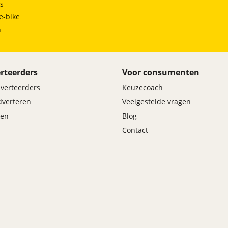
ts
e-bike
h
rteerders
Voor consumenten
dverteerders
Keuzecoach
adverteren
Veelgestelde vragen
en
Blog
Contact