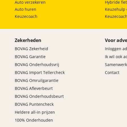
Auto verzekeren
Hybride fie
Adaptief Demping Systeem (ADS)
Auto huren
Keuzehulp 
Airbag(s) side voor
Keuzecoach
Keuzecoac
Airbag bestuurder
Airbag passagier
Alarmsysteem
Anti Blokkeer Systeem (ABS)
Zekerheden
Voor adve
Bots herkenning en activatie
BOVAG Zekerheid
Inloggen a
Bots waarschuwing systeem
BOVAG Garantie
Ik wil ook 
Brake Assist System
BOVAG Onderhoudsvrij
Samenwerk
Cruise control adaptief
BOVAG Import Tellercheck
Contact
Cruise control adaptief met Stop&Go
Dodehoek detector
BOVAG Omruilgarantie
Electronic Brake Distribution (EBD)
BOVAG Afleverbeurt
Electronic Stability Program (ESP)
BOVAG Onderhoudsbeurt
Kruisend verkeer detectie
BOVAG Puntencheck
Nachtzicht-assistent
Heldere all-in prijzen
Parkeersensor achter
100% Onderhouden
Parkeersensor voor