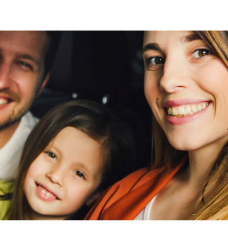
J
n
viaBOVAG -
perso
veilig en
goe
breng
vertrouwd
Stoelen-pakket
Nekverwarming
viaBOVAG -
perso
Stoel ventilatie voor
veilig en
goe
Voorstoel(en) met massagefunctie
breng
vertrouwd