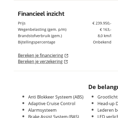
om de site continu te v
technologie die je gedr
Financieel inzicht
Algemeen
weten? Bekijk onze
disc
Merk
Bentley
Prijs
€ 239.950,-
en beperkte analytis
Model
Continental
Wegenbelasting (gem. p/m)
€ 163,-
voorkeurenpagina
.
Brandstofverbruik (gem.)
8,0 km/l
Uitvoering
4.0 V8 S / Rotating
display / 1e Eig. / Full
Bijtellingspercentage
Onbekend
Service / 360 / Head-Up /
Nachtzicht
Bereken je financiering
Kilometerstand
54.268 km
Bereken je verzekering
Bouwjaar
6-2023
Leeftijd
3 jaar en 2 maanden
APK vervaldatum
30-06-2027
De belangr
Carrosserievorm
Cabriolet
Soort voertuig
Personenwagen
Anti Blokkeer Systeem (ABS)
Grootlicht
Nieuw of occasion
Occasion
Adaptive Cruise Control
Head-up D
Alarmsysteem
Lederen b
Brake Assist System (BAS)
LED verlic