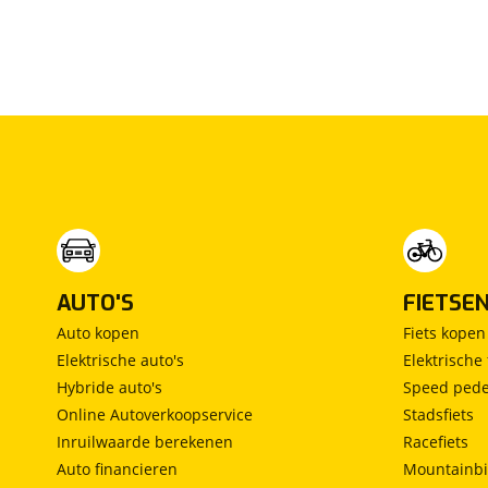
Stoelverwarming
Stuurwiel verwarming
Het is helaas niet mogelijk om een auto te reserv
Windscherm
koopovereenkomst is ondertekend door zowel koper 
voor de verkoop.
Styling-pakket
Achterspoiler
Carbon exterieur delen
AUTO'S
FIETSE
Auto kopen
Fiets kopen
Elektrische auto's
Elektrische 
Veiligheid
Hybride auto's
Speed pede
Accident Avoidance System
Online Autoverkoopservice
Stadsfiets
Achteropkomend verkeer waarschuwing
Inruilwaarde berekenen
Racefiets
Achteruitrij assistent
Auto financieren
Mountainbi
Active Cornering Enhancement (ACE)