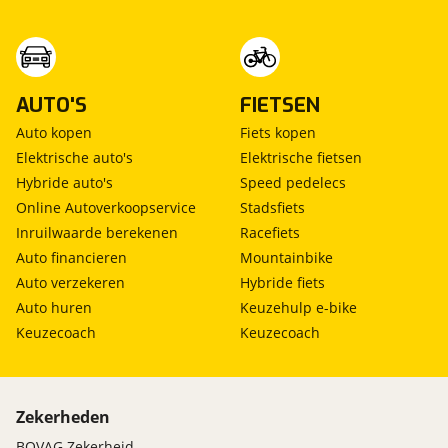
Regensensor
Milieu
Start/stop systeem
AUTO'S
FIETSEN
Overige
Auto kopen
Fiets kopen
Elektrische auto's
Elektrische fietsen
Audi active lane assist (6I1)
Hybride auto's
Speed pedelecs
Diefstalalarm (7AL)
Online Autoverkoopservice
Stadsfiets
kunstlederen/alcantara bekleding
Inruilwaarde berekenen
Racefiets
MMI navigatie plus (PNQ)
Auto financieren
Mountainbike
Rijstrooksensor met correctie
Auto verzekeren
Hybride fiets
Verwarmbare voorstoelen (4A3)
Auto huren
Keuzehulp e-bike
Volledig digitaal instrumentenpaneel
Keuzecoach
Keuzecoach
Buitenspiegels, elektrisch inklapbaar (6XE)
Decoratielijsten, aluminium drift antraciet (5TH)
Koplampreinigingsinstallatie (8X1)
Lederen sportstuur
Zekerheden
Lendesteunen, elek.verstelbaar op de voorstoelen
(7P1)
BOVAG Zekerheid