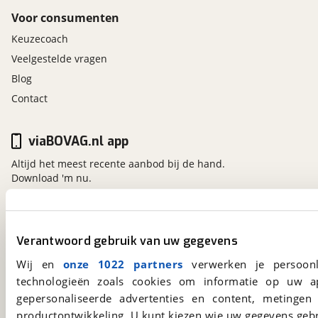
Voor consumenten
Keuzecoach
Veelgestelde vragen
Blog
Contact
viaBOVAG.nl app
Altijd het meest recente aanbod bij de hand.
Download 'm nu.
viaBOVAG.nl
Verantwoord gebruik van uw gegevens
Kosterijland
15
Wij en
onze 1022 partners
verwerken je persoonl
3981 AJ
Bunnik
technologieën zoals cookies om informatie op uw a
Een initiatief van
BOVAG
gepersonaliseerde advertenties en content, metingen
productontwikkeling. U kunt kiezen wie uw gegevens gebr