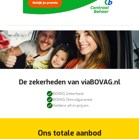
viaBOVAG.nl verwerkt je persoonsgegevens
Lederen interieurdelen
om je aanvraag zo goed mogelijk bij de
Lederen stuurwiel
aanbieder te brengen. Lees hier meer over in
onze
privacyverklaring
.
Lederen versnellingspook
Lendesteunen (verstelbaar)
Passagiersstoel in hoogte verstelbaar
Regensensor
Sportstoelen
Stuurbekrachtiging
Stuur verstelbaar
Voorstoelen in hoogte verstelbaar
De zekerheden van viaBOVAG.nl
LED verlichting pakket
BOVAG Zekerheid
LED koplampen
BOVAG Omruilgarantie
Dimlichten automatisch
Heldere all-in prijzen
Koplampen adaptief
koplampreiniging
LED achterlichten
Ons totale aanbod
LED dagrijverlichting