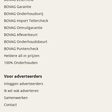
Middenarmsteun vóór (6E3)
BOVAG Garantie
S line sportonderstel (1BV)
BOVAG Onderhoudsvrij
Wegrijassistent (UH2)
BOVAG Import Tellercheck
BOVAG Omruilgarantie
Veiligheid
BOVAG Afleverbeurt
Alarmsysteem
BOVAG Onderhoudsbeurt
Airbag(s) hoofd voor
BOVAG Puntencheck
Airbag(s) side voor
Airbag bestuurder
Heldere all-in prijzen
Airbag passagier
100% Onderhouden
Alarm klasse 1(startblokkering)
Anti Blokkeer Systeem
Voor adverteerders
Bandenspanningscontrolesysteem
Inloggen adverteerders
Derde remlicht
Ik wil ook adverteren
Hill hold functie
Samenwerken
Contact