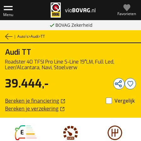
Favorieten
Menu
BOVAG Zekerheid
|
Auto's
>
Audi
>
TT
Audi
TT
1
/
51
Roadster 40 TFSI Pro Line S-Line 19"LM, Full Led,
Leer/Alcantara, Navi, Stoelverw
39.444,-
Bereken je financiering
Vergelijk
Bereken je verzekering
E