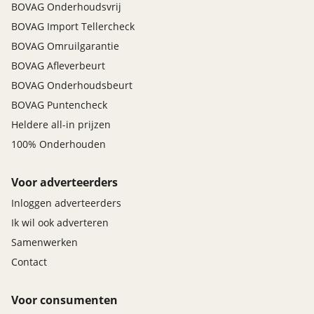
BOVAG Onderhoudsvrij
- EV: State-Of-Health (SOH) Rapport
BOVAG Import Tellercheck
- NAP tellerrapport
BOVAG Omruilgarantie
- Poetsbeurt
BOVAG Afleverbeurt
- Volle tank brandstof / EV: volle accu
- Vrijwaring inruilauto
BOVAG Onderhoudsbeurt
- Aflevercadeau
BOVAG Puntencheck
Heldere all-in prijzen
100% Onderhouden
Voor adverteerders
Inloggen adverteerders
Ik wil ook adverteren
Samenwerken
Contact
Voor consumenten