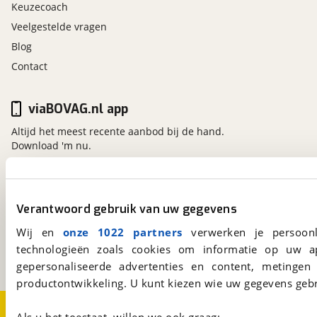
Keuzecoach
Veelgestelde vragen
Blog
Contact
viaBOVAG.nl app
Altijd het meest recente aanbod bij de hand.
Download 'm nu.
viaBOVAG.nl
Verantwoord gebruik van uw gegevens
Kosterijland
15
3981 AJ
Bunnik
Wij en
onze 1022 partners
verwerken je persoonl
Een initiatief van
technologieën zoals cookies om informatie op uw a
BOVAG
gepersonaliseerde advertenties en content, metingen
productontwikkeling. U kunt kiezen wie uw gegevens gebr
Over viaBOVAG.nl
Disclaimer- en Privacyverklaring