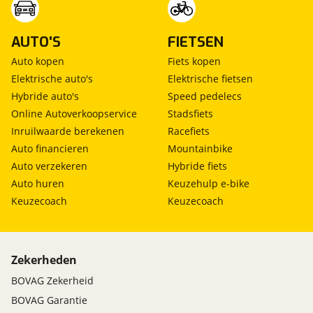
- APK minimaal 12 maanden
- BOVAG Garantie 12 maanden
AUTO'S
FIETSEN
- CarProf Pechhulp 12 maanden
Auto kopen
Fiets kopen
- BOVAG 40-puntencheck + Rapport
Elektrische auto's
Elektrische fietsen
- EV: State-Of-Health (SOH) rapport
Hybride auto's
Speed pedelecs
- NAP Tellerrapport
Online Autoverkoopservice
Stadsfiets
- Poetsbeurt
Inruilwaarde berekenen
Racefiets
- Volle tank brandstof / EV: volle accu
Auto financieren
Mountainbike
- Vrijwaring inruilauto
Auto verzekeren
Hybride fiets
- Aflevercadeau
Auto huren
Keuzehulp e-bike
Keuzecoach
Keuzecoach
HOMMEL AFLEVERPAKKET - €795,-
Auto wordt onder de volgende condities geleverd:
- Hommel (uitgebreide) Afleverbeurt + Rapport
- APK minimaal 12 maanden
Zekerheden
- BOVAG Garantie 12 maanden
BOVAG Zekerheid
- CarProf Pechhulp 12 maanden
BOVAG Garantie
- BOVAG 40-puntencheck + Rapport