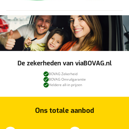
- Lekker bakje koffie mét een koekje
onze
privacyverklaring
.
- Gratis taxatie + advies voor verkoop
- Gratis wassen in Hommel Wasstraat voor taxatie
BASIS AFLEVERPAKKET - €295,-
Auto wordt onder de volgende condities geleverd:
- Basis Afleverbeurt
- 12 maanden Wettelijke Garantie
De zekerheden van viaBOVAG.nl
- Wasbeurt in Hommel Wasstraat
- Vrijwaring inruilauto
BOVAG Zekerheid
- Aflevercadeau
BOVAG Omruilgarantie
Heldere all-in prijzen
AFLEVERPAKKET - €595,-
Enkel geldig voor auto’s tot 4 jaar oud en met een
maximale kilometerstand van 40.000km.
Ons totale aanbod
Auto wordt onder de volgende condities
afgeleverd:
- Hommel Afleverbeurt + Rapport