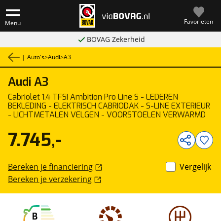
Favorieten
Menu
BOVAG Zekerheid
|
Auto's
>
Audi
>
A3
Audi
A3
1
/
30
Cabriolet 1.4 TFSI Ambition Pro Line S - LEDEREN
BEKLEDING - ELEKTRISCH CABRIODAK - S-LINE EXTERIEUR
- LICHTMETALEN VELGEN - VOORSTOELEN VERWARMD
7.745,-
Bereken je financiering
Vergelijk
Bereken je verzekering
B