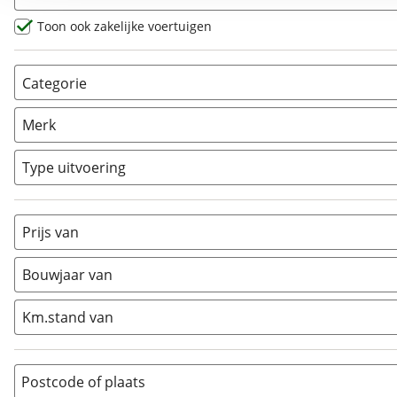
Toon ook zakelijke voertuigen
Categorie
AllRoad
(
14
)
Merk
Chopper
(
0
)
Classic
(
0
)
Type uitvoering
Crosser
(
0
)
Cruiser
(
0
)
Prijs van
Enduro
(
0
)
Minibike
(
0
)
Bouwjaar van
Motorscooter
(
0
)
Naked
(
1
)
Km.stand van
Overig
(
0
)
Quad
(
0
)
Postcode of plaats
Racer
(
0
)