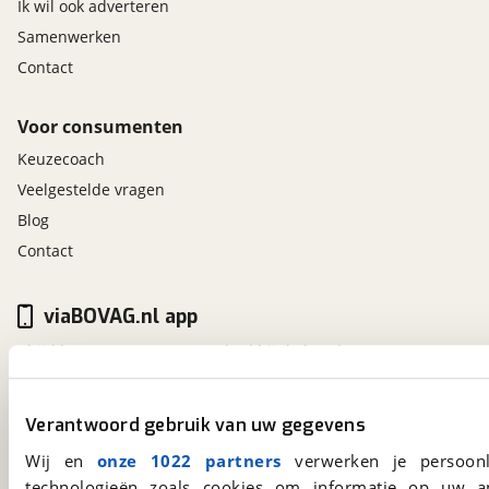
Ik wil ook adverteren
Samenwerken
Contact
Voor consumenten
Keuzecoach
Veelgestelde vragen
Blog
Contact
viaBOVAG.nl app
Altijd het meest recente aanbod bij de hand.
Download 'm nu.
Verantwoord gebruik van uw gegevens
viaBOVAG.nl
Wij en
onze 1022 partners
verwerken je persoonl
technologieën zoals cookies om informatie op uw a
Kosterijland
15