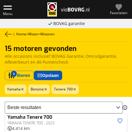
Favorieten
Menu
BOVAG garantie
|
Home
>
Motor
>
Motoren
15 motoren gevonden
Alle occasions inclusief BOVAG Garantie, Omruilgarantie,
Afleverbeurt en 40-Puntencheck
3
Filteren
Opslaan
Yamaha
Benzine
Tenere 700
Sorteer resultaten
Yamaha
Tenere 700
YAMAHA TENERE 700 - 2023
4.414 km