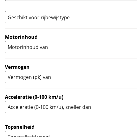
Rally
(
0
)
Sport
(
0
)
Geschikt voor rijbewijstype
Sport Touring
(
0
)
A
(
8
)
Supermotard
(
0
)
A1
(
0
)
Motorinhoud
Supersport
(
0
)
A2
(
4
)
Motorinhoud van
Tourer
(
0
)
Touring Enduro
(
0
)
Trial
(
0
)
Vermogen
Trike
(
0
)
Vermogen (pk) van
Zijspan
(
0
)
Acceleratie (0-100 km/u)
Acceleratie (0-100 km/u), sneller dan
Topsnelheid