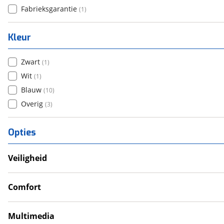
Fabrieksgarantie
(
1
)
Kleur
Zwart
(
1
)
Wit
(
1
)
Blauw
(
10
)
Overig
(
3
)
Opties
Veiligheid
Anti Blokkeer Systeem (ABS)
Tractie Controle Systeem (TCS)
Comfort
Gear indicator
Handkappen
Multimedia