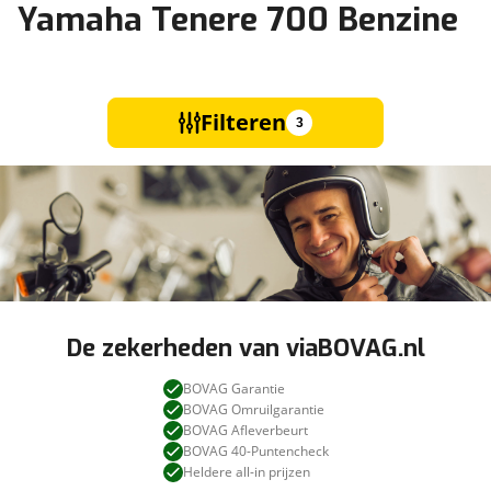
Yamaha Tenere 700 Benzine
Filteren
3
De zekerheden van viaBOVAG.nl
BOVAG Garantie
BOVAG Omruilgarantie
BOVAG Afleverbeurt
BOVAG 40-Puntencheck
Heldere all-in prijzen