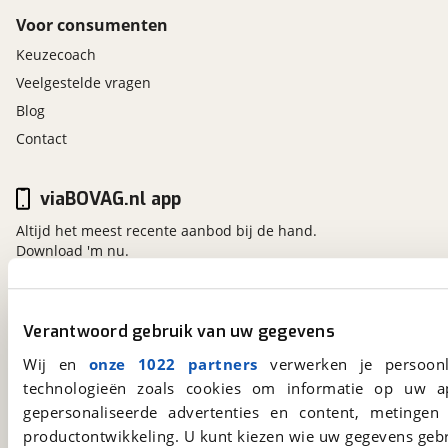
Voor consumenten
Keuzecoach
Veelgestelde vragen
Blog
Contact
viaBOVAG.nl app
Altijd het meest recente aanbod bij de hand.
Download 'm nu.
viaBOVAG.nl
Verantwoord gebruik van uw gegevens
Kosterijland
15
Wij en
onze 1022 partners
verwerken je persoonl
3981 AJ
Bunnik
technologieën zoals cookies om informatie op uw a
Een initiatief van
gepersonaliseerde advertenties en content, metingen
BOVAG
productontwikkeling. U kunt kiezen wie uw gegevens gebr