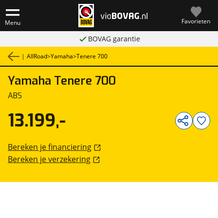
Favorieten
Menu
BOVAG garantie
|
AllRoad
>
Yamaha
>
Tenere 700
Yamaha
Tenere 700
1
/
12
ABS
13.199,-
Bereken je financiering
Bereken je verzekering