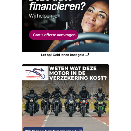
Graag tot ziens ook al is het alleen voor een
melden. Dat komt de kwaliteit van onze
Naam
advertenties ten goede, dankjewel!
lekkere bak koffie.
Telefoonnummer (optioneel)
Wat is jou opgevallen?
E-mailadres
Wat klopt er niet?
Vraag mijn proefrit aan
Telefoonnummer (optioneel)
Kan je ons nog meer vertellen? (optioneel)
viaBOVAG.nl verwerkt je persoonsgegevens
om je aanvraag zo goed mogelijk bij de
aanbieder te brengen. Lees hier meer over in
onze
privacyverklaring
.
Verstuur mijn vraag
viaBOVAG.nl verwerkt je persoonsgegevens
om je aanvraag zo goed mogelijk bij de
aanbieder te brengen. Lees hier meer over in
Stuur mijn bevinding door
onze
privacyverklaring
.