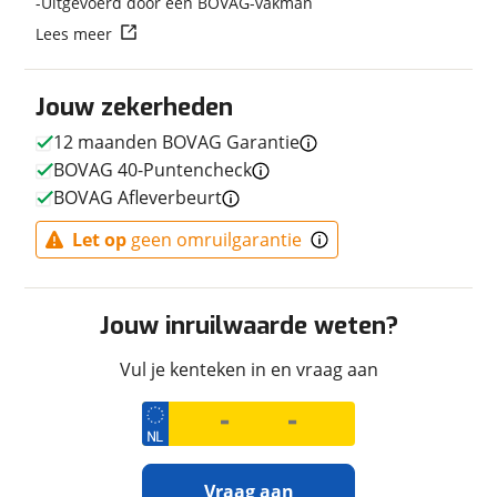
Uitgevoerd door een BOVAG-vakman
Techniek
Lees meer
Transmissie
Handgeschakeld
Motorinhoud
689 cc
Jouw zekerheden
Aantal cilinders
2
12 maanden BOVAG Garantie
Vermogen
73pk (54kW)
BOVAG 40-Puntencheck
BOVAG Afleverbeurt
Let op
geen omruilgarantie
Afmetingen en gewicht
Massa ledig voertuig
208 kg
Jouw inruilwaarde weten?
Vul je kenteken in en vraag aan
Uiterlijk
Kleur
Blauw
Fabriekskleur
ICON BLUE/FROZEN
TITANIUM
Vraag aan