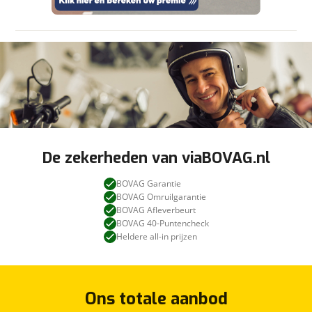
De zekerheden van viaBOVAG.nl
BOVAG Garantie
BOVAG Omruilgarantie
BOVAG Afleverbeurt
BOVAG 40-Puntencheck
Heldere all-in prijzen
Ons totale aanbod