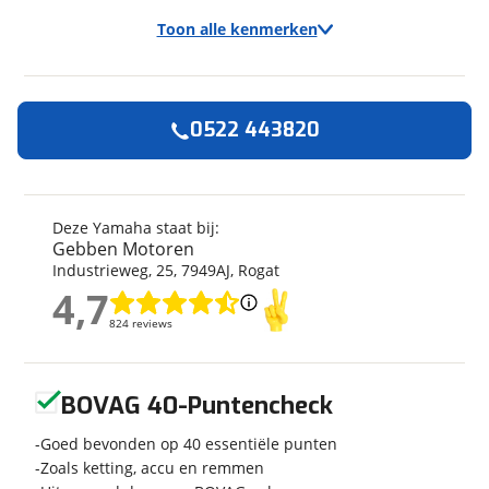
Toon alle kenmerken
0522 443820
Algemeen
Merk
Yamaha
Model
Tenere 700
Deze Yamaha staat bij:
Gebben Motoren
Kilometerstand
1 km
Industrieweg
,
25
,
7949AJ
,
Rogat
Bouwjaar
2026
4,7
Categorie
AllRoad
4,7
824 reviews
824 reviews
Geschikt voor
A rijbewijs
Soort voertuig
Motor
Geen reviews gevonden
Nieuw of occasion
Nieuw
BOVAG 40-Puntencheck
Goed bevonden op 40 essentiële punten
Zoals ketting, accu en remmen