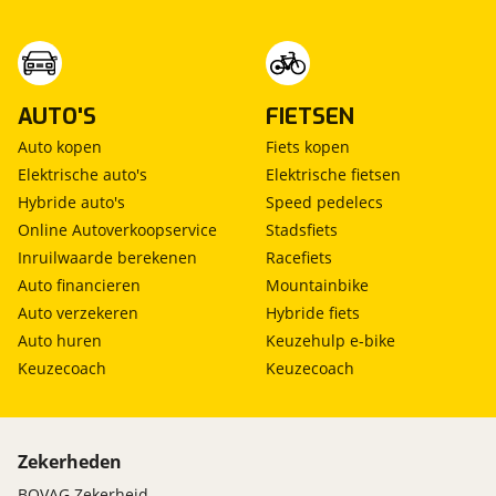
AUTO'S
FIETSEN
Auto kopen
Fiets kopen
Elektrische auto's
Elektrische fietsen
Hybride auto's
Speed pedelecs
Online Autoverkoopservice
Stadsfiets
Inruilwaarde berekenen
Racefiets
Auto financieren
Mountainbike
Auto verzekeren
Hybride fiets
Auto huren
Keuzehulp e-bike
Keuzecoach
Keuzecoach
Zekerheden
BOVAG Zekerheid