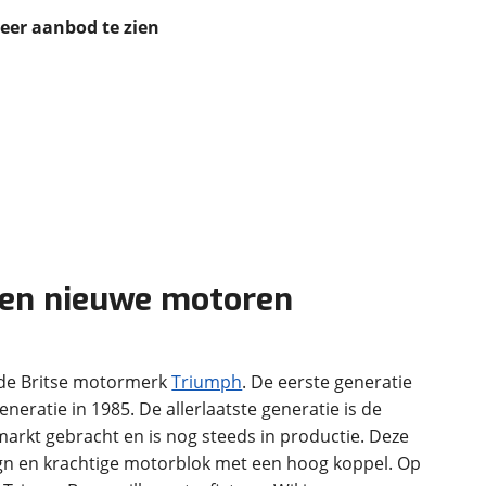
ruiken daarvoor
meer aanbod te zien
eme basis. Meer
lleen functionele
passen via de
 en nieuwe motoren
amde Britse motormerk
Triumph
. De eerste generatie
eratie in 1985. De allerlaatste generatie is de
arkt gebracht en is nog steeds in productie. Deze
ign en krachtige motorblok met een hoog koppel. Op