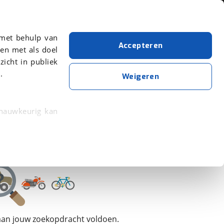
Over viaBOVAG.nl
 met behulp van
Accepteren
en met als doel
zicht in publiek
.
Triumph
Weigeren
Wis alle filters
Zoekopdracht opslaan
 nauwkeurig kan
 eigenschappen
rkeuren in het
trekken in de
lijke ervaring.
 aan jouw zoekopdracht voldoen.
ytische cookies