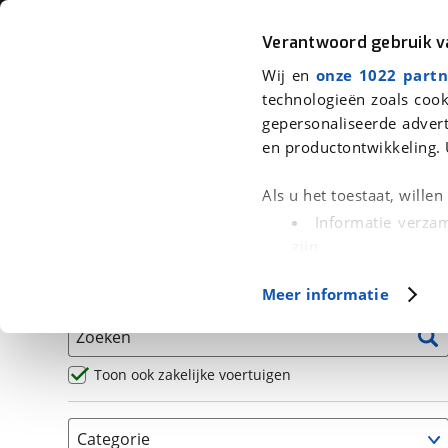
Auto
Fiets
Moto
Verantwoord gebruik 
Wij en
onze 1022 partn
<
Terug
|
Home
>
Motor
>
Motoren
technologieën zoals cook
gepersonaliseerde advert
We hebben 0 motoren voor je gev
en productontwikkeling. 
Alle occasions inclusief BOVAG Garantie, Omruilgaran
Als u het toestaat, wille
Puntencheck
Informatie verzam
zijn
Uw apparaat id
Basisgegevens
Meer informatie
(fingerprinting)
Lees meer over hoe uw
Zoeken
detailgedeelte
in. U k
Cookieverklaring.
Toon ook zakelijke voertuigen
Met cookies en vergelij
Categorie
Functionele cookies zorg