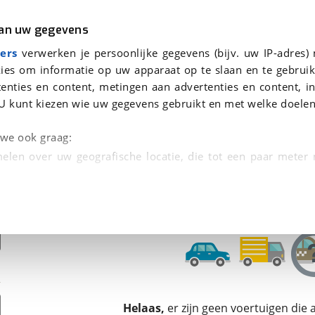
r
Kampeer
van uw gegevens
ers
verwerken je persoonlijke gegevens (bijv. uw IP-adres)
ies om informatie op uw apparaat op te slaan en te gebruik
enties en content, metingen aan advertenties en content, in
onden
U kunt kiezen wie uw gegevens gebruikt en met welke doelen
tie, Afleverbeurt en 40-
n we ook graag:
elen over uw geografische locatie, die tot een paar meter
entificeren door het actief te scannen op specifieke
 persoonlijke gegevens worden verwerkt en stel uw voo
unt uw toestemming op elk moment wijzigen of in
kbare technieken zorgen we voor een betere en meer persoon
Helaas,
er zijn geen voertuigen die
en ervoor dat de website goed werkt. Ook gebruiken we anal