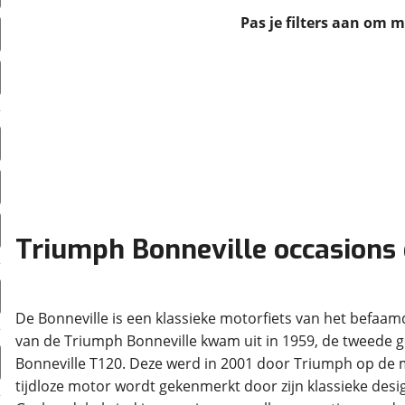
erbeteren. We tonen je graag relevante advertenties en geb
Pas je filters aan om 
ag op en buiten onze website volgt – uiteraard op anoni
laimer en privacyverklaring
. Als je weigert, plaatsen we a
che cookies. Je voorkeuren kun je later altijd aan
Triumph Bonneville occasions
De Bonneville is een klassieke motorfiets van het befa
van de Triumph Bonneville kwam uit in 1959, de tweede gen
Bonneville T120. Deze werd in 2001 door Triumph op de m
tijdloze motor wordt gekenmerkt door zijn klassieke des