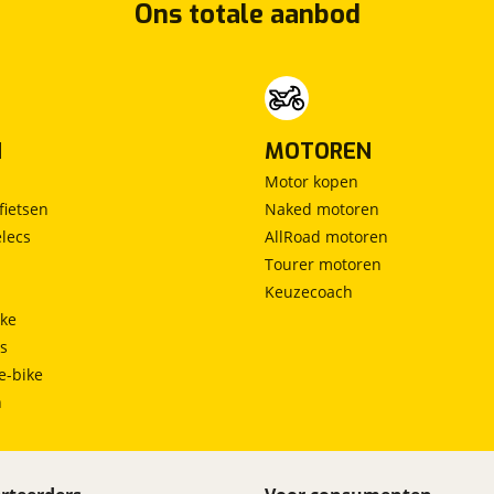
Ons totale aanbod
N
MOTOREN
Motor kopen
fietsen
Naked motoren
lecs
AllRoad motoren
Tourer motoren
Keuzecoach
ke
ts
e-bike
h