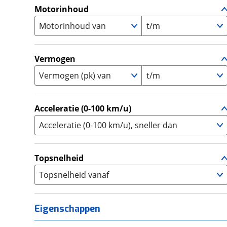
A1
(
0
)
Motorinhoud
Supersport
(
0
)
A2
(
0
)
Motorinhoud van
Tourer
t/m
(
0
)
Touring Enduro
(
0
)
Trial
(
0
)
Vermogen
Trike
(
0
)
Vermogen (pk) van
t/m
Zijspan
(
0
)
Acceleratie (0-100 km/u)
Acceleratie (0-100 km/u), sneller dan
Topsnelheid
Topsnelheid vanaf
Eigenschappen