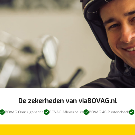
De zekerheden van viaBOVAG.nl
BOVAG Omruilgarantie
BOVAG Afleverbeurt
BOVAG 40-Puntencheck