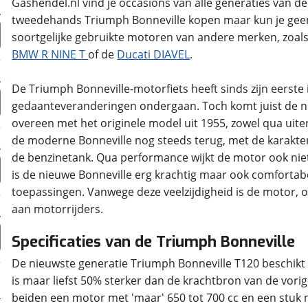
Gashendel.nl vind je occasions van alle generaties van de
tweedehands Triumph Bonneville kopen maar kun je geen 
BMW R NINE T
of de
Ducati DIAVEL
.
De Triumph Bonneville-motorfiets heeft sinds zijn eerste 
gedaanteveranderingen ondergaan. Toch komt juist de ni
overeen met het originele model uit 1955, zowel qua uiter
de moderne Bonneville nog steeds terug, met de karakteri
de benzinetank. Qua performance wijkt de motor ook niet v
is de nieuwe Bonneville erg krachtig maar ook comfortabe
toepassingen. Vanwege deze veelzijdigheid is de motor, o
Specificaties van de Triumph Bonneville
De nieuwste generatie Triumph Bonneville T120 beschikt 
is maar liefst 50% sterker dan de krachtbron van de vor
beiden een motor met 'maar' 650 tot 700 cc en een stuk