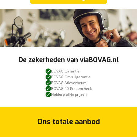
De zekerheden van viaBOVAG.nl
BOVAG Garantie
BOVAG Omruilgarantie
BOVAG Afleverbeurt
BOVAG 40-Puntencheck
Heldere all-in prijzen
Ons totale aanbod