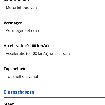
Supersport
(
0
)
A2
(
6
)
Motorinhoud van
Tourer
(
0
)
Touring Enduro
(
0
)
Trial
(
0
)
Vermogen
Trike
(
0
)
Vermogen (pk) van
Zijspan
(
0
)
Acceleratie (0-100 km/u)
Acceleratie (0-100 km/u), sneller dan
Topsnelheid
Topsnelheid vanaf
Eigenschappen
Staat