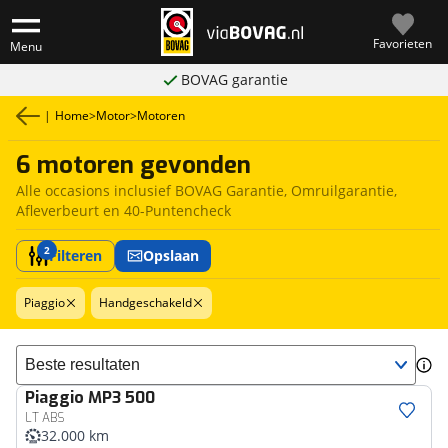
Favorieten
Menu
BOVAG garantie
|
Home
>
Motor
>
Motoren
6 motoren gevonden
Alle occasions inclusief BOVAG Garantie, Omruilgarantie,
Afleverbeurt en 40-Puntencheck
2
Filteren
Opslaan
Piaggio
Handgeschakeld
Sorteer resultaten
Piaggio
MP3 500
LT ABS
32.000 km