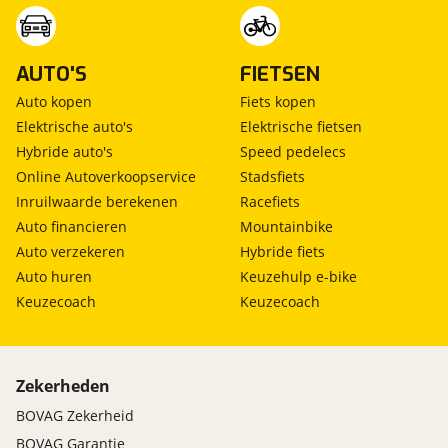
AUTO'S
FIETSEN
Auto kopen
Fiets kopen
Elektrische auto's
Elektrische fietsen
Hybride auto's
Speed pedelecs
Online Autoverkoopservice
Stadsfiets
Inruilwaarde berekenen
Racefiets
Auto financieren
Mountainbike
Auto verzekeren
Hybride fiets
Auto huren
Keuzehulp e-bike
Keuzecoach
Keuzecoach
Zekerheden
BOVAG Zekerheid
BOVAG Garantie