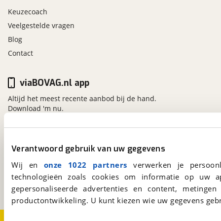
Keuzecoach
Veelgestelde vragen
Blog
Contact
viaBOVAG.nl app
Altijd het meest recente aanbod bij de hand.
Download 'm nu.
viaBOVAG.nl
Verantwoord gebruik van uw gegevens
Kosterijland
15
Wij en
onze 1022 partners
verwerken je persoonl
3981 AJ
Bunnik
technologieën zoals cookies om informatie op uw a
Een initiatief van
gepersonaliseerde advertenties en content, metingen
BOVAG
productontwikkeling. U kunt kiezen wie uw gegevens gebr
Over viaBOVAG.nl
Disclaimer- en Privacyverklaring