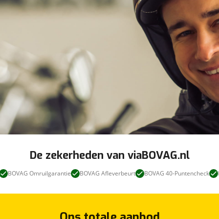
De zekerheden van viaBOVAG.nl
BOVAG Omruilgarantie
BOVAG Afleverbeurt
BOVAG 40-Puntencheck
Ons totale aanbod