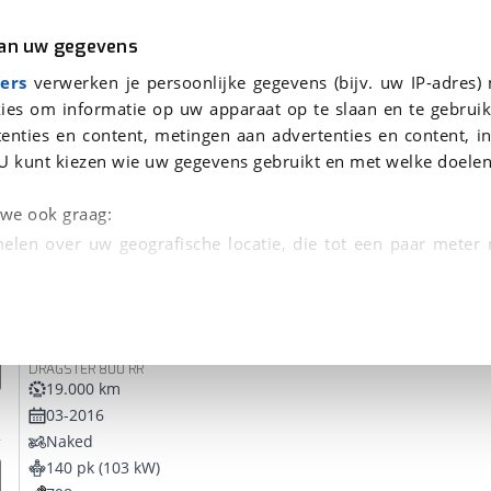
r
Kampeer
van uw gegevens
ers
verwerken je persoonlijke gegevens (bijv. uw IP-adres)
ies om informatie op uw apparaat op te slaan en te gebruik
enties en content, metingen aan advertenties en content, in
onden
U kunt kiezen wie uw gegevens gebruikt en met welke doelen
tie, Afleverbeurt en 40-
n we ook graag:
elen over uw geografische locatie, die tot een paar meter
entificeren door het actief te scannen op specifieke
MV Agusta
Dragster 800
 persoonlijke gegevens worden verwerkt en stel uw voo
DRAGSTER 800 RR
unt uw toestemming op elk moment wijzigen of in
19.000 km
03-2016
Naked
kbare technieken zorgen we voor een betere en meer persoon
140 pk (103 kW)
en ervoor dat de website goed werkt. Ook gebruiken we anal