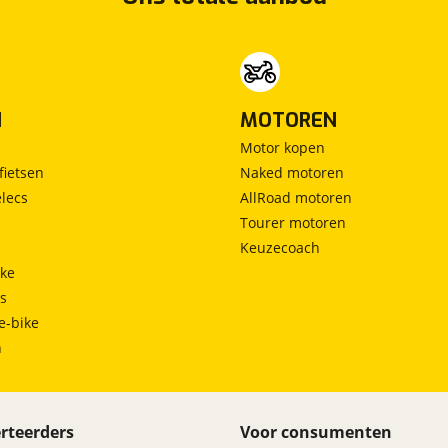
N
MOTOREN
Motor kopen
fietsen
Naked motoren
lecs
AllRoad motoren
Tourer motoren
Keuzecoach
ke
ts
e-bike
h
rteerders
Voor consumenten