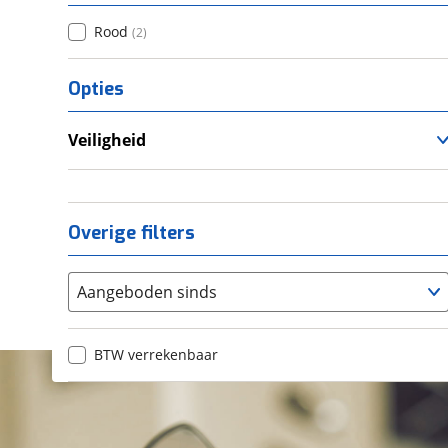
Rood
(
2
)
Opties
Veiligheid
Anti Blokkeer Systeem (ABS)
Tractie Controle Systeem (TCS)
Overige filters
Aangeboden sinds
BTW verrekenbaar