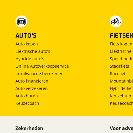
AUTO'S
FIETSE
Auto kopen
Fiets kopen
Elektrische auto's
Elektrische 
Hybride auto's
Speed pede
Online Autoverkoopservice
Stadsfiets
Inruilwaarde berekenen
Racefiets
Auto financieren
Mountainbi
Auto verzekeren
Hybride fie
Auto huren
Keuzehulp 
Keuzecoach
Keuzecoac
Zekerheden
Voor adve