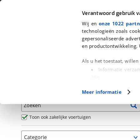
Auto
Fiets
Moto
Verantwoord gebruik 
Wij en
onze 1022 partn
<
Terug
|
Home
>
Motor
>
Motoren
technologieën zoals cook
gepersonaliseerde advert
We hebben 2 motoren voor je gev
en productontwikkeling. 
Alle occasions inclusief BOVAG Garantie, Omruilgaran
Als u het toestaat, wille
Puntencheck
Informatie verzam
zijn
Uw apparaat id
Basisgegevens
Meer informatie
(fingerprinting)
Lees meer over hoe uw
Zoeken
detailgedeelte
in. U k
Cookieverklaring.
Toon ook zakelijke voertuigen
Met cookies en vergelij
Categorie
Functionele cookies zorg