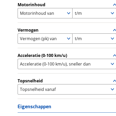
A1
(
0
)
Motorinhoud
Supersport
(
0
)
A2
(
0
)
Motorinhoud van
Tourer
t/m
(
0
)
Touring Enduro
(
0
)
Trial
(
0
)
Vermogen
Trike
(
0
)
Vermogen (pk) van
t/m
Zijspan
(
0
)
Acceleratie (0-100 km/u)
Acceleratie (0-100 km/u), sneller dan
Topsnelheid
Topsnelheid vanaf
Eigenschappen