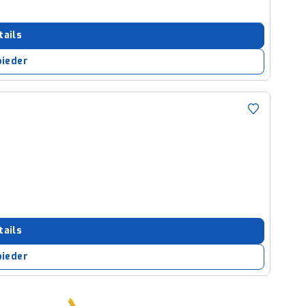
tails
bieder
tails
bieder