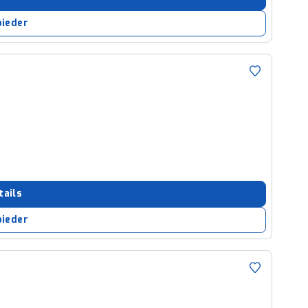
bieder
tails
bieder