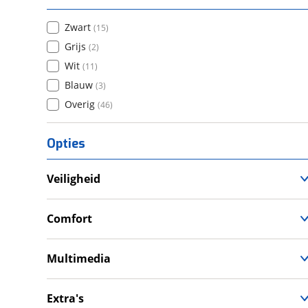
Zwart
(
15
)
Grijs
(
2
)
Wit
(
11
)
Blauw
(
3
)
Overig
(
46
)
Opties
Veiligheid
Anti Blokkeer Systeem (ABS)
LED verlichting
Comfort
Tractie Controle Systeem (TCS)
Cruise Control
Valbeugel
Gear indicator
Multimedia
Handkappen
Navigatie
Handvatverwarming
Extra's