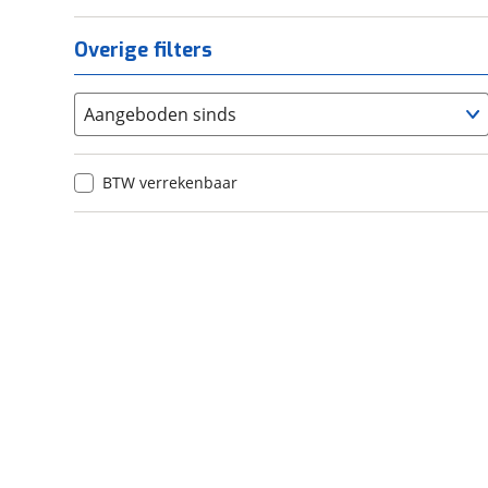
Onderhoudsboekjes
Sportuitlaat
Overige filters
Topkoffer
Aangeboden sinds
BTW verrekenbaar