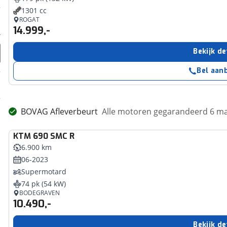
1301 cc
ROGAT
14.999,-
Bekijk de
Bel aan
BOVAG Afleverbeurt
Alle motoren gegarandeerd 6 m
KTM
690 SMC R
6.900 km
06-2023
Supermotard
74 pk (54 kW)
BODEGRAVEN
10.490,-
Bekijk de