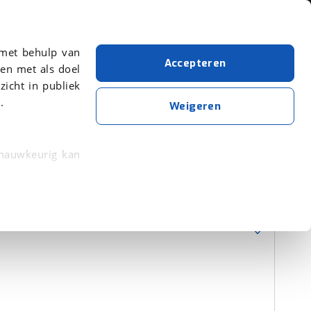
Over viaBOVAG.nl
 met behulp van
Accepteren
en met als doel
zicht in publiek
.
KTM
Weigeren
Wis alle filters
Zoekopdracht opslaan
 nauwkeurig kan
 eigenschappen
Sorteer resultaten
rkeuren in het
trekken in de
lijke ervaring.
ytische cookies