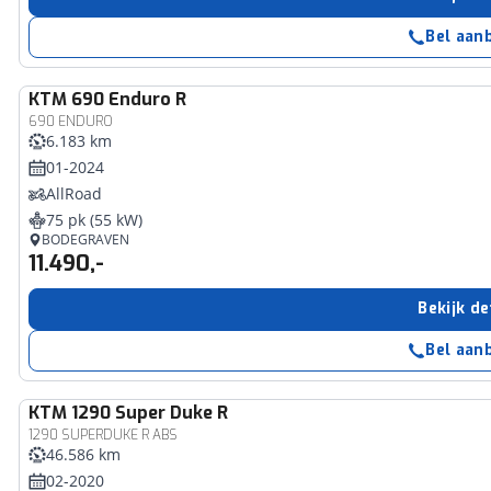
Bel aan
KTM
690 Enduro R
690 ENDURO
6.183 km
01-2024
AllRoad
75 pk (55 kW)
BODEGRAVEN
11.490,-
Bekijk de
Bel aan
KTM
1290 Super Duke R
1290 SUPERDUKE R ABS
46.586 km
02-2020