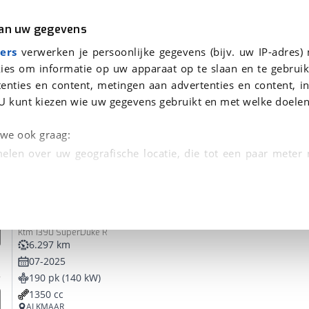
r
Kampeer
van uw gegevens
ers
verwerken je persoonlijke gegevens (bijv. uw IP-adres)
ies om informatie op uw apparaat op te slaan en te gebruik
enties en content, metingen aan advertenties en content, in
vonden
U kunt kiezen wie uw gegevens gebruikt en met welke doelen
tie, Afleverbeurt en 40-
n we ook graag:
elen over uw geografische locatie, die tot een paar meter
entificeren door het actief te scannen op specifieke
KTM
1390 Super Duke R
 persoonlijke gegevens worden verwerkt en stel uw voo
Ktm 1390 SuperDuke R
unt uw toestemming op elk moment wijzigen of in
6.297 km
07-2025
190 pk (140 kW)
kbare technieken zorgen we voor een betere en meer persoon
1350 cc
en ervoor dat de website goed werkt. Ook gebruiken we anal
ALKMAAR