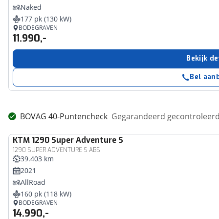
Naked
177 pk (130 kW)
BODEGRAVEN
11.990,-
Bekijk de
Bel aan
BOVAG 40-Puntencheck
Gegarandeerd gecontroleerd 
KTM
1290 Super Adventure S
1290 SUPER ADVENTURE S ABS
39.403 km
2021
AllRoad
160 pk (118 kW)
BODEGRAVEN
14.990,-