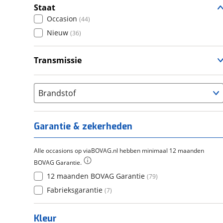
Staat
Occasion
(
44
)
Nieuw
(
36
)
Transmissie
Handgeschakeld
(
80
)
Brandstof
Garantie & zekerheden
Alle occasions op viaBOVAG.nl hebben minimaal 12 maanden
BOVAG Garantie.
12 maanden BOVAG Garantie
(
79
)
Fabrieksgarantie
(
7
)
Kleur