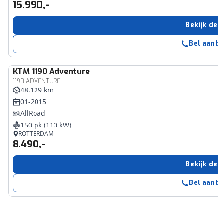
15.990,-
Bekijk de
Bel aan
KTM
1190 Adventure
1190 ADVENTURE
48.129 km
01-2015
AllRoad
150 pk (110 kW)
ROTTERDAM
8.490,-
Bekijk de
Bel aan