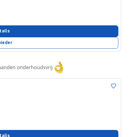
tails
bieder
aanden onderhoudsvrij
tails