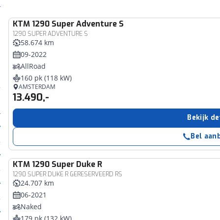
KTM
1290 Super Adventure S
1290 SUPER ADVENTURE S
58.674 km
09-2022
AllRoad
160 pk (118 kW)
AMSTERDAM
13.490,-
Bekijk de
Bel aan
KTM
1290 Super Duke R
1290 SUPER DUKE R GERESERVEERD RS
24.707 km
06-2021
Naked
179 pk (132 kW)