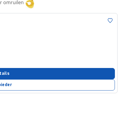
or omruilen
tails
bieder