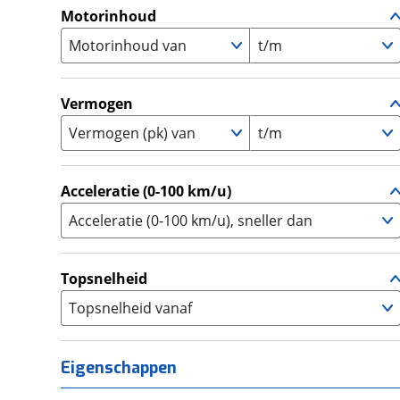
A1
(
0
)
Motorinhoud
Supersport
(
4
)
A2
(
20
)
Motorinhoud van
Tourer
t/m
(
6
)
Touring Enduro
(
0
)
Trial
(
0
)
Vermogen
Trike
(
0
)
Vermogen (pk) van
t/m
Zijspan
(
0
)
Acceleratie (0-100 km/u)
Acceleratie (0-100 km/u), sneller dan
Topsnelheid
Topsnelheid vanaf
Eigenschappen