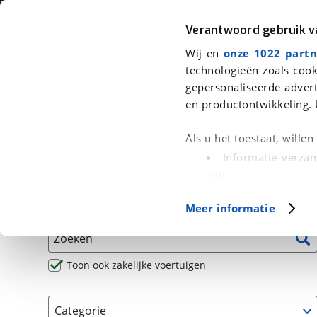
Auto
Fiets
Moto
Verantwoord gebruik 
Wij en
onze 1022 partn
<
Terug
|
Home
>
Motor
>
Motoren
technologieën zoals cook
gepersonaliseerde advert
We hebben 80 motoren voor je ge
en productontwikkeling. 
Alle occasions inclusief BOVAG Garantie, Omruilgaran
Als u het toestaat, wille
Puntencheck
Informatie verzam
zijn
Uw apparaat id
Basisgegevens
Meer informatie
(fingerprinting)
Lees meer over hoe uw
Zoeken
detailgedeelte
in. U k
Cookieverklaring.
Toon ook zakelijke voertuigen
Met cookies en vergelij
Categorie
Functionele cookies zorg