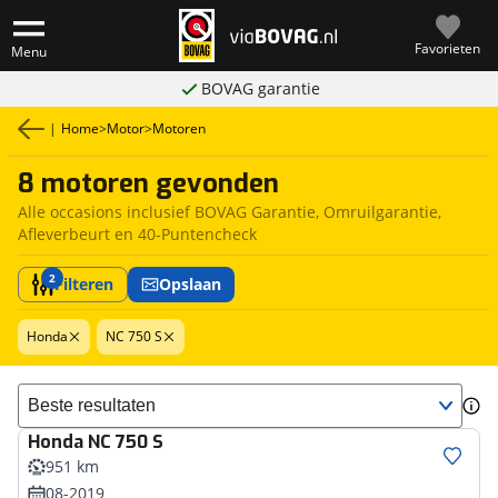
Favorieten
Menu
BOVAG garantie
|
Home
>
Motor
>
Motoren
8 motoren gevonden
Alle occasions inclusief BOVAG Garantie, Omruilgarantie,
Afleverbeurt en 40-Puntencheck
2
Filteren
Opslaan
Honda
NC 750 S
Sorteer resultaten
Honda
NC 750 S
951 km
08-2019