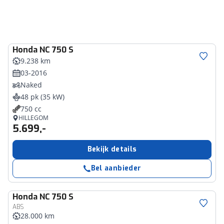
Honda
NC 750 S
9.238 km
03-2016
Naked
48 pk (35 kW)
750 cc
HILLEGOM
5.699,-
Bekijk details
Bel aanbieder
Honda
NC 750 S
ABS
28.000 km