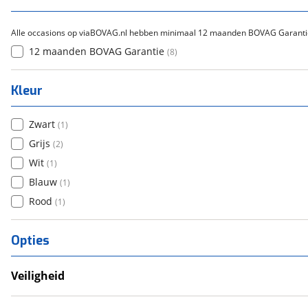
Alle occasions op viaBOVAG.nl hebben minimaal 12 maanden BOVAG Garanti
12 maanden BOVAG Garantie
(
8
)
Kleur
Zwart
(
1
)
Grijs
(
2
)
Wit
(
1
)
Blauw
(
1
)
Rood
(
1
)
Opties
Veiligheid
Anti Blokkeer Systeem (ABS)