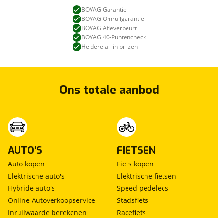
BOVAG Garantie
BOVAG Omruilgarantie
BOVAG Afleverbeurt
BOVAG 40-Puntencheck
Heldere all-in prijzen
Ons totale aanbod
AUTO'S
FIETSEN
Auto kopen
Fiets kopen
Elektrische auto's
Elektrische fietsen
Hybride auto's
Speed pedelecs
Online Autoverkoopservice
Stadsfiets
Inruilwaarde berekenen
Racefiets