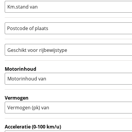
Naked
(
7
)
Km.stand van
Overig
(
0
)
Quad
(
0
)
Postcode of plaats
Racer
(
0
)
Rally
(
0
)
Sport
(
0
)
Geschikt voor rijbewijstype
Sport Touring
(
0
)
A
(
5
)
Supermotard
(
0
)
A1
(
0
)
Motorinhoud
Supersport
(
0
)
A2
(
3
)
Motorinhoud van
Tourer
(
1
)
Touring Enduro
(
0
)
Trial
(
0
)
Vermogen
Trike
(
0
)
Vermogen (pk) van
Zijspan
(
0
)
Acceleratie (0-100 km/u)