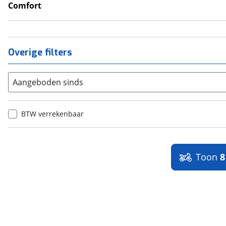
LED verlichting
Comfort
Handvatverwarming
Overige filters
Aangeboden sinds
BTW verrekenbaar
Toon
8