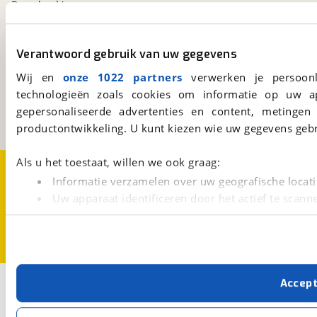
Download 'm nu.
Verantwoord gebruik van uw gegevens
viaBOVAG.nl
Wij en
onze 1022 partners
verwerken je persoonl
Kosterijland
15
3981 AJ
Bunnik
technologieën zoals cookies om informatie op uw a
Een initiatief van
gepersonaliseerde advertenties en content, metingen
BOVAG
productontwikkeling. U kunt kiezen wie uw gegevens gebr
Als u het toestaat, willen we ook graag:
Over viaBOVAG.nl
Disclaimer- en Privacyverklaring
Cookievoorkeuren
Vacatures
Informatie verzamelen over uw geografische locati
Uw apparaat identificeren door het actief te scann
Lees meer over hoe uw persoonlijke gegevens worden ve
U kunt uw toestemming op elk moment wijzigen of intrekk
Met cookies en vergelijkbare technieken zorgen we voor 
Accep
2
Opslaan
cookies zorgen ervoor dat de website goed werkt. Ook g
verbeteren. We tonen je graag relevante advertenties e
Honda
NC 750 S