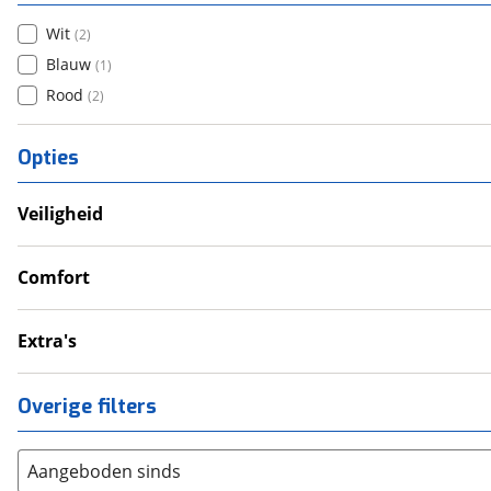
Wit
(
2
)
Blauw
(
1
)
Rood
(
2
)
Opties
Veiligheid
Anti Blokkeer Systeem (ABS)
LED verlichting
Comfort
Tractie Controle Systeem (TCS)
Cruise Control
Handkappen
Extra's
Handvatverwarming
Topkoffer
Zijkoffer
Overige filters
Aangeboden sinds