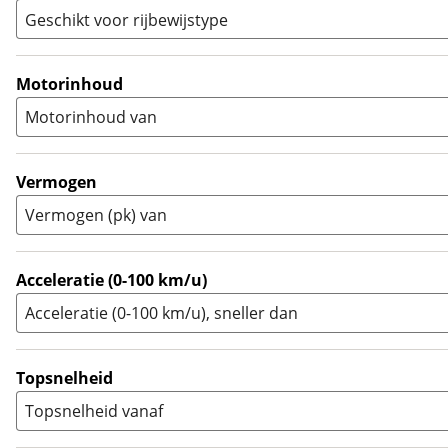
Sport
(
0
)
Geschikt voor rijbewijstype
Sport Touring
(
0
)
A
(
6
)
Supermotard
(
0
)
A1
(
0
)
Motorinhoud
Supersport
(
0
)
A2
(
0
)
Motorinhoud van
Tourer
(
0
)
Touring Enduro
(
0
)
Trial
(
0
)
Vermogen
Trike
(
0
)
Vermogen (pk) van
Zijspan
(
0
)
Acceleratie (0-100 km/u)
Acceleratie (0-100 km/u), sneller dan
Topsnelheid
Topsnelheid vanaf