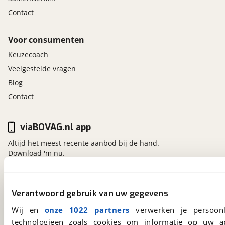
Contact
Voor consumenten
Keuzecoach
Veelgestelde vragen
Blog
Contact
viaBOVAG.nl app
Altijd het meest recente aanbod bij de hand.
Download 'm nu.
viaBOVAG.nl
Verantwoord gebruik van uw gegevens
Kosterijland
15
Wij en
onze 1022 partners
verwerken je persoonl
3981 AJ
Bunnik
technologieën zoals cookies om informatie op uw a