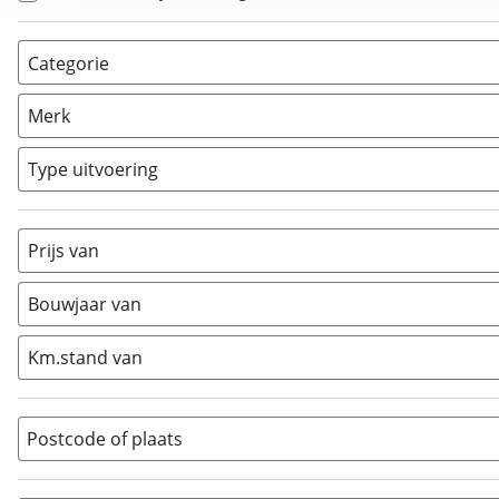
Categorie
AllRoad
(
6
)
Merk
Chopper
(
0
)
Classic
(
0
)
Type uitvoering
Crosser
(
0
)
Cruiser
(
0
)
Prijs van
Enduro
(
0
)
Minibike
(
0
)
Bouwjaar van
Motorscooter
(
0
)
Naked
(
0
)
Km.stand van
Overig
(
0
)
Quad
(
0
)
Postcode of plaats
Racer
(
0
)
Rally
(
0
)