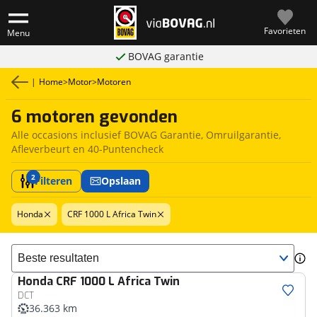
Favorieten
Menu
BOVAG garantie
|
Home
>
Motor
>
Motoren
6 motoren gevonden
Alle occasions inclusief BOVAG Garantie, Omruilgarantie,
Afleverbeurt en 40-Puntencheck
2
Filteren
Opslaan
Honda
CRF 1000 L Africa Twin
Sorteer resultaten
Honda
CRF 1000 L Africa Twin
DCT
36.363 km