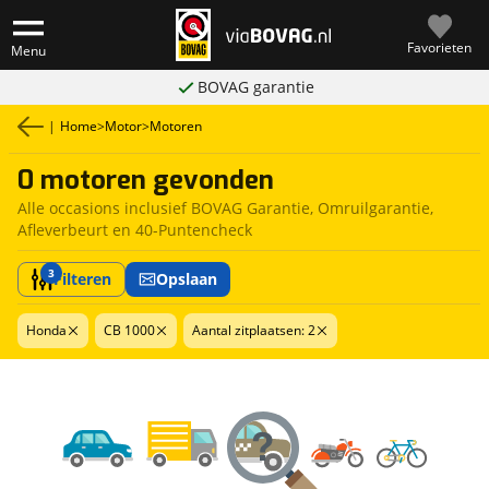
Favorieten
Menu
BOVAG garantie
|
Home
>
Motor
>
Motoren
0 motoren gevonden
Alle occasions inclusief BOVAG Garantie, Omruilgarantie,
Afleverbeurt en 40-Puntencheck
3
Filteren
Opslaan
Honda
CB 1000
Aantal zitplaatsen: 2