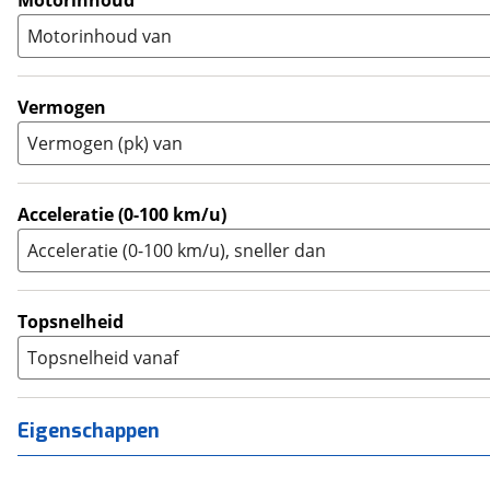
Motorinhoud
Supersport
(
0
)
A2
(
0
)
Motorinhoud van
Tourer
(
0
)
Touring Enduro
(
0
)
Trial
(
0
)
Vermogen
Trike
(
0
)
Vermogen (pk) van
Zijspan
(
0
)
Acceleratie (0-100 km/u)
Acceleratie (0-100 km/u), sneller dan
Topsnelheid
Topsnelheid vanaf
Eigenschappen