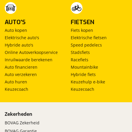
AUTO'S
FIETSEN
Auto kopen
Fiets kopen
Elektrische auto's
Elektrische fietsen
Hybride auto's
Speed pedelecs
Online Autoverkoopservice
Stadsfiets
Inruilwaarde berekenen
Racefiets
Auto financieren
Mountainbike
Auto verzekeren
Hybride fiets
Auto huren
Keuzehulp e-bike
Keuzecoach
Keuzecoach
Zekerheden
BOVAG Zekerheid
BOVAG Garantie