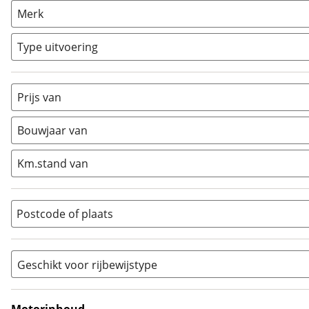
AllRoad
(
0
)
Merk
Chopper
(
0
)
Classic
(
0
)
Type uitvoering
Crosser
(
0
)
Cruiser
(
0
)
Prijs van
Enduro
(
0
)
Minibike
(
0
)
Bouwjaar van
Motorscooter
(
0
)
Naked
(
0
)
Km.stand van
Overig
(
0
)
Quad
(
0
)
Postcode of plaats
Racer
(
0
)
Rally
(
0
)
Sport
(
0
)
Geschikt voor rijbewijstype
Sport Touring
(
0
)
A
(
0
)
Supermotard
(
0
)
A1
(
0
)