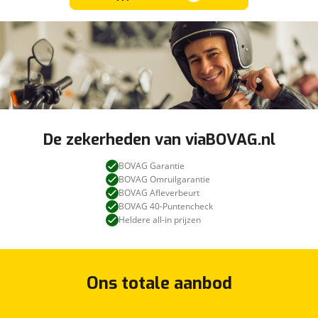
De zekerheden van viaBOVAG.nl
BOVAG Garantie
BOVAG Omruilgarantie
BOVAG Afleverbeurt
BOVAG 40-Puntencheck
Heldere all-in prijzen
Ons totale aanbod