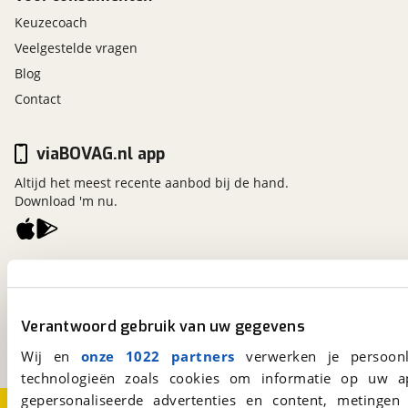
Keuzecoach
Veelgestelde vragen
Blog
Contact
viaBOVAG.nl app
Altijd het meest recente aanbod bij de hand.
Download 'm nu.
viaBOVAG.nl
Kosterijland
15
3981 AJ
Bunnik
Verantwoord gebruik van uw gegevens
Een initiatief van
BOVAG
Wij en
onze 1022 partners
verwerken je persoonl
technologieën zoals cookies om informatie op uw a
gepersonaliseerde advertenties en content, metingen
Over viaBOVAG.nl
Disclaimer- en Privacyverklaring