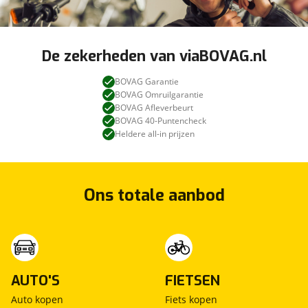
De zekerheden van viaBOVAG.nl
BOVAG Garantie
BOVAG Omruilgarantie
BOVAG Afleverbeurt
BOVAG 40-Puntencheck
Heldere all-in prijzen
Ons totale aanbod
AUTO'S
FIETSEN
Auto kopen
Fiets kopen