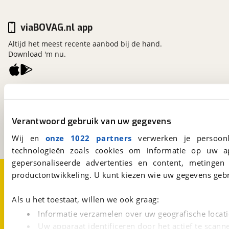
viaBOVAG.nl app
Altijd het meest recente aanbod bij de hand.
Download 'm nu.
viaBOVAG.nl
Kosterijland
15
3981 AJ
Bunnik
Verantwoord gebruik van uw gegevens
Een initiatief van
BOVAG
Wij en
onze 1022 partners
verwerken je persoonl
technologieën zoals cookies om informatie op uw a
gepersonaliseerde advertenties en content, metingen
Over viaBOVAG.nl
Disclaimer- en Privacyverklaring
productontwikkeling. U kunt kiezen wie uw gegevens gebr
Cookievoorkeuren
Vacatures
Als u het toestaat, willen we ook graag:
Informatie verzamelen over uw geografische locati
Uw apparaat identificeren door het actief te scann