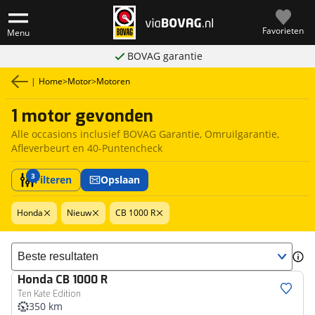
Favorieten
Menu
BOVAG garantie
|
Home
>
Motor
>
Motoren
1 motor gevonden
Alle occasions inclusief BOVAG Garantie, Omruilgarantie,
Afleverbeurt en 40-Puntencheck
3
Filteren
Opslaan
Honda
Nieuw
CB 1000 R
Sorteer resultaten
Honda
CB 1000 R
Ten Kate Edition
350 km