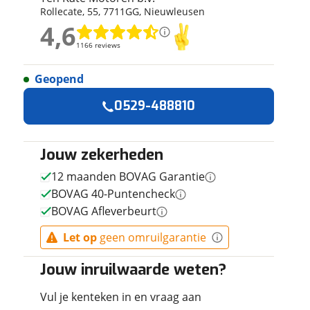
Rollecate
,
55
,
7711GG
,
Nieuwleusen
ruiken daarvoor
4,6
eme basis. Meer
4,6
lleen functionele
1166 reviews
1166 reviews
passen via de
Geopend
Geen reviews gevonden
0529-488810
Jouw zekerheden
12 maanden BOVAG Garantie
BOVAG 40-Puntencheck
BOVAG Afleverbeurt
Let op
geen omruilgarantie
Jouw inruilwaarde weten?
Vul je kenteken in en vraag aan