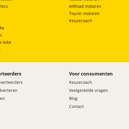
lecs
AllRoad motoren
Tourer motoren
Keuzecoach
ke
ts
e-bike
h
rteerders
Voor consumenten
dverteerders
Keuzecoach
adverteren
Veelgestelde vragen
en
Blog
Contact