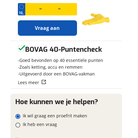
 contactgegevens
w vraag
Vraag aan
adres
BOVAG 40-Puntencheck
Ontvang
Jouw motor
gratis jouw
Kenteken
m
Goed bevonden op 40 essentiële punten
inruilwaarde
!
onnummer (optioneel)
Zoals ketting, accu en remmen
Uitgevoerd door een BOVAG-vakman
Jouw
inruilwaarde
Lees meer
ladres
Schatting kilo
wordt bepaald in
combinatie met
deze motor:
raag mijn proefrit
Hoe kunnen we je helpen?
Honda CB 1000 R
aan
oonnummer (optioneel)
Eventuele bij
Ten Kate Edition
Ik wil graag een proefrit maken
(optioneel)
viaBOVAG.nl verwerkt je
Ik heb een vraag
Ten Kate Motoren
nsgegevens om je aanvraag zo
b.v.
neemt snel
mogelijk bij de aanbieder te