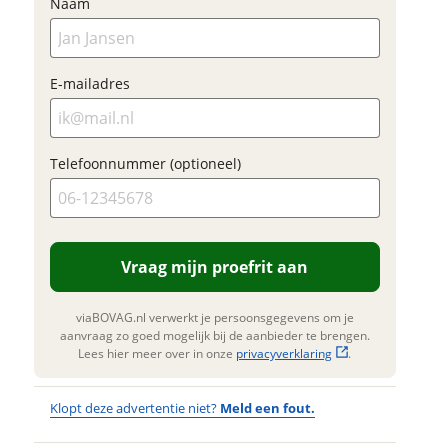
contact met je op om
. Lees hier meer over in onze
Naam
erstuur mijn vraag
privacyverklaring
jouw inruilwaarde te
.
Foto's
bepalen.
viaBOVAG.nl verwerkt je
Klik hi
nsgegevens om je aanvraag zo
E-mailadres
te upl
 mogelijk bij de aanbieder te
(option
n. Lees hier meer over in onze
JPG, PN
privacyverklaring
.
foto's)
Telefoonnummer (optioneel)
Jouw contac
Naam
Vraag mijn proefrit aan
E-mailadres
viaBOVAG.nl verwerkt je persoonsgegevens om je
aanvraag zo goed mogelijk bij de aanbieder te brengen.
Lees hier meer over in onze
privacyverklaring
.
Telefoonnum
Klopt deze advertentie niet?
Meld een fout.
(optioneel)