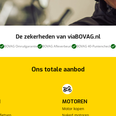
De zekerheden van viaBOVAG.nl
BOVAG Omruilgarantie
BOVAG Afleverbeurt
BOVAG 40-Puntencheck
Ons totale aanbod
N
MOTOREN
Motor kopen
fietsen
Naked motoren