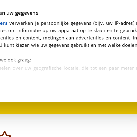
r
Kampeer
van uw gegevens
viaBOVAG.nl verwerkt je persoonsgegevens om je aanvraag zo goed mogelijk bij de aanbieder te brengen. Lees hi
ers
verwerken je persoonlijke gegevens (bijv. uw IP-adres)
ies om informatie op uw apparaat op te slaan en te gebruik
enties en content, metingen aan advertenties en content, in
U kunt kiezen wie uw gegevens gebruikt en met welke doelen
n we ook graag:
elen over uw geografische locatie, die tot een paar meter
1
/
14
entificeren door het actief te scannen op specifieke
 persoonlijke gegevens worden verwerkt en stel uw voo
unt uw toestemming op elk moment wijzigen of in
kbare technieken zorgen we voor een betere en meer persoon
en ervoor dat de website goed werkt. Ook gebruiken we anal