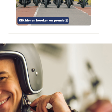
bevinding
veilig en
door
vertrouwd