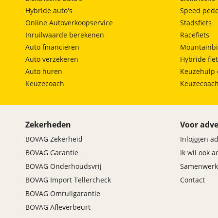
Hybride auto's
Speed pede
Online Autoverkoopservice
Stadsfiets
Inruilwaarde berekenen
Racefiets
Auto financieren
Mountainbi
Auto verzekeren
Hybride fie
Auto huren
Keuzehulp 
Keuzecoach
Keuzecoac
Zekerheden
Voor adve
BOVAG Zekerheid
Inloggen a
BOVAG Garantie
Ik wil ook 
BOVAG Onderhoudsvrij
Samenwerk
BOVAG Import Tellercheck
Contact
BOVAG Omruilgarantie
BOVAG Afleverbeurt