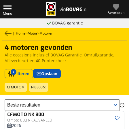
Favorieten
Menu
BOVAG garantie
|
Home
>
Motor
>
Motoren
4 motoren gevonden
Alle occasions inclusief BOVAG Garantie, Omruilgarantie,
Afleverbeurt en 40-Puntencheck
2
Filteren
Opslaan
CFMOTO
NK 800
Sorteer resultaten
CFMOTO
NK 800
Cfmoto 800 NK ADVANCED
2026