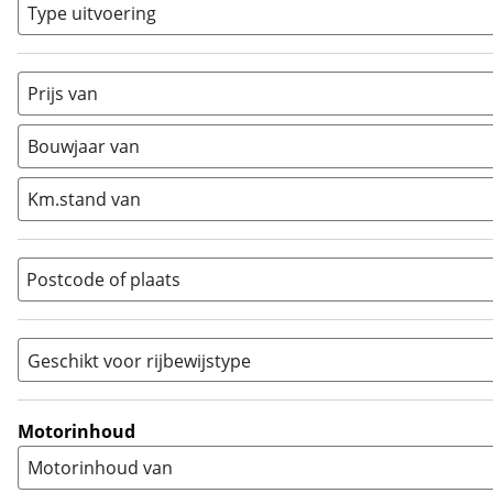
Classic
(
0
)
Type uitvoering
Crosser
(
0
)
Cruiser
(
0
)
Prijs van
Enduro
(
0
)
Minibike
(
0
)
Bouwjaar van
Motorscooter
(
0
)
Naked
(
4
)
Km.stand van
Overig
(
0
)
Quad
(
0
)
Postcode of plaats
Racer
(
0
)
Rally
(
0
)
Sport
(
0
)
Geschikt voor rijbewijstype
Sport Touring
(
0
)
A
(
4
)
Supermotard
(
0
)
A1
(
0
)
Motorinhoud
Supersport
(
0
)
A2
(
0
)
Motorinhoud van
Tourer
(
0
)