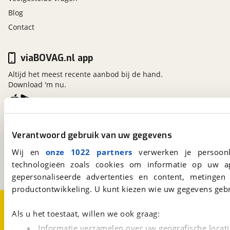
Blog
Contact
viaBOVAG.nl app
Altijd het meest recente aanbod bij de hand.
Download 'm nu.
viaBOVAG.nl
Verantwoord gebruik van uw gegevens
Kosterijland
15
3981 AJ
Bunnik
Wij en
onze 1022 partners
verwerken je persoonl
Een initiatief van
technologieën zoals cookies om informatie op uw a
BOVAG
gepersonaliseerde advertenties en content, metingen
productontwikkeling. U kunt kiezen wie uw gegevens gebr
Over viaBOVAG.nl
Disclaimer- en Privacyverklaring
Cookievoorkeuren
Vacatures
Als u het toestaat, willen we ook graag:
Informatie verzamelen over uw geografische locati