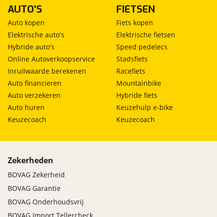
AUTO'S
FIETSEN
Auto kopen
Fiets kopen
Elektrische auto's
Elektrische fietsen
Hybride auto's
Speed pedelecs
Online Autoverkoopservice
Stadsfiets
Inruilwaarde berekenen
Racefiets
Auto financieren
Mountainbike
Auto verzekeren
Hybride fiets
Auto huren
Keuzehulp e-bike
Keuzecoach
Keuzecoach
Zekerheden
BOVAG Zekerheid
BOVAG Garantie
BOVAG Onderhoudsvrij
BOVAG Import Tellercheck