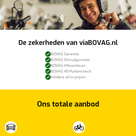
De zekerheden van viaBOVAG.nl
BOVAG Garantie
BOVAG Omruilgarantie
BOVAG Afleverbeurt
BOVAG 40-Puntencheck
Heldere all-in prijzen
Ons totale aanbod