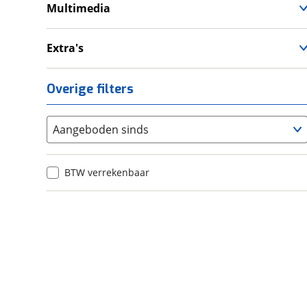
Valbeugel
Handkappen
Multimedia
Handvatverwarming
Navigatie
Radio
Extra's
12V aansluiting
Alarmsysteem
USB aansluiting
Buddyseat
Overige filters
Onderhoudsboekjes
Sportuitlaat
Aangeboden sinds
Topkoffer
Zijkoffer
BTW verrekenbaar