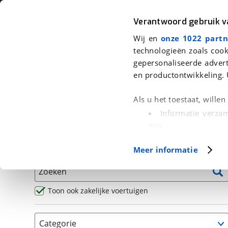
Auto
Fiets
Moto
Verantwoord gebruik 
Wij en
onze 1022 partn
<
Terug
|
Home
>
Motor
>
Motoren
technologieën zoals cook
gepersonaliseerde advert
We hebben 207 motoren voor je g
en productontwikkeling. 
Alle occasions inclusief BOVAG Garantie, Omruilgaran
Als u het toestaat, wille
Puntencheck
Informatie verzam
zijn
Uw apparaat id
Basisgegevens
Meer informatie
(fingerprinting)
Lees meer over hoe uw
Zoeken
detailgedeelte
in. U k
Cookieverklaring.
Toon ook zakelijke voertuigen
Met cookies en vergelij
Categorie
Functionele cookies zorg