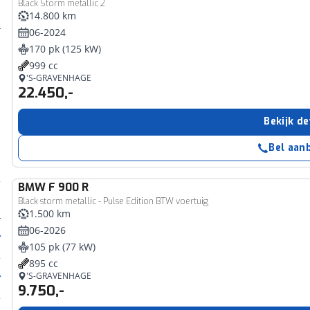
Black Storm metallic 2
14.800 km
06-2024
170 pk (125 kW)
999 cc
'S-GRAVENHAGE
22.450,-
Bekijk de
Bel aan
BMW
F 900 R
Black storm metallic - Pulse Edition BTW voertuig
1.500 km
06-2026
105 pk (77 kW)
895 cc
'S-GRAVENHAGE
9.750,-