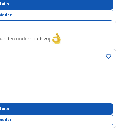
tails
bieder
aanden onderhoudsvrij
tails
bieder