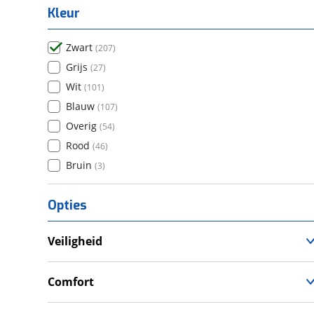
Kleur
Zwart
(
207
)
Grijs
(
27
)
Wit
(
101
)
Blauw
(
107
)
Overig
(
54
)
Rood
(
46
)
Bruin
(
3
)
Opties
Veiligheid
Anti Blokkeer Systeem (ABS)
LED verlichting
Comfort
Tractie Controle Systeem (TCS)
Cruise Control