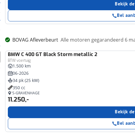
Bekijk de
Bel aan
BOVAG Afleverbeurt
Alle motoren gegarandeerd 6 m
BMW
C 400 GT Black Storm metallic 2
BTW voertuig
1.500 km
06-2026
34 pk (25 kW)
350 cc
'S-GRAVENHAGE
11.250,-
Bekijk de
Bel aan