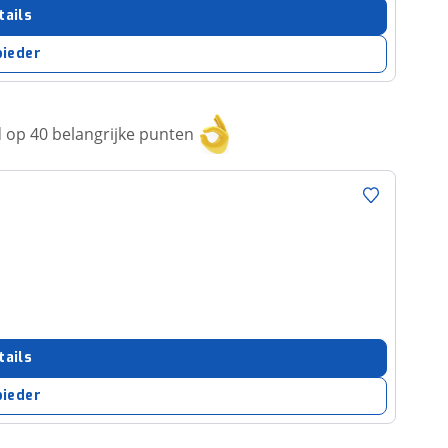
tails
bieder
op 40 belangrijke punten
tails
bieder