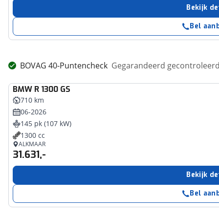
Bekijk de
Bel aan
BOVAG 40-Puntencheck
Gegarandeerd gecontroleerd 
BMW
R 1300 GS
710 km
06-2026
145 pk (107 kW)
1300 cc
ALKMAAR
31.631,-
Bekijk de
Bel aan