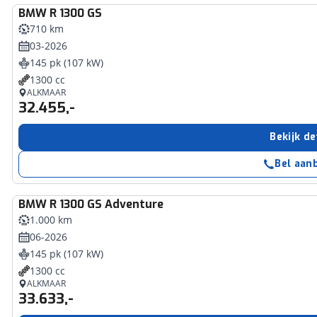
BMW
R 1300 GS
710 km
03-2026
145 pk (107 kW)
1300 cc
ALKMAAR
32.455,-
Bekijk de
Bel aan
BMW
R 1300 GS Adventure
1.000 km
06-2026
145 pk (107 kW)
1300 cc
ALKMAAR
33.633,-