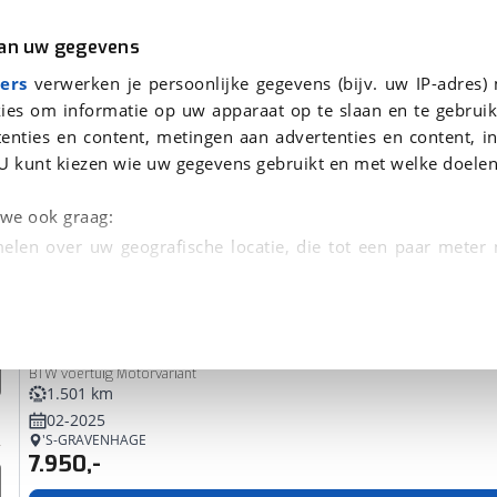
r
Kampeer
van uw gegevens
ers
verwerken je persoonlijke gegevens (bijv. uw IP-adres)
ies om informatie op uw apparaat op te slaan en te gebruik
enties en content, metingen aan advertenties en content, in
evonden
U kunt kiezen wie uw gegevens gebruikt en met welke doelen
tie, Afleverbeurt en 40-
n we ook graag:
elen over uw geografische locatie, die tot een paar meter
entificeren door het actief te scannen op specifieke
BMW
CE 02 Cosmic black 2
 persoonlijke gegevens worden verwerkt en stel uw voo
BTW voertuig Motorvariant
unt uw toestemming op elk moment wijzigen of in
1.501 km
02-2025
'S-GRAVENHAGE
7.950,-
kbare technieken zorgen we voor een betere en meer persoon
en ervoor dat de website goed werkt. Ook gebruiken we anal