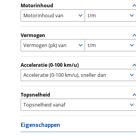
A1
(
0
)
Motorinhoud
Supersport
(
2
)
A2
(
23
)
Motorinhoud van
Tourer
t/m
(
16
)
Touring Enduro
(
0
)
Trial
(
0
)
Vermogen
Trike
(
0
)
Vermogen (pk) van
t/m
Zijspan
(
0
)
Acceleratie (0-100 km/u)
Acceleratie (0-100 km/u), sneller dan
Topsnelheid
Topsnelheid vanaf
Eigenschappen