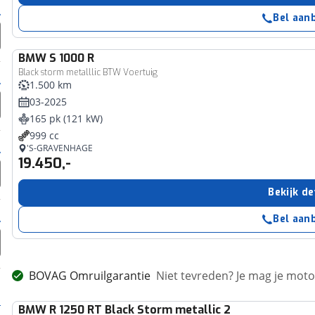
Bel aan
BMW
S 1000 R
Black storm metalllic BTW Voertuig
1.500 km
03-2025
165 pk (121 kW)
999 cc
'S-GRAVENHAGE
19.450,-
Bekijk de
Bel aan
BOVAG Omruilgarantie
Niet tevreden? Je mag je mot
BMW
R 1250 RT Black Storm metallic 2