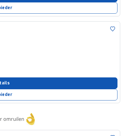
bieder
tails
bieder
or omruilen