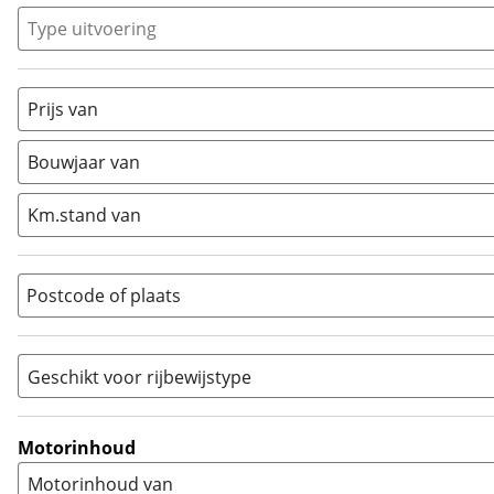
Classic
(
5
)
Type uitvoering
Crosser
(
44
)
Cruiser
(
18
)
Prijs van
Enduro
(
3
)
Minibike
(
0
)
Bouwjaar van
Motorscooter
(
179
)
Naked
(
731
)
Km.stand van
Overig
(
461
)
Quad
(
26
)
Postcode of plaats
Racer
(
0
)
Rally
(
0
)
Sport
(
52
)
Geschikt voor rijbewijstype
Sport Touring
(
140
)
A
(
7
)
Supermotard
(
15
)
A1
(
0
)
Motorinhoud
Supersport
(
150
)
A2
(
10
)
Motorinhoud van
Tourer
(
290
)