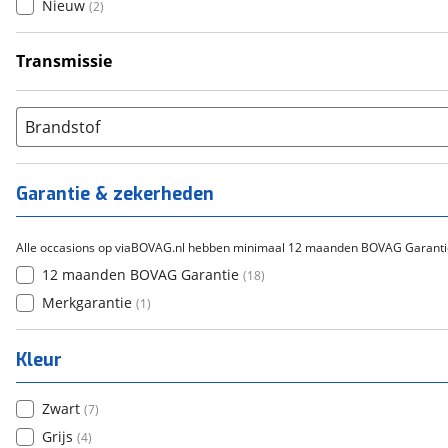
Nieuw
(
2
)
Transmissie
Handgeschakeld
(
17
)
Automatisch
(
1
)
Brandstof
Garantie & zekerheden
Alle occasions op viaBOVAG.nl hebben minimaal 12 maanden BOVAG Garanti
12 maanden BOVAG Garantie
(
18
)
Merkgarantie
(
1
)
Kleur
Zwart
(
7
)
Grijs
(
4
)