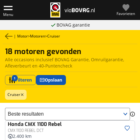
Favorieten
Menu
BOVAG garantie
|
Motor
>
Motoren
>
Cruiser
18 motoren gevonden
Alle occasions inclusief BOVAG Garantie, Omruilgarantie,
Afleverbeurt en 40-Puntencheck
1
Filteren
Opslaan
Cruiser
Sorteer resultaten
Honda
CMX 1100 Rebel
CMX 1100 REBEL DCT
2.400 km