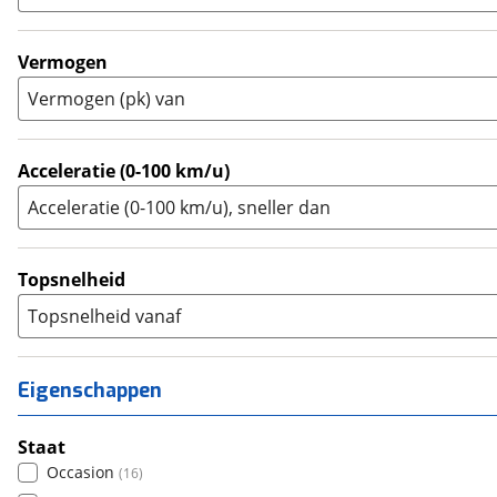
Touring Enduro
(
0
)
Trial
(
0
)
Vermogen
Trike
(
8
)
Vermogen (pk) van
Zijspan
(
0
)
Acceleratie (0-100 km/u)
Acceleratie (0-100 km/u), sneller dan
Topsnelheid
Topsnelheid vanaf
Eigenschappen
Staat
Occasion
(
16
)