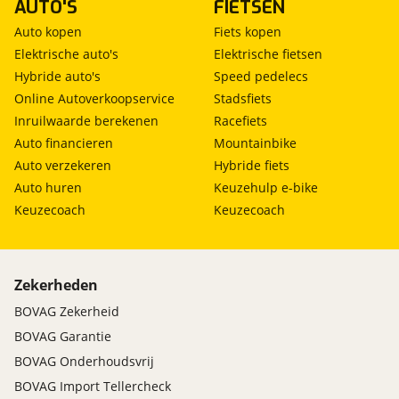
AUTO'S
FIETSEN
Auto kopen
Fiets kopen
Elektrische auto's
Elektrische fietsen
Hybride auto's
Speed pedelecs
Online Autoverkoopservice
Stadsfiets
Inruilwaarde berekenen
Racefiets
Auto financieren
Mountainbike
Auto verzekeren
Hybride fiets
Auto huren
Keuzehulp e-bike
Keuzecoach
Keuzecoach
Zekerheden
BOVAG Zekerheid
BOVAG Garantie
BOVAG Onderhoudsvrij
BOVAG Import Tellercheck