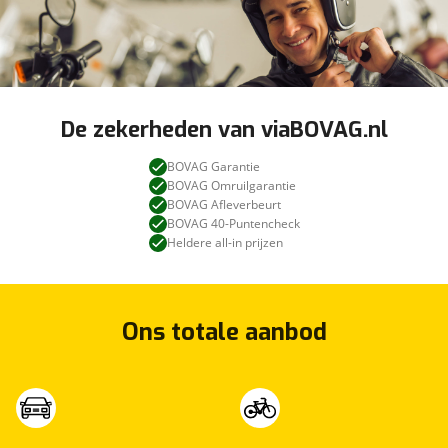
De zekerheden van viaBOVAG.nl
BOVAG Garantie
BOVAG Omruilgarantie
BOVAG Afleverbeurt
BOVAG 40-Puntencheck
Heldere all-in prijzen
Ons totale aanbod