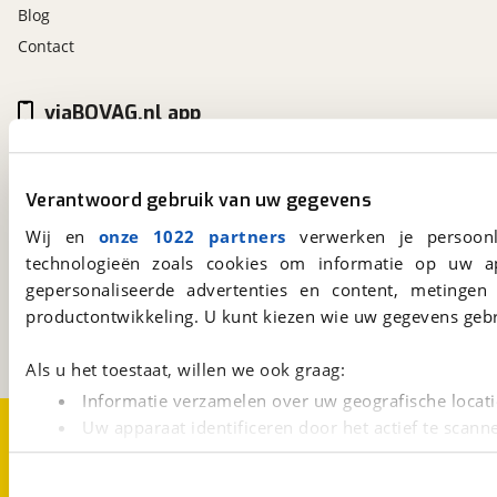
Blog
Contact
viaBOVAG.nl app
Altijd het meest recente aanbod bij de hand.
Download 'm nu.
Verantwoord gebruik van uw gegevens
Wij en
onze 1022 partners
verwerken je persoonl
viaBOVAG.nl
technologieën zoals cookies om informatie op uw a
Kosterijland
15
gepersonaliseerde advertenties en content, metingen
3981 AJ
Bunnik
productontwikkeling. U kunt kiezen wie uw gegevens gebr
Een initiatief van
BOVAG
Als u het toestaat, willen we ook graag:
Informatie verzamelen over uw geografische locati
Over viaBOVAG.nl
Disclaimer- en Privacyverklaring
Uw apparaat identificeren door het actief te scann
Cookievoorkeuren
Vacatures
Lees meer over hoe uw persoonlijke gegevens worden ve
U kunt uw toestemming op elk moment wijzigen of intrekk