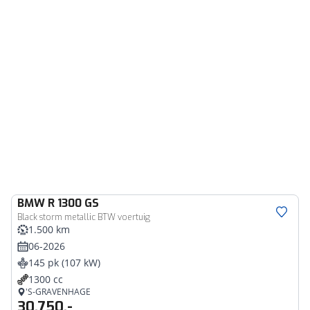
BMW
R 1300 GS
Black storm metallic BTW voertuig
1.500 km
06-2026
145 pk (107 kW)
1300 cc
'S-GRAVENHAGE
30.750,-