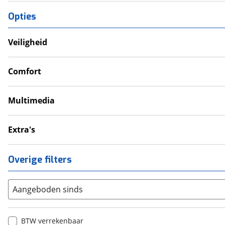
Opties
Veiligheid
Anti Blokkeer Systeem (ABS)
LED verlichting
Comfort
Tractie Controle Systeem (TCS)
Cruise Control
Valbeugel
Gear indicator
Multimedia
Handvatverwarming
Navigatie
Radio
Extra's
12V aansluiting
Alarmsysteem
USB aansluiting
Onderhoudsboekjes
Overige filters
Topkoffer
Zijkoffer
Aangeboden sinds
BTW verrekenbaar