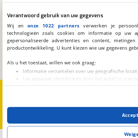
viaBOVAG.nl app
Altijd het meest recente aanbod bij de hand.
Verantwoord gebruik van uw gegevens
Download 'm nu.
Wij en
onze 1022 partners
verwerken je persoonl
technologieën zoals cookies om informatie op uw a
viaBOVAG.nl
gepersonaliseerde advertenties en content, metingen
productontwikkeling. U kunt kiezen wie uw gegevens gebr
Kosterijland
15
3981 AJ
Bunnik
Een initiatief van
Als u het toestaat, willen we ook graag:
BOVAG
Informatie verzamelen over uw geografische locati
Uw apparaat identificeren door het actief te scann
Over viaBOVAG.nl
Disclaimer- en Privacyverklaring
Lees meer over hoe uw persoonlijke gegevens worden ve
Cookievoorkeuren
Vacatures
U kunt uw toestemming op elk moment wijzigen of intrekk
Met cookies en vergelijkbare technieken zorgen we voor 
Accep
cookies zorgen ervoor dat de website goed werkt. Ook g
verbeteren. We tonen je graag relevante advertenties e
buiten onze website volgt – uiteraard op anonie
Weig
1