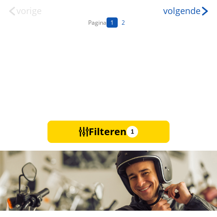
vorige
volgende
Pagina
1
2
Filteren
1