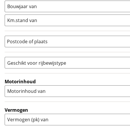
Minibike
(
0
)
Bouwjaar van
Motorscooter
(
0
)
Naked
(
0
)
Km.stand van
Overig
(
22
)
Quad
(
0
)
Postcode of plaats
Racer
(
0
)
Rally
(
0
)
Sport
(
0
)
Geschikt voor rijbewijstype
Sport Touring
(
1
)
A
(
28
)
Supermotard
(
0
)
A1
(
0
)
Motorinhoud
Supersport
(
0
)
A2
(
0
)
Motorinhoud van
Tourer
(
2
)
Touring Enduro
(
0
)
Trial
(
0
)
Vermogen
Trike
(
0
)
Vermogen (pk) van
Zijspan
(
0
)