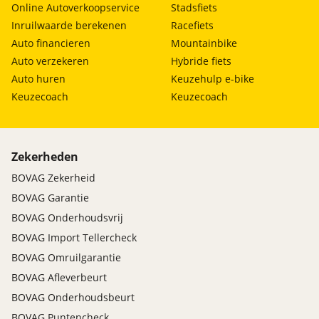
Online Autoverkoopservice
Stadsfiets
Inruilwaarde berekenen
Racefiets
Auto financieren
Mountainbike
Auto verzekeren
Hybride fiets
Auto huren
Keuzehulp e-bike
Keuzecoach
Keuzecoach
Zekerheden
BOVAG Zekerheid
BOVAG Garantie
BOVAG Onderhoudsvrij
BOVAG Import Tellercheck
BOVAG Omruilgarantie
BOVAG Afleverbeurt
BOVAG Onderhoudsbeurt
BOVAG Puntencheck