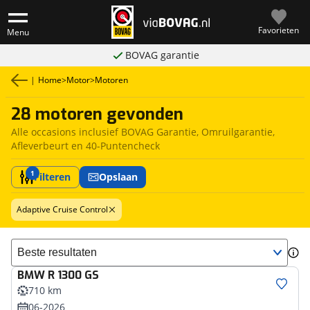
Favorieten
Menu
BOVAG garantie
|
Home
>
Motor
>
Motoren
28 motoren gevonden
Alle occasions inclusief BOVAG Garantie, Omruilgarantie,
Afleverbeurt en 40-Puntencheck
1
Filteren
Opslaan
Adaptive Cruise Control
Sorteer resultaten
BMW
R 1300 GS
710 km
06-2026