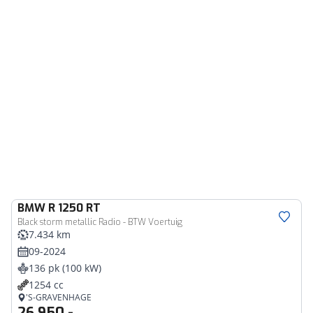
BMW
R 1250 RT
Black storm metallic Radio - BTW Voertuig
7.434 km
09-2024
136 pk (100 kW)
1254 cc
'S-GRAVENHAGE
26.950,-