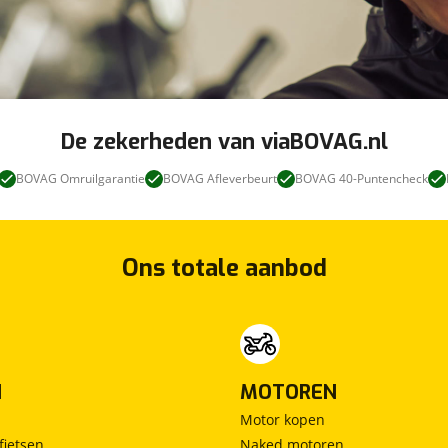
De zekerheden van viaBOVAG.nl
BOVAG Omruilgarantie
BOVAG Afleverbeurt
BOVAG 40-Puntencheck
Ons totale aanbod
N
MOTOREN
Motor kopen
fietsen
Naked motoren