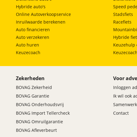
Hybride auto's
Speed pede
Online Autoverkoopservice
Stadsfiets
Inruilwaarde berekenen
Racefiets
Auto financieren
Mountainbi
Auto verzekeren
Hybride fie
Auto huren
Keuzehulp 
Keuzecoach
Keuzecoac
Zekerheden
Voor adve
BOVAG Zekerheid
Inloggen a
BOVAG Garantie
Ik wil ook 
BOVAG Onderhoudsvrij
Samenwerk
BOVAG Import Tellercheck
Contact
BOVAG Omruilgarantie
BOVAG Afleverbeurt