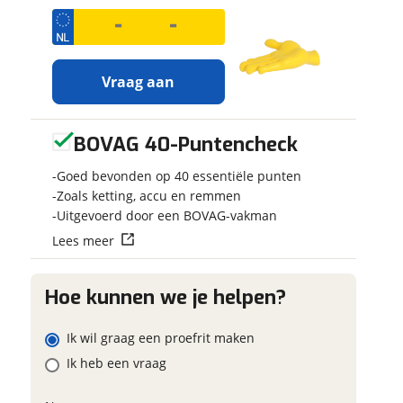
 contactgegevens
w vraag
Vraag aan
adres
BOVAG 40-Puntencheck
Ontvang
Jouw motor
gratis jouw
Kenteken
m
Goed bevonden op 40 essentiële punten
inruilwaarde
!
onnummer (optioneel)
Zoals ketting, accu en remmen
Uitgevoerd door een BOVAG-vakman
Jouw
inruilwaarde
Lees meer
ladres
Schatting kilo
wordt bepaald in
combinatie met
deze motor:
raag mijn proefrit
Hoe kunnen we je helpen?
Yamaha TENERE
aan
oonnummer (optioneel)
Eventuele bij
700 LOW
Ik wil graag een proefrit maken
(optioneel)
viaBOVAG.nl verwerkt je
Ik heb een vraag
Goedhart Motoren
nsgegevens om je aanvraag zo
neemt snel contact met
mogelijk bij de aanbieder te