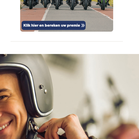
bevinding
veilig en
door
vertrouwd