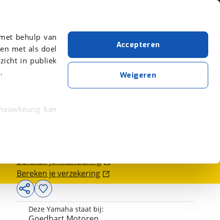
Over viaBOVAG.nl
er meer over in onze
 met behulp van
Accepteren
en met als doel
zicht in publiek
.
Weigeren
 nauwkeurig kan
13.199,-
 eigenschappen
rkeuren in het
Bereken je financiering
trekken in de
Bereken je verzekering
lijke ervaring.
Deze Yamaha staat bij:
ytische cookies
Goedhart Motoren