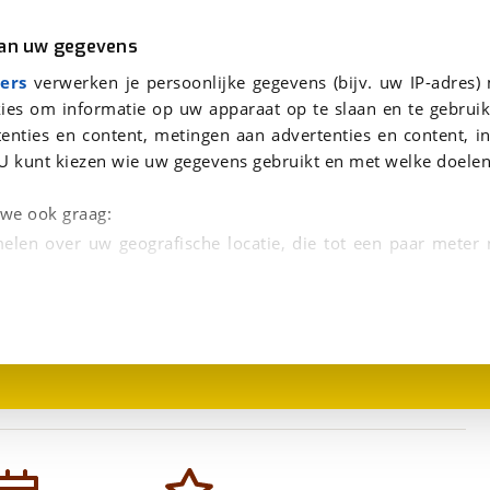
r
Kampeer
van uw gegevens
viaBOVAG.nl verwerkt je persoonsgegevens om je aanvraag zo goed mogelijk bij de aanbieder te brengen. Lees hi
ers
verwerken je persoonlijke gegevens (bijv. uw IP-adres)
ies om informatie op uw apparaat op te slaan en te gebruik
enties en content, metingen aan advertenties en content, in
U kunt kiezen wie uw gegevens gebruikt en met welke doelen
n we ook graag:
elen over uw geografische locatie, die tot een paar meter
1
/
1
entificeren door het actief te scannen op specifieke
 persoonlijke gegevens worden verwerkt en stel uw voo
unt uw toestemming op elk moment wijzigen of in
kbare technieken zorgen we voor een betere en meer persoon
en ervoor dat de website goed werkt. Ook gebruiken we anal