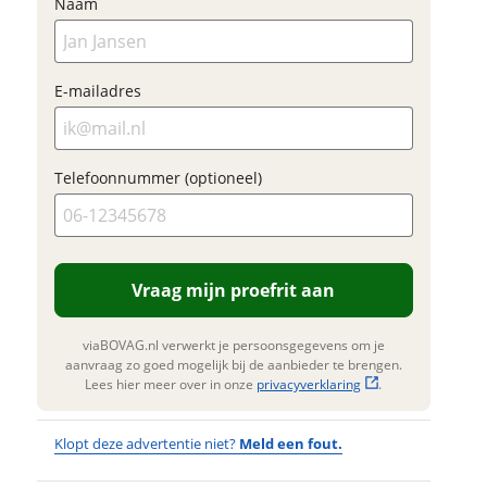
je op om jouw
. Lees hier meer over in onze
Naam
erstuur mijn vraag
privacyverklaring
inruilwaarde te
.
Foto's
bepalen.
viaBOVAG.nl verwerkt je
Klik hi
nsgegevens om je aanvraag zo
E-mailadres
te upl
 mogelijk bij de aanbieder te
(option
n. Lees hier meer over in onze
JPG, PN
privacyverklaring
.
foto's)
Telefoonnummer (optioneel)
Jouw contac
Naam
Vraag mijn proefrit aan
E-mailadres
viaBOVAG.nl verwerkt je persoonsgegevens om je
aanvraag zo goed mogelijk bij de aanbieder te brengen.
Lees hier meer over in onze
privacyverklaring
.
Telefoonnum
Klopt deze advertentie niet?
Meld een fout.
(optioneel)