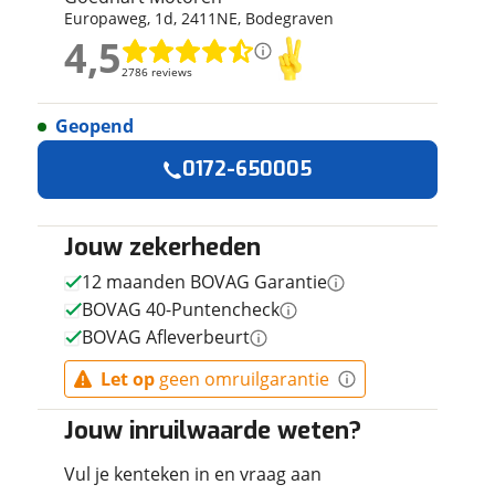
Europaweg
,
1
d
,
2411NE
,
Bodegraven
ruiken daarvoor
4,5
eme basis. Meer
4,5
lleen functionele
2786 reviews
2786 reviews
passen via de
Geopend
Geen reviews gevonden
0172-650005
Jouw zekerheden
12 maanden BOVAG Garantie
BOVAG 40-Puntencheck
BOVAG Afleverbeurt
Let op
geen omruilgarantie
Jouw inruilwaarde weten?
Vul je kenteken in en vraag aan