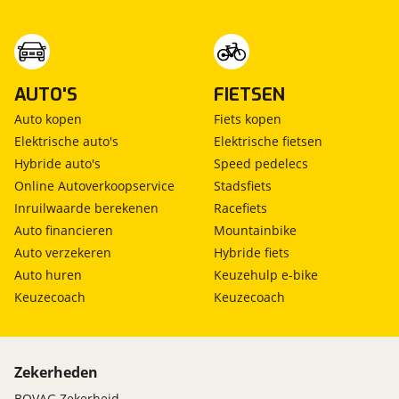
AUTO'S
FIETSEN
Auto kopen
Fiets kopen
Elektrische auto's
Elektrische fietsen
Hybride auto's
Speed pedelecs
Online Autoverkoopservice
Stadsfiets
Inruilwaarde berekenen
Racefiets
Auto financieren
Mountainbike
Auto verzekeren
Hybride fiets
Auto huren
Keuzehulp e-bike
Keuzecoach
Keuzecoach
Zekerheden
BOVAG Zekerheid