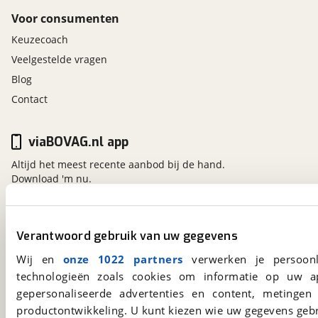
Voor consumenten
Keuzecoach
Veelgestelde vragen
Blog
Contact
viaBOVAG.nl app
Altijd het meest recente aanbod bij de hand.
Download 'm nu.
viaBOVAG.nl
Verantwoord gebruik van uw gegevens
Kosterijland
15
Wij en
onze 1022 partners
verwerken je persoonl
3981 AJ
Bunnik
technologieën zoals cookies om informatie op uw a
Een initiatief van
gepersonaliseerde advertenties en content, metingen
BOVAG
productontwikkeling. U kunt kiezen wie uw gegevens gebr