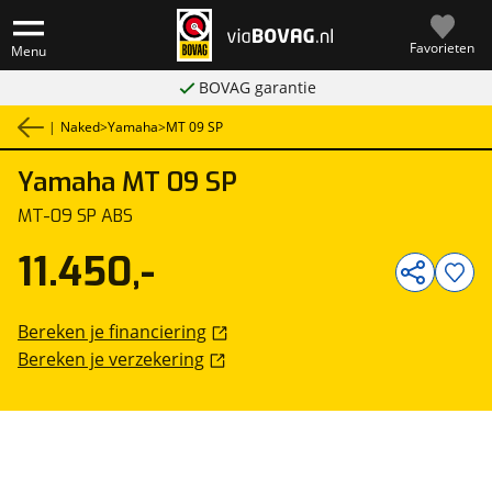
Favorieten
Menu
BOVAG garantie
|
Naked
>
Yamaha
>
MT 09 SP
Yamaha
MT 09 SP
1
/
20
MT-09 SP ABS
11.450,-
Bereken je financiering
Bereken je verzekering