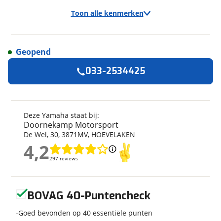
Toon alle kenmerken
Geopend
Algemeen
033-2534425
Merk
Yamaha
Model
MT 09 SP
Kenteken
YA4366
Deze Yamaha staat bij:
Doornekamp Motorsport
Kilometerstand
21.000 km
De Wel
,
30
,
3871MV
,
HOEVELAKEN
Bouwjaar
4-2022
4,2
4,2
Leeftijd
4 jaar en 4 maanden
297 reviews
297 reviews
Categorie
Naked
Geschikt voor
A rijbewijs
Geen reviews gevonden
Soort voertuig
Motor
BOVAG 40-Puntencheck
Nieuw of occasion
Occasion
Goed bevonden op 40 essentiële punten