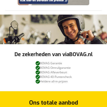
De zekerheden van viaBOVAG.nl
BOVAG Garantie
BOVAG Omruilgarantie
BOVAG Afleverbeurt
BOVAG 40-Puntencheck
Heldere all-in prijzen
Ons totale aanbod