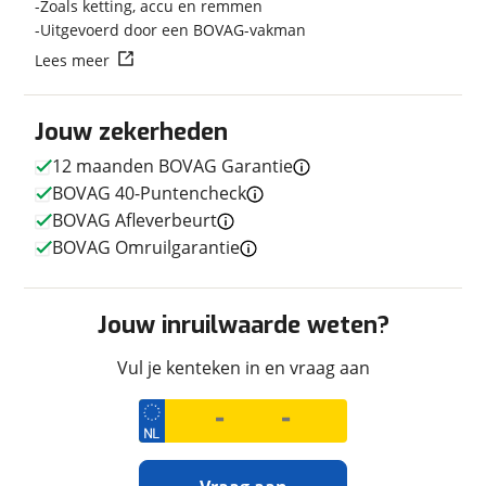
Zoals ketting, accu en remmen
Uitgevoerd door een BOVAG-vakman
Lees meer
Techniek
Transmissie
Handgeschakeld
Jouw zekerheden
Vermogen
120pk (88kW)
12 maanden BOVAG Garantie
BOVAG 40-Puntencheck
BOVAG Afleverbeurt
Uiterlijk
BOVAG Omruilgarantie
Kleur
Blauw
Fabriekskleur
Zwart blauw
Jouw inruilwaarde weten?
Vul je kenteken in en vraag aan
Verbruik en milieu
Brandstof
Benzine
CO2 uitstoot
0,0 gram per kilometer