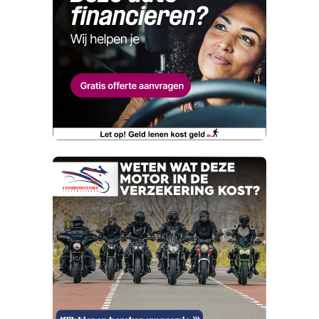
melden. Dat komt de kwaliteit van onze
Naam
advertenties ten goede, dankjewel!
Telefoonnummer (optioneel)
Wat is jou opgevallen?
E-mailadres
Wat klopt er niet?
Vraag mijn proefrit aan
Telefoonnummer (optioneel)
Kan je ons nog meer vertellen? (optioneel)
viaBOVAG.nl verwerkt je persoonsgegevens
om je aanvraag zo goed mogelijk bij de
aanbieder te brengen. Lees hier meer over in
onze
privacyverklaring
.
Verstuur mijn vraag
viaBOVAG.nl verwerkt je persoonsgegevens
om je aanvraag zo goed mogelijk bij de
aanbieder te brengen. Lees hier meer over in
Stuur mijn bevinding door
onze
privacyverklaring
.