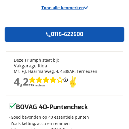
Toon alle kenmerken
0115-622600
Algemeen
Merk
Triumph
Model
Daytona 595 T
Deze Triumph staat bij:
Vakgarage Rida
Kenteken
MJNV81
Mr. F.J. Haarmanweg
,
4
,
4538AR
,
Terneuzen
Kilometerstand
48.245 km
4,2
Bouwjaar
6-1999
4,2
179 reviews
179 reviews
Modeljaar
1996
Leeftijd
27 jaar en 2 maanden
Geen reviews gevonden
Categorie
Overig
BOVAG 40-Puntencheck
Geschikt voor
A rijbewijs
Goed bevonden op 40 essentiële punten
Soort voertuig
Motor
Zoals ketting, accu en remmen
Nieuw of occasion
Occasion