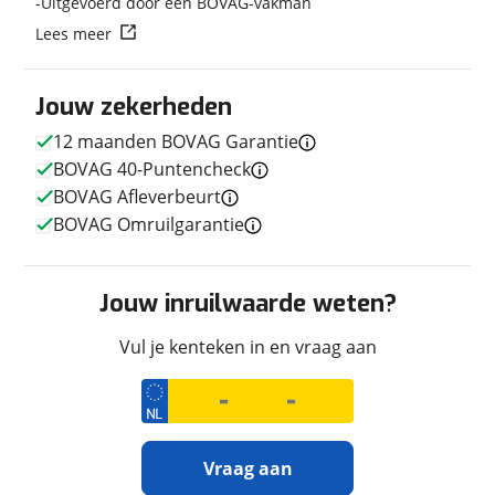
Uitgevoerd door een BOVAG-vakman
Lees meer
Jouw zekerheden
Techniek
12 maanden BOVAG Garantie
Transmissie
Handgeschakeld
BOVAG 40-Puntencheck
Aantal versnellingen
6
BOVAG Afleverbeurt
Motorinhoud
956 cc
BOVAG Omruilgarantie
Aantal cilinders
3
Vermogen
98pk (72kW)
Jouw inruilwaarde weten?
Vul je kenteken in en vraag aan
Afmetingen en gewicht
Massa ledig voertuig
220 kg
Vraag aan