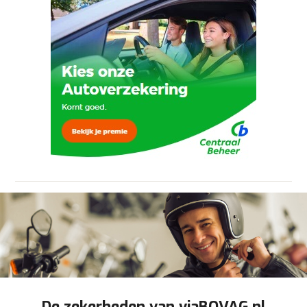
om je aanvraag zo goed mogelijk bij de
aanbieder te brengen. Lees hier meer over in
onze
privacyverklaring
.
Verstuur mijn vraag
viaBOVAG.nl verwerkt je persoonsgegevens
om je aanvraag zo goed mogelijk bij de
aanbieder te brengen. Lees hier meer over in
Stuur mijn bevinding door
onze
privacyverklaring
.
De zekerheden van viaBOVAG.nl