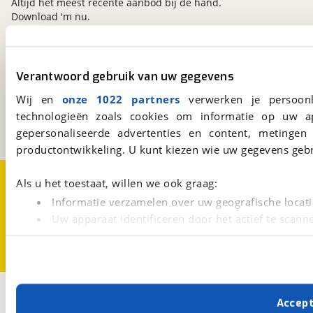
Altijd het meest recente aanbod bij de hand.
Download 'm nu.
viaBOVAG.nl
Verantwoord gebruik van uw gegevens
Kosterijland
15
Wij en
onze 1022 partners
verwerken je persoonl
3981 AJ
Bunnik
technologieën zoals cookies om informatie op uw a
Een initiatief van
BOVAG
gepersonaliseerde advertenties en content, metingen
productontwikkeling. U kunt kiezen wie uw gegevens gebr
Over viaBOVAG.nl
Disclaimer- en Privacyverklaring
Als u het toestaat, willen we ook graag:
Cookievoorkeuren
Vacatures
Informatie verzamelen over uw geografische locati
Uw apparaat identificeren door het actief te scann
Lees meer over hoe uw persoonlijke gegevens worden ve
U kunt uw toestemming op elk moment wijzigen of intrekk
Met cookies en vergelijkbare technieken zorgen we voor 
Accep
cookies zorgen ervoor dat de website goed werkt. Ook g