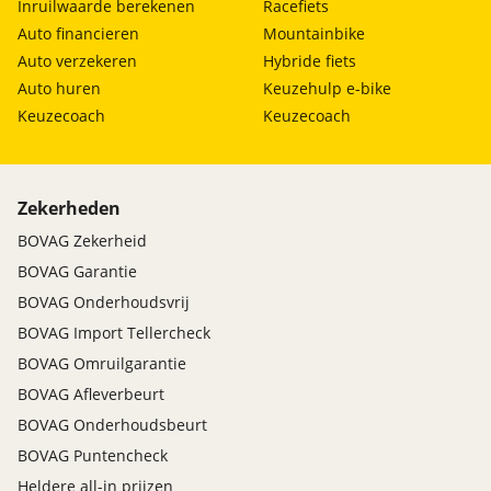
Inruilwaarde berekenen
Racefiets
Auto financieren
Mountainbike
Auto verzekeren
Hybride fiets
Auto huren
Keuzehulp e-bike
Keuzecoach
Keuzecoach
Zekerheden
BOVAG Zekerheid
BOVAG Garantie
BOVAG Onderhoudsvrij
BOVAG Import Tellercheck
BOVAG Omruilgarantie
BOVAG Afleverbeurt
BOVAG Onderhoudsbeurt
BOVAG Puntencheck
Heldere all-in prijzen