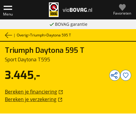
Favorieten
Menu
BOVAG garantie
|
Overig
>
Triumph
>
Daytona 595 T
Triumph
Daytona 595 T
1
/
4
Sport Daytona T595
3.445,-
Bereken je financiering
Bereken je verzekering