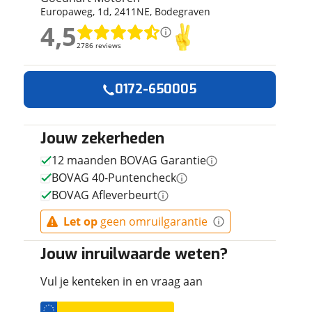
Europaweg
,
1
d
,
2411NE
,
Bodegraven
ruiken daarvoor
4,5
eme basis. Meer
4,5
lleen functionele
2786 reviews
2786 reviews
passen via de
Geen reviews gevonden
0172-650005
Jouw zekerheden
12 maanden BOVAG Garantie
BOVAG 40-Puntencheck
BOVAG Afleverbeurt
Let op
geen omruilgarantie
Jouw inruilwaarde weten?
Vul je kenteken in en vraag aan