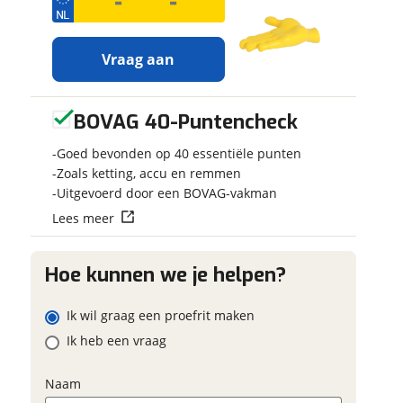
w contactgegevens
w vraag
g
m
Vraag aan
BOVAG 40-Puntencheck
Ontvang
iladres
Jouw motor
gratis jouw
Kenteken
Goed bevonden op 40 essentiële punten
inruilwaarde
!
Zoals ketting, accu en remmen
m
Uitgevoerd door een BOVAG-vakman
foonnummer (optioneel)
Jouw
inruilwaarde
Lees meer
Schatting kilo
wordt bepaald in
combinatie met
iladres
deze motor:
Hoe kunnen we je helpen?
Triumph
Vraag mijn proefrit
Eventuele bij
SCRAMBLER 1200
aan
Ik wil graag een proefrit maken
foonnummer (optioneel)
(optioneel)
XE
Ik heb een vraag
Goedhart Motoren
viaBOVAG.nl verwerkt je
neemt snel contact met
onsgegevens om je aanvraag zo
je op om jouw
Naam
d mogelijk bij de aanbieder te
inruilwaarde te