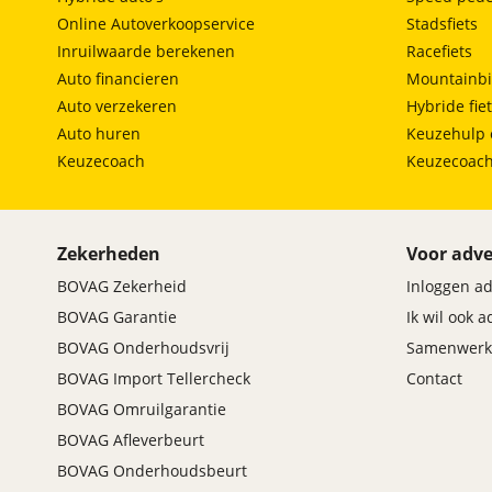
Online Autoverkoopservice
Stadsfiets
Inruilwaarde berekenen
Racefiets
Auto financieren
Mountainbi
Auto verzekeren
Hybride fie
Auto huren
Keuzehulp 
Keuzecoach
Keuzecoac
Zekerheden
Voor adve
BOVAG Zekerheid
Inloggen a
BOVAG Garantie
Ik wil ook 
BOVAG Onderhoudsvrij
Samenwerk
BOVAG Import Tellercheck
Contact
BOVAG Omruilgarantie
BOVAG Afleverbeurt
BOVAG Onderhoudsbeurt