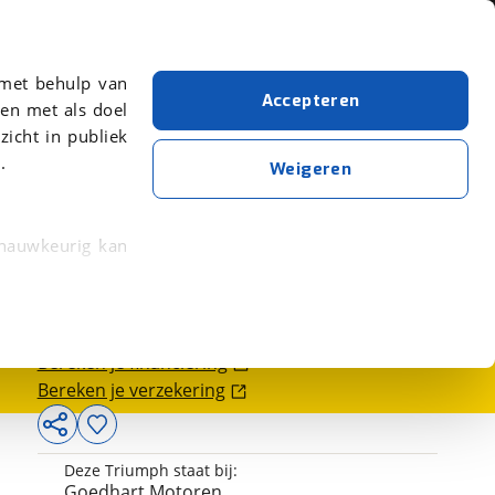
Over viaBOVAG.nl
er meer over in onze
 met behulp van
Accepteren
en met als doel
zicht in publiek
.
Weigeren
 nauwkeurig kan
19.895,-
 eigenschappen
rkeuren in het
Bereken je financiering
trekken in de
Bereken je verzekering
lijke ervaring.
Deze Triumph staat bij:
ytische cookies
Goedhart Motoren