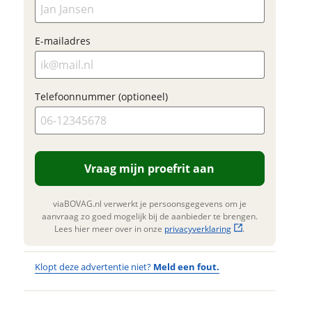
en. Lees hier meer over in onze
Verstuur mijn vraag
Foto's
bepalen.
privacyverklaring
.
Klik hi
E-mailadres
viaBOVAG.nl verwerkt je
te upl
onsgegevens om je aanvraag zo
(option
d mogelijk bij de aanbieder te
JPG, PN
en. Lees hier meer over in onze
foto's)
privacyverklaring
.
Telefoonnummer (optioneel)
Jouw contac
Naam
Vraag mijn proefrit aan
E-mailadres
viaBOVAG.nl verwerkt je persoonsgegevens om je
aanvraag zo goed mogelijk bij de aanbieder te brengen.
Lees hier meer over in onze
privacyverklaring
.
Telefoonnum
Klopt deze advertentie niet?
Meld een fout.
(optioneel)