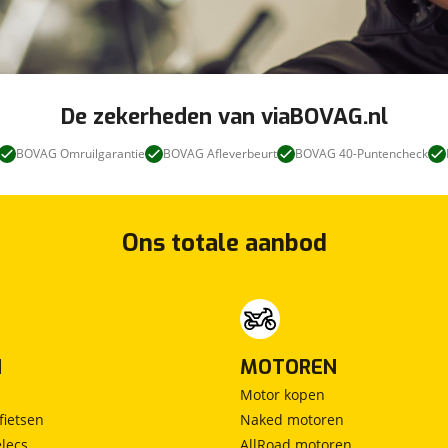
De zekerheden van viaBOVAG.nl
BOVAG Omruilgarantie
BOVAG Afleverbeurt
BOVAG 40-Puntencheck
Ons totale aanbod
N
MOTOREN
Motor kopen
fietsen
Naked motoren
lecs
AllRoad motoren