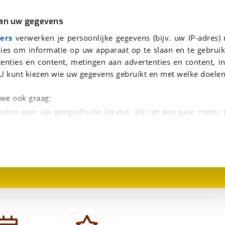
r
Kampeer
van uw gegevens
viaBOVAG.nl verwerkt je persoonsgegevens om je aanvraag zo goed mogelijk bij de aanbieder te brengen. Lees hi
ers
verwerken je persoonlijke gegevens (bijv. uw IP-adres)
ies om informatie op uw apparaat op te slaan en te gebruik
enties en content, metingen aan advertenties en content, in
U kunt kiezen wie uw gegevens gebruikt en met welke doelen
n we ook graag:
elen over uw geografische locatie, die tot een paar meter
1
/
1
entificeren door het actief te scannen op specifieke
 persoonlijke gegevens worden verwerkt en stel uw voo
unt uw toestemming op elk moment wijzigen of in
kbare technieken zorgen we voor een betere en meer persoon
en ervoor dat de website goed werkt. Ook gebruiken we anal