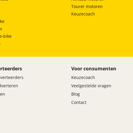
Tourer motoren
Keuzecoach
ke
ts
e-bike
h
rteerders
Voor consumenten
dverteerders
Keuzecoach
adverteren
Veelgestelde vragen
en
Blog
Contact