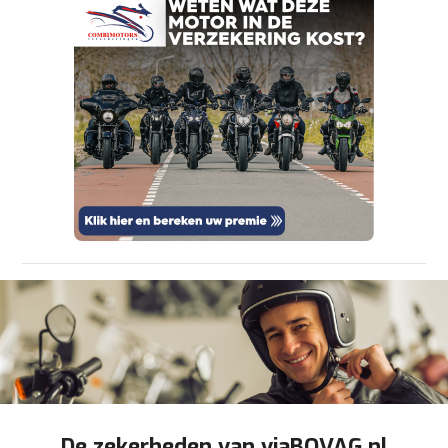
om je aanvraag zo goed mogelijk bij de
aanbieder te brengen. Lees hier meer over in
onze
privacyverklaring
.
Verstuur mijn vraag
viaBOVAG.nl verwerkt je persoonsgegevens
om je aanvraag zo goed mogelijk bij de
aanbieder te brengen. Lees hier meer over in
Stuur mijn bevinding door
onze
privacyverklaring
.
De zekerheden van viaBOVAG.nl