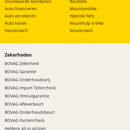
Inruilwaarde berekenen
Racefiets
Auto financieren
Mountainbike
Auto verzekeren
Hybride fiets
Auto huren
Keuzehulp e-bike
Keuzecoach
Keuzecoach
Zekerheden
BOVAG Zekerheid
BOVAG Garantie
BOVAG Onderhoudsvrij
BOVAG Import Tellercheck
BOVAG Omruilgarantie
BOVAG Afleverbeurt
BOVAG Onderhoudsbeurt
BOVAG Puntencheck
Heldere all-in prijzen