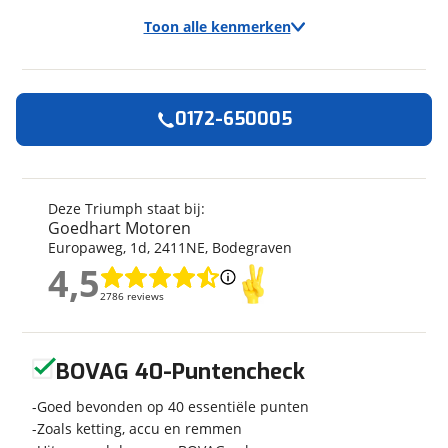
Toon alle kenmerken
0172-650005
Algemeen
Merk
Triumph
Model
Scrambler 1200
Deze Triumph staat bij:
Goedhart Motoren
Bouwjaar
2026
Europaweg
,
1
d
,
2411NE
,
Bodegraven
Modeljaar
2026
4,5
Categorie
AllRoad
4,5
2786 reviews
2786 reviews
Geschikt voor
A rijbewijs
Soort voertuig
Motor
Geen reviews gevonden
Nieuw of occasion
Nieuw
BOVAG 40-Puntencheck
Goed bevonden op 40 essentiële punten
Zoals ketting, accu en remmen