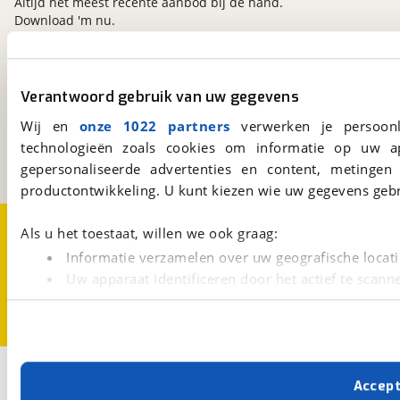
Altijd het meest recente aanbod bij de hand.
Download 'm nu.
viaBOVAG.nl
Verantwoord gebruik van uw gegevens
Kosterijland
15
Wij en
onze 1022 partners
verwerken je persoonl
3981 AJ
Bunnik
technologieën zoals cookies om informatie op uw a
Een initiatief van
BOVAG
gepersonaliseerde advertenties en content, metingen
productontwikkeling. U kunt kiezen wie uw gegevens gebr
Over viaBOVAG.nl
Disclaimer- en Privacyverklaring
Als u het toestaat, willen we ook graag:
Cookievoorkeuren
Vacatures
Informatie verzamelen over uw geografische locati
Uw apparaat identificeren door het actief te scann
Lees meer over hoe uw persoonlijke gegevens worden ve
U kunt uw toestemming op elk moment wijzigen of intrekk
Met cookies en vergelijkbare technieken zorgen we voor 
Accep
cookies zorgen ervoor dat de website goed werkt. Ook g