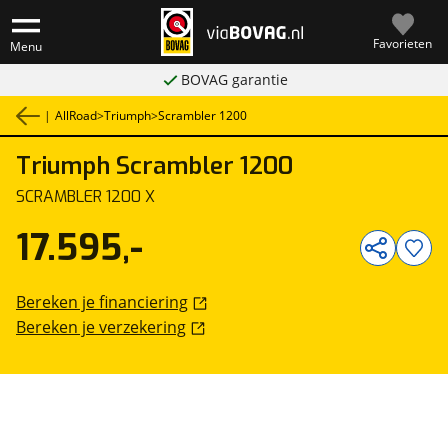
Favorieten
Menu
BOVAG garantie
|
AllRoad
>
Triumph
>
Scrambler 1200
Triumph
Scrambler 1200
1
/
1
SCRAMBLER 1200 X
17.595,-
Bereken je financiering
Bereken je verzekering