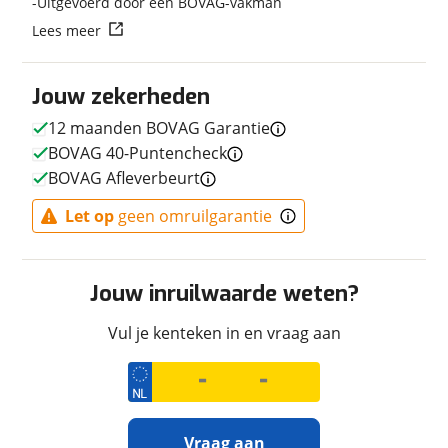
Uitgevoerd door een BOVAG-vakman
Techniek
Lees meer
Transmissie
Handgeschakeld
Vermogen
89pk (65kW)
Jouw zekerheden
12 maanden BOVAG Garantie
BOVAG 40-Puntencheck
Afmetingen en gewicht
BOVAG Afleverbeurt
Maximaal toelaatbaar
228 kg
Let op
geen omruilgarantie
gewicht
Jouw inruilwaarde weten?
Uiterlijk
Vul je kenteken in en vraag aan
Kleur
Grijs
Fabriekskleur
Ash Grey
Vraag aan