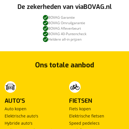
graag met u. Ons team bestaat dan ook uit
De zekerheden van viaBOVAG.nl
exclusief motorrijders.
BOVAG Garantie
BOVAG Omruilgarantie
Naast alle nieuwe motoren heeft MOTORcity
BOVAG Afleverbeurt
Amsterdam ook altijd meer dan 300 nieuwe en
BOVAG 40-Puntencheck
gebruikte motoren op voorraad.
Heldere all-in prijzen
MOTORcity Amsterdam is officieel dealer van:
Kawasaki, Suzuki, Yamaha, Royal Enfield en Can-Am
Ons totale aanbod
AUTO'S
FIETSEN
Auto kopen
Fiets kopen
Elektrische auto's
Elektrische fietsen
Hybride auto's
Speed pedelecs