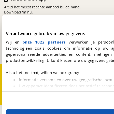
Altijd het meest recente aanbod bij de hand.
Download 'm nu.
viaBOVAG.nl
Verantwoord gebruik van uw gegevens
Kosterijland
15
Wij en
onze 1022 partners
verwerken je persoonl
3981 AJ
Bunnik
technologieën zoals cookies om informatie op uw a
Een initiatief van
BOVAG
gepersonaliseerde advertenties en content, metingen
productontwikkeling. U kunt kiezen wie uw gegevens gebr
Over viaBOVAG.nl
Disclaimer- en Privacyverklaring
Als u het toestaat, willen we ook graag:
Cookievoorkeuren
Vacatures
Informatie verzamelen over uw geografische locati
Uw apparaat identificeren door het actief te scann
Lees meer over hoe uw persoonlijke gegevens worden ve
U kunt uw toestemming op elk moment wijzigen of intrekk
Met cookies en vergelijkbare technieken zorgen we voor 