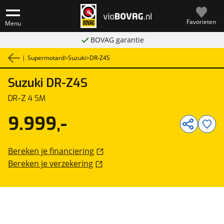
Favorieten
Menu
BOVAG garantie
|
Supermotard
>
Suzuki
>
DR-Z4S
Suzuki
DR-Z4S
1
/
2
DR-Z 4 SM
9.999,-
Bereken je financiering
Bereken je verzekering