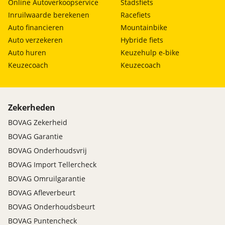
Online Autoverkoopservice
Stadsfiets
Inruilwaarde berekenen
Racefiets
Auto financieren
Mountainbike
Auto verzekeren
Hybride fiets
Auto huren
Keuzehulp e-bike
Keuzecoach
Keuzecoach
Zekerheden
BOVAG Zekerheid
BOVAG Garantie
BOVAG Onderhoudsvrij
BOVAG Import Tellercheck
BOVAG Omruilgarantie
BOVAG Afleverbeurt
BOVAG Onderhoudsbeurt
BOVAG Puntencheck