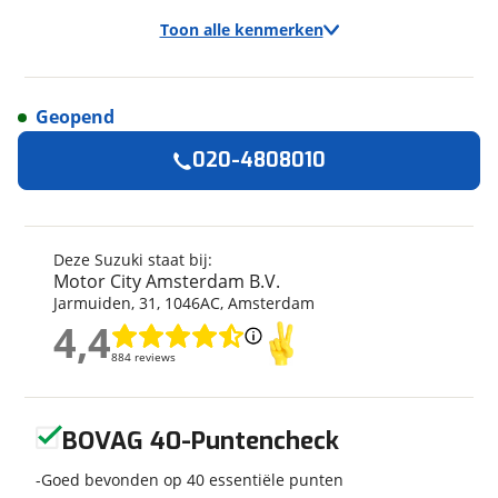
Toon alle kenmerken
Geopend
Algemeen
020-4808010
Merk
Suzuki
Model
DR-Z4S
Bouwjaar
2026
Deze Suzuki staat bij:
Motor City Amsterdam B.V.
Modeljaar
2026
Jarmuiden
,
31
,
1046AC
,
Amsterdam
Categorie
Supermotard
4,4
4,4
Geschikt voor
A2 rijbewijs
884 reviews
884 reviews
Soort voertuig
Motor
Nieuw of occasion
Nieuw
Geen reviews gevonden
BOVAG 40-Puntencheck
Goed bevonden op 40 essentiële punten