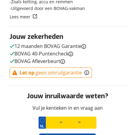
Zoals ketting, accu en remmen
Techniek
Uitgevoerd door een BOVAG-vakman
Transmissie
Handgeschakeld
Lees meer
Vermogen
38pk (28kW)
Jouw zekerheden
12 maanden BOVAG Garantie
Afmetingen en gewicht
BOVAG 40-Puntencheck
BOVAG Afleverbeurt
Maximaal toelaatbaar
154 kg
gewicht
Let op
geen omruilgarantie
Jouw inruilwaarde weten?
Uiterlijk
Kleur
Zwart
Vul je kenteken in en vraag aan
Fabriekskleur
2 Kleuren