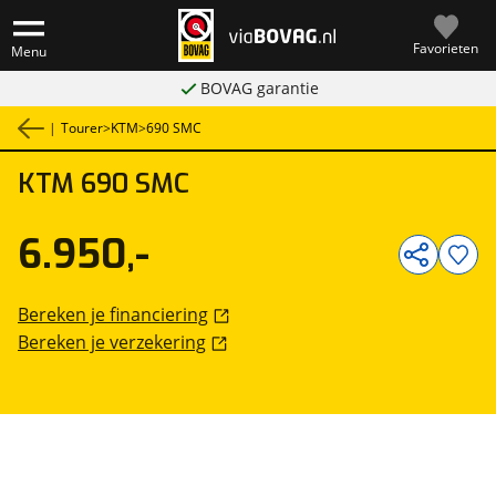
Favorieten
Menu
BOVAG garantie
|
Tourer
>
KTM
>
690 SMC
KTM
690 SMC
1
/
9
6.950,-
Bereken je financiering
Bereken je verzekering