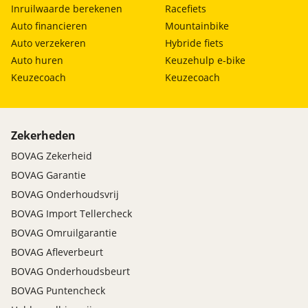
Inruilwaarde berekenen
Racefiets
* ORGINELE RDW VRIJWARING
Auto financieren
Mountainbike
* GEEN VREEMDE MENSEN AAN DE DEUR
Auto verzekeren
Hybride fiets
Auto huren
Keuzehulp e-bike
>>> UW MOTOR PER MAIL AANBIEDEN, DAT KAN
Keuzecoach
Keuzecoach
OOK: INFO@HSLBIKES.NL
* WIJ DOEN ALTIJD DIRECT EEN BIEDING OP UW
Zekerheden
MOTOR.
* WIJ ZORGEN VOOR EEN PERFECTE AFHANDELING
BOVAG Zekerheid
BOVAG Garantie
TOT ZIENS BIJ HSL BIKES IN VIANEN
BOVAG Onderhoudsvrij
BOVAG Import Tellercheck
>>> KOM VRIJBLIJVEND LANGS VOOR EEN KIJKJE IN
BOVAG Omruilgarantie
ONZE SHOWROOM, DE KOFFIE STAAT KLAAR ! ! !
BOVAG Afleverbeurt
WWW HSLBIKES.NL
BOVAG Onderhoudsbeurt
INFO@HSLBIKES.NL
BOVAG Puntencheck