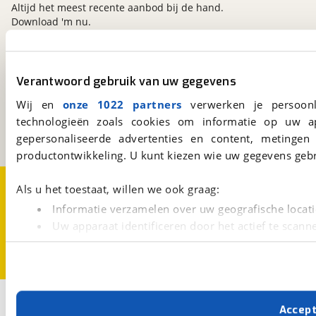
voorwaarden. Dit afleverpakket bevat: BOVAG
Altijd het meest recente aanbod bij de hand.
garantie (12 maanden); BOVAG Afleverbeurt
Download 'm nu.
viaBOVAG.nl
Verantwoord gebruik van uw gegevens
Kosterijland
15
Wij en
onze 1022 partners
verwerken je persoonl
3981 AJ
Bunnik
technologieën zoals cookies om informatie op uw a
Een initiatief van
BOVAG
gepersonaliseerde advertenties en content, metingen
productontwikkeling. U kunt kiezen wie uw gegevens gebr
Over viaBOVAG.nl
Disclaimer- en Privacyverklaring
Als u het toestaat, willen we ook graag:
Cookievoorkeuren
Vacatures
Informatie verzamelen over uw geografische locati
Uw apparaat identificeren door het actief te scann
Lees meer over hoe uw persoonlijke gegevens worden ve
U kunt uw toestemming op elk moment wijzigen of intrekk
Met cookies en vergelijkbare technieken zorgen we voor 
Accep
cookies zorgen ervoor dat de website goed werkt. Ook g