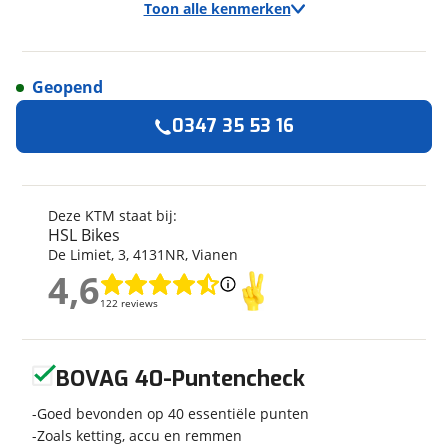
Toon alle kenmerken
Geopend
Algemeen
0347 35 53 16
Merk
KTM
Model
690 SMC
Kenteken
93MDTS
Deze KTM staat bij:
HSL Bikes
Kilometerstand
34.695 km
De Limiet
,
3
,
4131NR
,
Vianen
Bouwjaar
4-2014
4,6
4,6
Leeftijd
12 jaar en 4 maanden
122 reviews
122 reviews
Categorie
Tourer
Geschikt voor
A2 rijbewijs
Geen reviews gevonden
Soort voertuig
Motor
BOVAG 40-Puntencheck
Nieuw of occasion
Occasion
Goed bevonden op 40 essentiële punten
Zoals ketting, accu en remmen