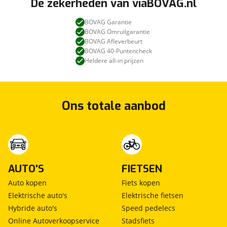
De zekerheden van viaBOVAG.nl
Zondag Gesloten
BOVAG Garantie
BOVAG Omruilgarantie
HSL Bikes
BOVAG Afleverbeurt
De Limiet 3
BOVAG 40-Puntencheck
4131 NR Vianen
Heldere all-in prijzen
06 1114 2177
0347 355 316
Ons totale aanbod
WIJ KOPEN OOK MOTOREN IN, TEVENS OOK
KLASSIEKE MOTOREN:
U KUNT OP ONZE WEBSITE UW MOTORFIETS
AANBIEDEN OF TELEFONISCH CONTACT MET ONS
AUTO'S
FIETSEN
OPNEMEN OM UW MOTOR AAN TE BIEDEN
Auto kopen
Fiets kopen
Elektrische auto's
Elektrische fietsen
VOORDELEN:
Hybride auto's
Speed pedelecs
* GEEN RISICO TOT DIEFSTAL VAN UW MOTOR
Online Autoverkoopservice
Stadsfiets
* GEEN PROEFRIJDERS