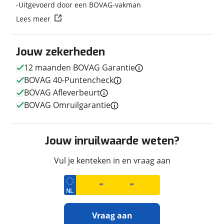
Uitgevoerd door een BOVAG-vakman
Lees meer
Techniek
Transmissie
Handgeschakeld
Jouw zekerheden
Motorinhoud
654 cc
12 maanden BOVAG Garantie
Aantal cilinders
1
BOVAG 40-Puntencheck
Vermogen
41pk (30kW)
BOVAG Afleverbeurt
BOVAG Omruilgarantie
Afmetingen en gewicht
Jouw inruilwaarde weten?
Massa ledig voertuig
142 kg
Vul je kenteken in en vraag aan
Maximaal toelaatbaar
350 kg
gewicht
Vraag aan
Uiterlijk