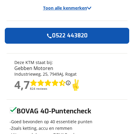
Toon alle kenmerken
0522 443820
Algemeen
Merk
KTM
Model
1290 Super Adventure R
Deze KTM staat bij:
Gebben Motoren
Kenteken
44MNVP
Industrieweg
,
25
,
7949AJ
,
Rogat
Kilometerstand
18.115 km
4,7
Bouwjaar
4-2021
4,7
824 reviews
824 reviews
Leeftijd
5 jaar en 4 maanden
Categorie
Sport Touring
Geen reviews gevonden
Geschikt voor
A rijbewijs
BOVAG 40-Puntencheck
Soort voertuig
Motor
Goed bevonden op 40 essentiële punten
Nieuw of occasion
Occasion
Zoals ketting, accu en remmen