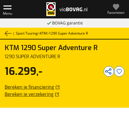
Favorieten
Menu
BOVAG garantie
|
Sport Touring
>
KTM
>
1290 Super Adventure R
KTM
1290 Super Adventure R
1
/
20
1290 SUPER ADVENTURE R
16.299,-
Bereken je financiering
Bereken je verzekering