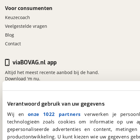
Voor consumenten
Keuzecoach
Veelgestelde vragen
Blog
Contact
viaBOVAG.nl app
Altijd het meest recente aanbod bij de hand.
Download 'm nu.
viaBOVAG.nl
Verantwoord gebruik van uw gegevens
Kosterijland
15
Wij en
onze 1022 partners
verwerken je persoonl
3981 AJ
Bunnik
technologieën zoals cookies om informatie op uw a
Een initiatief van
gepersonaliseerde advertenties en content, metingen
BOVAG
productontwikkeling. U kunt kiezen wie uw gegevens gebr