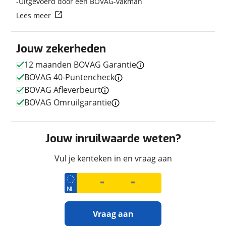
Uitgevoerd door een BOVAG-vakman
Lees meer
Techniek
Jouw zekerheden
Transmissie
Handgeschakeld
12 maanden BOVAG Garantie
Motorinhoud
1.301 cc
BOVAG 40-Puntencheck
Aantal cilinders
2
BOVAG Afleverbeurt
Vermogen
160pk (118kW)
BOVAG Omruilgarantie
Jouw inruilwaarde weten?
Afmetingen en gewicht
Massa ledig voertuig
Vul je kenteken in en vraag aan
238 kg
Uiterlijk
Vraag aan
Kleur
Oranje