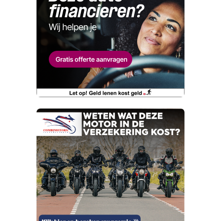
melden. Dat komt de kwaliteit van onze
Naam
advertenties ten goede, dankjewel!
Telefoonnummer (optioneel)
Wat is jou opgevallen?
E-mailadres
Wat klopt er niet?
Vraag mijn proefrit aan
Telefoonnummer (optioneel)
Kan je ons nog meer vertellen? (optioneel)
viaBOVAG.nl verwerkt je persoonsgegevens
om je aanvraag zo goed mogelijk bij de
aanbieder te brengen. Lees hier meer over in
onze
privacyverklaring
.
Verstuur mijn vraag
viaBOVAG.nl verwerkt je persoonsgegevens
om je aanvraag zo goed mogelijk bij de
aanbieder te brengen. Lees hier meer over in
Stuur mijn bevinding door
onze
privacyverklaring
.