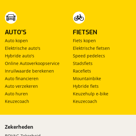
AUTO'S
FIETSEN
Auto kopen
Fiets kopen
Elektrische auto's
Elektrische fietsen
Hybride auto's
Speed pedelecs
Online Autoverkoopservice
Stadsfiets
Inruilwaarde berekenen
Racefiets
Auto financieren
Mountainbike
Auto verzekeren
Hybride fiets
Auto huren
Keuzehulp e-bike
Keuzecoach
Keuzecoach
Zekerheden
BOVAG Zekerheid