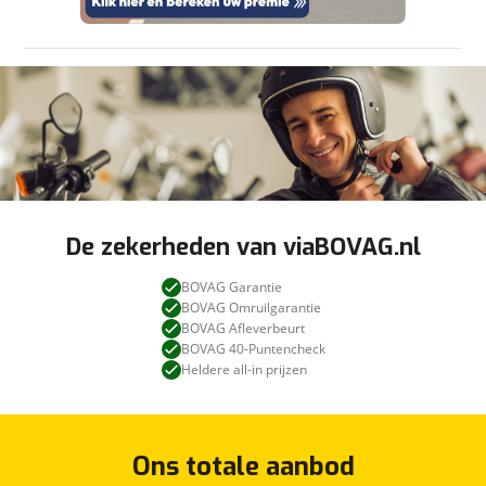
De zekerheden van viaBOVAG.nl
BOVAG Garantie
BOVAG Omruilgarantie
BOVAG Afleverbeurt
BOVAG 40-Puntencheck
Heldere all-in prijzen
Ons totale aanbod